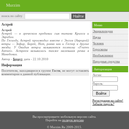
Murzim
поиск по сайту
Астрей
Меню
Астрей
Энциклопедии
Астрей — в греческом предании сын титана Криоса и
Эврибии.
Наука
По Гесиоду, Астрей производил вместе с Эосом (Авророй)
Человек
ветры — Зефир, Борей, Нот, равно как и Геспер и другие
звезды. У Овидия ветры называются поэтому «Fratres
Гороскопы
Astraei». Астреем называлась также маленькая речка в
Македонии.
Необъяснимое
Автор -
Беркут
, дата - 22.10.2010
Народные средства
Информация
Авторизация
Посетители, находящиеся в группе
Гости
, не могут оставлять
комментарии к данной публикации.
Логин:
Пароль:
Регистрация на сайте!
Забыли пароль?
Вы просматриваете мобильную версию сайта.
Перейти на
полную версию
© Murzim.Ru 2009-2015.