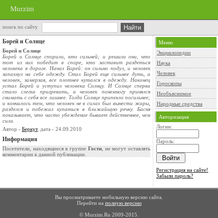
Murzim
поиск по сайту
Борей и Солнце
Меню
Борей и Солнце
Энциклопедии
Борей и Солнце спорили, кто сильней; и решили они, что
тот из них победит в споре, кто заставит раздеться
Наука
человека в дороге. Начал Борей: он сильно подул, и человек
Человек
запахнул на себе одежду. Стал Борей еще сильнее дуть, а
человек, замерзая, все плотнее кутался в одежду. Наконец
Гороскопы
устал Борей и уступил человека Солнцу. И Солнце сперва
стало слегка пригревать, а человек понемногу принялся
Необъяснимое
снимать с себя все лишнее. Тогда Солнце припекло посильнее;
и кончилось тем, что человек не в силах был вынести жары,
Народные средства
разделся и побежал купаться в ближайшую речку. Басня
показывает, что часто убеждение бывает действеннее, чем
Авторизация
сила.
Логин:
Автор -
Беркут
, дата - 24.09.2010
Информация
Пароль:
Посетители, находящиеся в группе
Гости
, не могут оставлять
комментарии к данной публикации.
Регистрация на сайте!
Забыли пароль?
Вы просматриваете мобильную версию сайта.
Перейти на
полную версию
© Murzim.Ru 2009-2015.