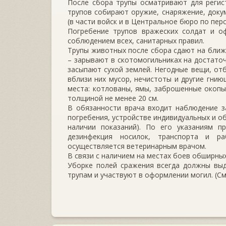
После сбора трупы осматривают для регис
трупов собирают оружие, снаряжение, доку
(в части войск и в Центральное бюро по пер
Погребение трупов вражеских солдат и оф
соблюдением всех, санитарных правил.
Трупы животных после сбора сдают на ближ
– зарывают в скотомогильниках на достаточ
засыпают сухой землей. Негодные вещи, отб
вблизи них мусор, нечистоты и другие гни
места: котлованы, ямы, заброшенные окопы
толщиной не менее 20 см.
В обязанности врача входит наблюдение з
погребения, устройстве индивидуальных и о
наличии показаний). По его указаниям п
дезинфекция носилок, транспорта и р
осуществляется ветеринарным врачом.
В связи с наличием на местах боев обширны
Уборке полей сражения всегда должны выд
трупам и участвуют в оформлении могил. (См