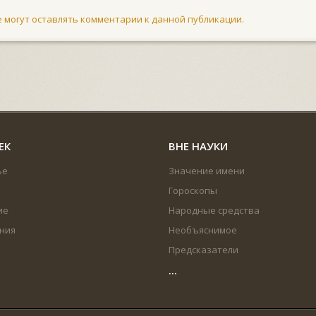
не могут оставлять комментарии к данной публикации.
ЕК
ВНЕ НАУКИ
ье
Значение имени
Гороскопы
ие
Народные средства
ния
Необъяснимое
Предсказатели
...