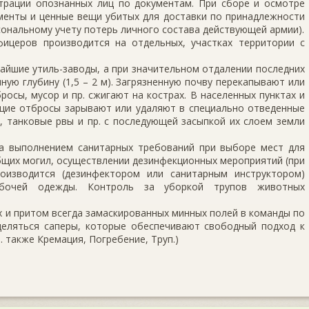
трации опознанных лиц по документам. При сборе и осмотре
менты и ценные вещи убитых для доставки по принадлежности
сональному учету потерь личного состава действующей армии).
ицеров производится на отдельных, участках территории с
айшие утиль-заводы, а при значительном отдалении последних
ную глубину (1,5 – 2 м). Загрязненную почву перекапывают или
росы, мусор и пр. сжигают на кострах. В населенных пунктах и
ющие отбросы зарывают или удаляют в специально отведенные
, танковые рвы и пр. с последующей засыпкой их слоем земли
а выполнением санитарных требований при выборе мест для
бщих могил, осуществлении дезинфекционных мероприятий (при
роизводится (дезинфектором или санитарным инструктором)
абочей одежды. Контроль за уборкой трупов животных
х и притом всегда замаскированных минных полей в команды по
еляться саперы, которые обеспечивают свободный подход к
. также Кремация, Погребение, Труп.)