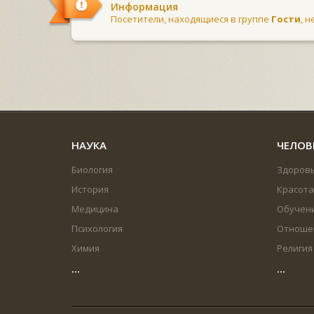
Информация
Посетители, находящиеся в группе
Гости
, 
НАУКА
ЧЕЛОВ
Биология
Здоров
История
Красота
Медицина
Обучен
Психология
Отноше
Химия
Религия
...
...