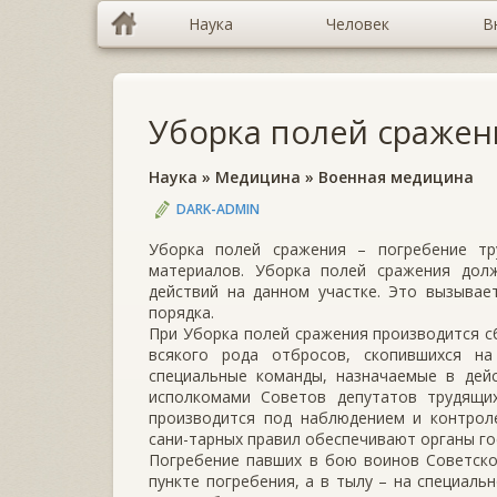
Наука
Человек
В
Уборка полей сражен
Наука
»
Медицина
»
Военная медицина
DARK-ADMIN
Уборка полей сражения – погребение т
материалов. Уборка полей сражения дол
действий на данном участке. Это вызывае
порядка.
При Уборка полей сражения производится с
всякого рода отбросов, скопившихся н
специальные команды, назначаемые в дей
исполкомами Советов депутатов трудящих
производится под наблюдением и контрол
сани-тарных правил обеспечивают органы го
Погребение павших в бою воинов Советско
пункте погребения, а в тылу – на специаль