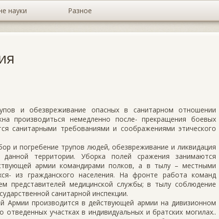
не науки
Разное
ия
рупов и обезвреживание опасных в санитарном отношении
жна производиться немедленно после- прекращения боевых
тся санитарными требованиями и соображениями этического
бор и погребение трупов людей, обезвреживание и ликвидация
а данной территории. Уборка полей сражения занимаются
ствующей армии командирами полков, а в тылу – местными
ся- из гражданского населения. На фронте работа команд
ем представителей медицинской службы; в тылу соблюдение
сударственной санитарной инспекции.
й Армии производится в действующей армии на дивизионном
но отведенных участках в индивидуальных и братских могилах..