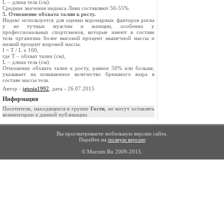
L – длина тела (см).
Средние значения индекса Ливи составляют 50-55%.
5. Отношение обхвата талии к росту.
Индекс используется для оценки коронарных факторов риска
у не тучных мужчин и женщин, особенно у
профессиональных спортсменов, которые имеют в составе
тела организма более высокий процент мышечной массы и
низкий процент жировой массы.
I = T / L х 100,
где Т – обхват талии (см),
L – длина тела (см).
Отношение обхвата талии к росту, равное 50% или больше,
указывает на повышенное количество брюшного жира в
составе массы тела.
Автор -
jatusia1992
, дата - 26.07.2015
Информация
Посетители, находящиеся в группе
Гости
, не могут оставлять
комментарии к данной публикации.
Вы просматриваете мобильную версию сайта.
Перейти на
полную версию
© Murzim.Ru 2009-2015.