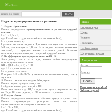
Murzim
поиск по сайту
Индексы пропорциональности развития
Меню
1.Индекс Эрисмана.
Энциклопедии
Индекс определяет
пропорциональность развития грудной
клетки.
Наука
I = Т – 0,5 х L,
Человек
где Т – обхват груди в спокойном состоянии (см),
L – длина тела (см).
Гороскопы
Средние значения индекса Эрисмана для мужчин составляют
5,8 см; для женщин – 3,8 см. Если индекс меньше указанных
Необъяснимое
значений, то грудная клетка считается узкой. Большая
величина индекса говорит о широкой грудной клетке.
Народные средства
2. Коэффициент пропорциональности (KП).
Зная длину тела стоя и сидя, можно найти коэффициент
Авторизация
пропорциональности тела:
КП = ((L1 – L2) / 2) х 100,
Логин:
где L1 – длина тела стоя,
L2 – длина тела сидя.
Пароль:
В норме KП = 87-92%; у женщин он несколько ниже, чем у
мужчин.
3. Индекс скелии, или индекс Мануврие.
Индекс характеризует длину ног:
I = (длина ноги / рост сидя) х 100
Регистрация на сайте!
Величина индекса до 84,9 свидетельствует о коротких ногах,
Забыли пароль?
от 85 до 89 – о средних, от 90 и выше – о длинных.
4. Индекс Ливи.
Индекс определяет отношение обхвата груди к длине тела.
Индекс характеризует пропорции тела по шкале
«узкосложенность –широксложенность»:
I = T / L х 100,
где Т – обхват груди в спокойном состоянии (см),