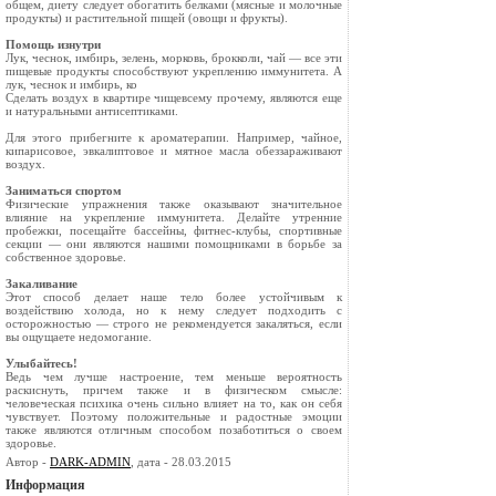
общем, диету следует обогатить белками (мясные и молочные
продукты) и растительной пищей (овощи и фрукты).
Помощь изнутри
Лук, чеснок, имбирь, зелень, морковь, брокколи, чай — все эти
пищевые продукты способствуют укреплению иммунитета. А
лук, чеснок и имбирь, ко
Сделать воздух в квартире чищевсему прочему, являются еще
и натуральными антисептиками.
Для этого прибегните к ароматерапии. Например, чайное,
кипарисовое, эвкалиптовое и мятное масла обеззараживают
воздух.
Заниматься спортом
Физические упражнения также оказывают значительное
влияние на укрепление иммунитета. Делайте утренние
пробежки, посещайте бассейны, фитнес-клубы, спортивные
секции — они являются нашими помощниками в борьбе за
собственное здоровье.
Закаливание
Этот способ делает наше тело более устойчивым к
воздействию холода, но к нему следует подходить с
осторожностью — строго не рекомендуется закаляться, если
вы ощущаете недомогание.
Улыбайтесь!
Ведь чем лучше настроение, тем меньше вероятность
раскиснуть, причем также и в физическом смысле:
человеческая психика очень сильно влияет на то, как он себя
чувствует. Поэтому положительные и радостные эмоции
также являются отличным способом позаботиться о своем
здоровье.
Автор -
DARK-ADMIN
, дата - 28.03.2015
Информация