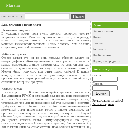
Murzim
поиск по сайту
Как укрепить иммунитет
Меню
Поменьше спиртного
Энциклопедии
В холодное время года очень хочется согреться чем-то
«горячительным». Рюмочка крепкого спиртного, и вправду,
Наука
греет, но следует помнить, что алкоголь также является
Человек
мощным иммуносупрессантом. Таким образом, чем больше
спиртного, тем слабее иммунная система.
Гороскопы
Избегать стресса
Необъяснимое
Стресс самым что ни на есть прямым образом влияет на
иммунодефицит. Жизнедеятельность без стресса, особенно в
Народные средства
нашем современном мире, невозможна, но если он для вас
становится хроническим, то надо что-то в жизни менять.
Авторизация
Может быть, подумать над этим прямо сейчас? В конце
концов, в жизни есть вещи, которые могут позволить себе
Логин:
практически все люди: расслабляющая ванная, хороший сон,
спокойные вечерние прогулки.
Пароль:
Больше белка
Профессор И. Г. Козлов, являющийся деканом факультета
фармацевтики РГМУ, и имеющий должность вице-президента
в БелкиРоссийском научном обществе иммунологов,
Регистрация на сайте!
утверждает, что для полноценной работы иммунной системы
Забыли пароль?
требуется много белка. Так, чтобы дать основательный
иммунный ответ инородным телам в нашем организме, он
производит миллиарды новых клеток, которые в общем
объеме будут примерно с кулак и вырабатывает от половины
до целого стакана белка. Иммунодефицитом, по сути,
называется недостаток биоматериала для подобного ответа. А
для благоприятного самочувствия необходимы витамины. В