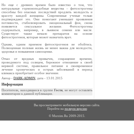
Но еще с древних времен было известно о том, что
натуральные гормоноподобные вещества – фитоэстрогены
способны без опасных последствий продлить молодость и
красоту каждой женщины. Современные ученые только
подтверждают это. Они помогают уменьшит проявления
потливости, стабилизировать эмоциональный фон, снова
появляется сексуальное желание. Фитоэстрогены
содержаться, например, в льняном семени или масле.
Существует также немало препаратов на основе
фитоэстрогенов, которые может назначить врач.
Однако, одним приемом фитоэстрогенов не обойтись.
Полноценная половая жизнь не менее важна для молодости,
здоровья и повышения самооценки.
Отказ от вредных привычек, сокращение времени,
проводимого под солнцем, бережное отношение к своей
нервной системе, правильное питание и своевременное
лечение хронических и острых заболеваний в период
климакса приобретает особое значение.
Автор -
DARK-ADMIN
, дата - 13.01.2015
Информация
Посетители, находящиеся в группе
Гости
, не могут оставлять
комментарии к данной публикации.
Вы просматриваете мобильную версию сайта.
Перейти на
полную версию
© Murzim.Ru 2009-2015.