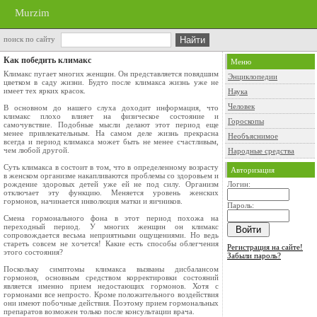
Murzim
поиск по сайту
Как победить климакс
Меню
Климакс пугает многих женщин. Он представляется повядшим
Энциклопедии
цветком в саду жизни. Будто после климакса жизнь уже не
имеет тех ярких красок.
Наука
Человек
В основном до нашего слуха доходит информация, что
климакс плохо влияет на физическое состояние и
Гороскопы
самочувствие. Подобные мысли делают этот период еще
менее привлекательным. На самом деле жизнь прекрасна
Необъяснимое
всегда и период климакса может быть не менее счастливым,
чем любой другой.
Народные средства
Суть климакса в состоит в том, что в определенному возрасту
Авторизация
в женском организме накапливаются проблемы со здоровьем и
рождение здоровых детей уже ей не под силу. Организм
Логин:
отключает эту функцию. Меняется уровень женских
гормонов, начинается инволюция матки и яичников.
Пароль:
Смена гормонального фона в этот период похожа на
переходный период. У многих женщин он климакс
сопровождается весьма неприятными ощущениями. Но ведь
стареть совсем не хочется! Какие есть способы облегчения
Регистрация на сайте!
этого состояния?
Забыли пароль?
Поскольку симптомы климакса вызваны дисбалансом
гормонов, основным средством корректировки состояний
является именно прием недостающих гормонов. Хотя с
гормонами все непросто. Кроме положительного воздействия
они имеют побочные действия. Поэтому прием гормональных
препаратов возможен только после консультации врача.