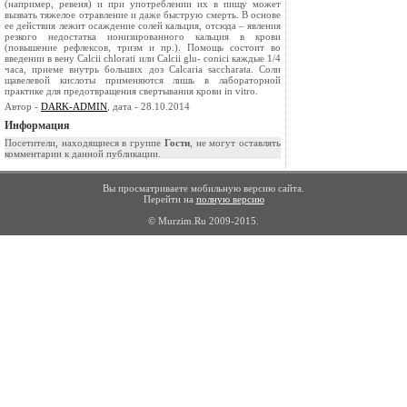
(например, ревеня) и при употреблении их в пищу может
вызвать тяжелое отравление и даже быструю смерть. В основе
ее дей­ствия лежит осаждение солей кальция, отсю­да – явления
резкого недостатка ионизиро­ванного кальция в крови
(повышение рефлексов, тризм и пр.). Помощь состоит во
введении в вену Calcii chlorati или Calcii glu- conici каждые 1/4
часа, приеме внутрь боль­ших доз Calcaria saccharata. Соли
щаве­левой кислоты применяются лишь в лабо­раторной
практике для предотвращения свертывания крови in vitro.
Автор -
DARK-ADMIN
, дата - 28.10.2014
Информация
Посетители, находящиеся в группе
Гости
, не могут оставлять
комментарии к данной публикации.
Вы просматриваете мобильную версию сайта.
Перейти на
полную версию
© Murzim.Ru 2009-2015.