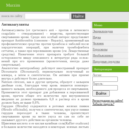
Murzim
поиск по сайту
Антикоагулянты
Меню
Антикоагулянты (от греческого anti – против и латинского
Энциклопедии
сoagulatiо – ство­раживание) – вещества, препятствующие
свертыванию крови. Среди них особый инте­рес представляет
Наука
препарат Antithrombin (синоним – Heparin), применяемый как
Человек
про­филактическое средство против тромбоза и эмболий после
хирургических операций, при наличии тромбофлебита
Гороскопы
сетчатки, а так­же при переливаниях крови (см. Лекарст­венные
средства). Назначение этого препарата требует большой
Необъяснимое
осторожности вви­ду описанного в литературе ряда ослож­
нений при его применении (кровотечения, иногда даже
Народные средства
смертельные).
Аналогично антитромбину действует ино­странный препарат
Авторизация
Dicoumarin (Dicoumarol); первоначально полученный из
клевера, а затем и синтетически. Он активен при при­еме
Логин:
внутрь и действует более длительно.
Natrium citricum, как и другие цитра­ты, образует с кальцием
Пароль:
двойные соли, бла­годаря чему кровь лишается ионизиро­
ванного кальция, необходимого для про­цесса ее свертывания.
Применяется этот препарат для добавления к переливаемой
крови, причем общее его количество при внутривенном
введении не должно превы­шать 6,0 и раствор его в крови
Регистрация на сайте!
должен быть не выше 0,6%.
Забыли пароль?
Гирудин (Hirudin) содержится в ротовых железах пиявок
(Hirudo officinalis), полу­чен и синтетически; при укусе пиявки
гирудин переходит в ткани человека, препятствует
свертыванию крови на месте укуса но сам по себе не
оказывает другого действия на организм человека.
Щавелевая кислота и ее кислая калийная соль(КаПит oxalicum)
в большом количест­ве находятся в некоторых зеленых листьях