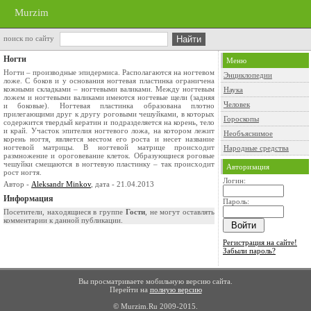
Murzim
поиск по сайту
Ногти
Меню
Ногти – производные эпидермиса. Располагаются на ногтевом
Энциклопедии
ложе. С боков и у основания ногтевая пластинка ограничена
кожными складками – ногтевыми валиками. Между ногтевым
Наука
ложем и ногтевыми валиками имеются ногтевые щели (задняя
Человек
и боковые). Ногтевая пластинка образована плотно
прилегающими друг к другу роговыми чешуйками, в которых
Гороскопы
содержится твердый кератин и подразделяется на корень, тело
и край. Участок эпителия ногтевого ложа, на котором лежит
Необъяснимое
корень ногтя, является местом его роста и несет название
ногтевой матрицы. В ногтевой матрице происходит
Народные средства
размножение и ороговевание клеток. Образующиеся роговые
чешуйки смещаются в ногтевую пластинку – так происходит
Авторизация
рост ногтя.
Логин:
Автор -
Aleksandr Minkov
, дата - 21.04.2013
Информация
Пароль:
Посетители, находящиеся в группе
Гости
, не могут оставлять
комментарии к данной публикации.
Регистрация на сайте!
Забыли пароль?
Вы просматриваете мобильную версию сайта.
Перейти на
полную версию
© Murzim.Ru 2009-2015.