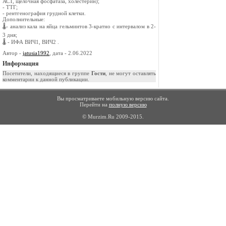
АСТ, щелочная фосфатаза, холестерин);
- ТТГ;
- рентгенография грудной клетки.
Дополнительные:
🌡- анализ кала на яйца гельминтов 3-кратно с интервалом в 2-
3 дня;
🌡 - ИФА ВИЧ1, ВИЧ2 .
Автор -
jatusia1992
, дата - 2.06.2022
Информация
Посетители, находящиеся в группе
Гости
, не могут оставлять
комментарии к данной публикации.
Вы просматриваете мобильную версию сайта.
Перейти на
полную версию
© Murzim.Ru 2009-2015.