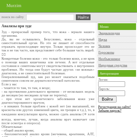
Murzim
поиск по сайту
Анализы при зуде
Меню
Зуд - прекрасный пример того, что кожа - зеркало нашего
Энциклопедии
организма.
Да, вы не ослышались. Безусловно, кожа - отдельный
Наука
самостоятельный орган. Но это не лишает её способности
Человек
отражать происходящее внутри. Только происходит это не
так и не так часто, как представляет себе большая часть людей.
Гороскопы
🧞‍♂️
Конкретные болезни кожи - это только болезни кожи, а не крик
Необъяснимое
о помощи ваших кишечника или печени. А вот отдельные
Народные средства
состояния и симптомы могут свидетельствовать о внутренних
проблемах. Но тогда они будут частью других «не кожных»
диагнозов, а не самостоятельной болезнью.
Авторизация
Генерализованный зуд, как раз может оказаться подобным
Логин:
симптомом совсем не дерматологической патологии.
Если у вас
- чешется то там, то там, и везде;
Пароль:
- на протяжении длительного времени - от нескольких недель
до месяцев (но месяцами лучше не терпеть);
- при этом нет хронического заболевания кожи уже
диагностированного врачом;
- и никаких больше проблем с кожей нет (ни высыпаний, ни
Регистрация на сайте!
красноты или других изменений цвета, ни трещин и т.д.), то, в
Забыли пароль?
ожидании консультации врача, можно сдать анализы (✳️ хотя
всегда, конечно, лучше, когда анализы врач назначает сам
после осмотра и опороса).
Обязательные:
- общий анализ крови;
- биохимический анализ крови (мочевина, креатинин, АЛТ,