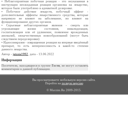
• Неблагоприятная побочная реакция - это неуказанная в
инструкции неожиданная реакция организма на лекарство,
которое было употреблено в адекватной дозировке.
• Побочное действие лекарств, побочный эффект -
дополнительные эффекты лекарственного средства, которые
напрямую не влияют на заболевание, но влияют на
функционирование других органов.
• Серьезные неблагоприятные явления - смерть или
угрожающие жизни состояния, инвалидизация,
госпитализация или её удлинение, появление врожденных
аномалий, злокачественных новообразований (могут быть
следствием передозировки).
• Идиосинкразия - извращенная реакция на впервые введённый
препарат, то есть непереносимость в какой-то степени
данного лекарства.
Автор -
jatusia1992
, дата - 13.06.2022
Информация
Посетители, находящиеся в группе
Гости
, не могут оставлять
комментарии к данной публикации.
Вы просматриваете мобильную версию сайта.
Перейти на
полную версию
© Murzim.Ru 2009-2015.