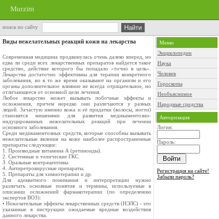
Murzim
поиск по сайту
Виды нежелательных реакций кожи на лекарства
Меню
Энциклопедии
Современная медицина продвинулась очень далеко вперед, но
едва ли среди всех лекарственных препаратов найдется такое
Наука
средство, действие которого бы попадало «точно в цель».
Человек
Лекарства достаточно эффективны для терапии конкретного
заболевания, но в то же время оказывают на организм и его
Гороскопы
органы дополнительное влияние не всегда отрицательное, но
отличающееся от основной цели лечения.
Необъяснимое
Любое лекарство может вызывать побочные эффекты и
осложнения, причем нередко они различаются у разных
Народные средства
людей. Зачастую именно кожа и её придатки (волосы, ногти)
становятся мишенями для развития медикаментозно-
Авторизация
индуцированных нежелательных реакций при лечении
основного заболевания.
Логин:
Среди медикаментозных средств, которые способны вызывать
нежелательные явления на коже наиболее распространенные
Пароль:
препараты следующие:
1. Производные витамина А (ретиноиды).
2. Системные и топические ГКС.
З. Оральные контрацептивы.
4. Антиретровирусные препараты.
Регистрация на сайте!
5. Препараты для химиотерапии и др.
Забыли пароль?
Для адекватного понимания и интерпретации нужно
различать основные понятия и термины, используемые в
описании осложнений фармакотерапии (по определению
экспертов ВОЗ):
• Нежелательные эффекты лекарственных средств (НЭЛС) - это
указанные в инструкции ожидаемые вредные воздействия
данного лекарства.