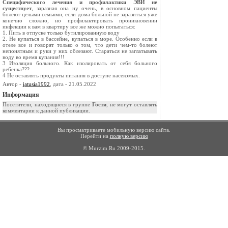
Специфического лечения и профилактики ЭВИ не
существует
, заразная она ну очень, в основном пациенты
болеют целыми семьями, если дома больной не заразиться уже
конечно сложно, но профилактировать проникновении
инфекции к вам в квартиру все же можно попытаться:
1. Пить в отпуске только бутилированную воду
2. Не купаться в бассейне, купаться в море. Особенно если в
отеле все и говорят только о том, что дети чем-то болеют
непонятным и руки у них облезают. Стараться не заглатывать
воду во время купания!!!
3 Изоляция больного. Как изолировать от себя больного
ребенка???
4 Не оставлять продукты питания в доступе насекомых.
Автор -
jatusia1992
, дата - 21.05.2022
Информация
Посетители, находящиеся в группе
Гости
, не могут оставлять
комментарии к данной публикации.
Вы просматриваете мобильную версию сайта.
Перейти на
полную версию
© Murzim.Ru 2009-2015.