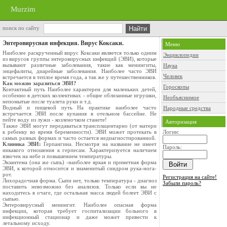
Murzim
поиск по сайту
Энтеровирусная инфекция. Вирус Коксаки.
Меню
Наиболее раскрученный вирус Коксаки является только одним
Энциклопедии
из вирусов группы энтеровирусных инфекций (ЭВИ), которые
вызывают различные заболевания, такие как менингиты,
Наука
энцефалиты, диарейные заболевания. Наиболее часто ЭВИ
Человек
встречается в теплое время года, а так же у путешественников.
Как можно заразиться ЭВИ?
Гороскопы
Контактный путь Наиболее характерен для маленьких детей,
особенно в детских коллективах - общие облизанные игрушки,
Необъяснимое
непомытые после туалета руки и т.д.
Водный и пищевой путь На практике наиболее часто
Народные средства
встречается ЭВИ после купания в отельном бассейне. Не
пейте воду из лужи - козленочком станете!
Авторизация
Также ЭВИ могут передаваться трансплацентарно (от матери
к ребенку во время беременности). ЭВИ может протекать в
Логин:
самых разных формах и часто остается недиагностированной.
Клиника ЭВИ:
Герпангина. Несмотря на название не имеет
Пароль:
никакого отношения к герпесам. Характеризуется наличием
язвочек на небе и повышением температуры.
Экзантема (она же сыпь) -наиболее яркая и приметная форма
ЭВИ, к которой относится и знаменитый синдром рука-нога-
рот.
Регистрация на сайте!
Лихорадочная форма. Сыпи нет, только температура - диагноз
Забыли пароль?
поставить невозможно без анализов. Только если вы не
находитесь в очаге, где остальная масса людей болеет ЭВИ с
сыпью.
Энтеровирусный менингит. Наиболее опасная форма
инфекции, которая требует госпитализации больного в
инфекционный стационар и даже может привести к
летальному исходу.