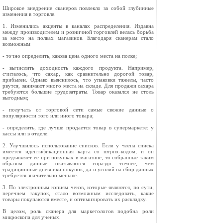
Широкое внедрение сканеров повлекло за собой глубинные
изменения в торговле.
1. Изменились акценты в каналах распределения. Издавна
между производителем и розничной торговлей велась борьба
за место на полках магазинов. Благодаря сканерам стало
возможным
- точно определить, какова цена одного места на полке;
- вычислить доходность каждого продукта. Например,
считалось, что сахар, как сравнительно дорогой товар,
прибылен. Однако выяснилось, что упаковки тяжелы, часто
рвутся, занимают много места на складе. Для продажи сахара
требуются большие трудозатраты. Товар оказался не столь
выгодным;
- получать от торговой сети самые свежие данные о
популярности того или иного товара;
- определить, где лучше продается товар в супермаркете: у
кассы или в отделе.
2. Улучшилось использование списков. Если у члена списка
имеется идентификационная карта со штрих-кодом, и он
предъявляет ее при покупках в магазине, то собранные таким
образом данные оказываются гораздо точнее, чем
традиционные дневники покупок, да и усилий на сбор данных
требуется значительно меньше.
3. По электронным копиям чеков, которые являются, по сути,
перечнем закупок, стало возможным исследовать, какие
товары покупаются вместе, и оптимизировать их раскладку.
В целом, роль сканера для маркетологов подобна роли
микроскопа для ученых.