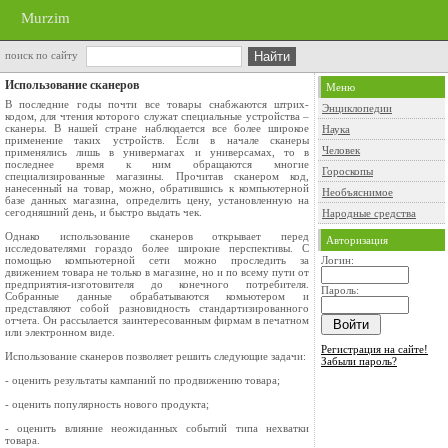
Murzim
поиск по сайту
Использование сканеров
Меню
В последние годы почти все товары снабжаются штрих-
Энциклопедии
кодом, для чтения которого служат специальные устройства –
сканеры. В нашей стране наблюдается все более широкое
Наука
применение таких устройств. Если в начале сканеры
Человек
применялись лишь в универмагах и универсамах, то в
последнее время к ним обращаются многие
Гороскопы
специализированные магазины. Прочитав сканером код,
нанесенный на товар, можно, обратившись к компьютерной
Необъяснимое
базе данных магазина, определить цену, установленную на
сегодняшний день, и быстро выдать чек.
Народные средства
Однако использование сканеров открывает перед
Авторизация
исследователями гораздо более широкие перспективы. С
помощью компьютерной сети можно проследить за
Логин:
движением товара не только в магазине, но и по всему пути от
предприятия-изготовителя до конечного потребителя.
Пароль:
Собранные данные обрабатываются комьютером и
представляют собой разновидность стандартизированного
отчета. Он рассылается заинтересованным фирмам в печатном
или электронном виде.
Регистрация на сайте!
Использование сканеров позволяет решить следующие задачи:
Забыли пароль?
- оценить результаты кампаний по продвижению товара;
- оценить популярность нового продукта;
- оценить влияние неожиданных событий типа нехватки
товара.