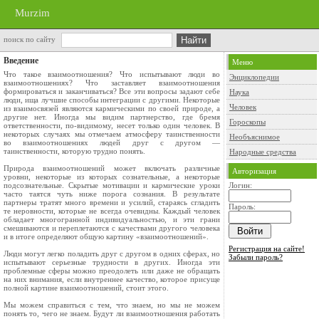
Murzim
поиск по сайту
Введение
Меню
Что такое взаимоотношения? Что испытывают люди во
Энциклопедии
взаимоотношениях? Что заставляет взаимоотношения
формироваться и заканчиваться? Все эти вопросы задают себе
Наука
люди, ища лучшие способы интеграции с другими. Некоторые
Человек
из взаимосвязей являются кармическими по своей природе, а
другие нет. Иногда мы видим партнерство, где бремя
Гороскопы
ответственности, по-видимому, несет только один человек. В
некоторых случаях мы отмечаем атмосферу таинственности
Необъяснимое
во взаимоотношениях людей друг с другом —
таинственности, которую трудно понять.
Народные средства
Природа взаимоотношений может включать различные
Авторизация
уровни, некоторые из которых сознательные, а некоторые
подсознательные. Скрытые мотивации и кармические уроки
Логин:
часто таятся чуть ниже порога сознания. В результате
партнеры тратят много времени и усилий, стараясь сгладить
Пароль:
те неровности, которые не всегда очевидны. Каждый человек
обладает многогранной индивидуальностью, и эти грани
смешиваются и переплетаются с качествами другого человека
и в итоге определяют общую картину «взаимоотношений».
Регистрация на сайте!
Люди могут легко поладить друг с другом в одних сферах, но
Забыли пароль?
испытывают серьезные трудности в других. Иногда эти
проблемные сферы можно преодолеть или даже не обращать
на них внимания, если внутреннее качество, которое присуще
полной картине взаимоотношений, стоит этого.
Мы можем справиться с тем, что знаем, но мы не можем
понять то, чего не знаем. Будут ли взаимоотношения работать