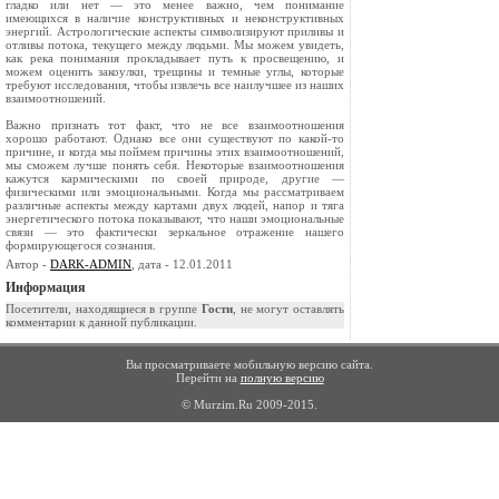
гладко или нет — это менее важно, чем понимание
имеющихся в наличие конструктивных и неконструктивных
энергий. Астрологические аспекты символизируют приливы и
отливы потока, текущего между людьми. Мы можем увидеть,
как река понимания прокладывает путь к просвещению, и
можем оценить закоулки, трещины и темные углы, которые
требуют исследования, чтобы извлечь все наилучшее из наших
взаимоотношений.
Важно признать тот факт, что не все взаимоотношения
хорошо работают. Однако все они существуют по какой-то
причине, и когда мы поймем причины этих взаимоотношений,
мы сможем лучше понять себя. Некоторые взаимоотношения
кажутся кармическими по своей природе, другие —
физическими или эмоциональными. Когда мы рассматриваем
различные аспекты между картами двух людей, напор и тяга
энергетического потока показывают, что наши эмоциональные
связи — это фактически зеркальное отражение нашего
формирующегося сознания.
Автор -
DARK-ADMIN
, дата - 12.01.2011
Информация
Посетители, находящиеся в группе
Гости
, не могут оставлять
комментарии к данной публикации.
Вы просматриваете мобильную версию сайта.
Перейти на
полную версию
© Murzim.Ru 2009-2015.