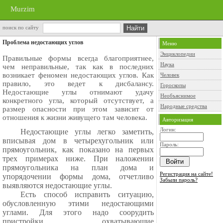
Murzim
поиск по сайту
Проблема недостающих углов
Меню
Энциклопедии
Правильные формы всегда благоприятнее,
Наука
чем неправильные, так как в последних
возникает феномен недостающих углов. Как
Человек
правило, это ведет к дисбалансу.
Гороскопы
Недостающие углы отнимают удачу
Необъяснимое
конкретного угла, который отсутствует, а
Народные средства
размер опасности при этом зависит от
отношения к жизни живущего там человека.
Авторизация
Логин:
Недостающие углы легко заметить,
вписывая дом в четырехугольник или
Пароль:
прямоугольник, как показано на первых
трех примерах ниже. При наложении
прямоугольника на план дома и
Регистрация на сайте!
упорядочении формы дома, отчетливо
Забыли пароль?
выявляются недостающие углы.
Есть способ исправить ситуацию,
обусловленную этими недостающими
углами. Для этого надо соорудить
пристройки, охватывающие