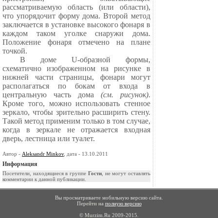
рассматриваемую область (или области),
что упорядочит форму дома. Второй метод
заключается в установке высокого фонаря в
каждом таком уголке снаружи дома.
Положение фонаря отмечено на плане
точкой.
В доме U-образной формы,
схематично изображенном на рисунке в
нижней части страницы, фонари могут
располагаться по бокам от входа в
центральную часть дома
(см. рисунок)
.
Кроме того, можно использовать стенное
зеркало, чтобы зрительно расширить стену.
Такой метод применим только в том случае,
когда в зеркале не отражается входная
дверь, лестница или туалет.
Автор -
Aleksandr Minkov
, дата - 13.10.2011
Информация
Посетители, находящиеся в группе
Гости
, не могут оставлять
комментарии к данной публикации.
Вы просматриваете мобильную версию сайта.
Перейти на
полную версию
© Murzim.Ru 2009-2015.