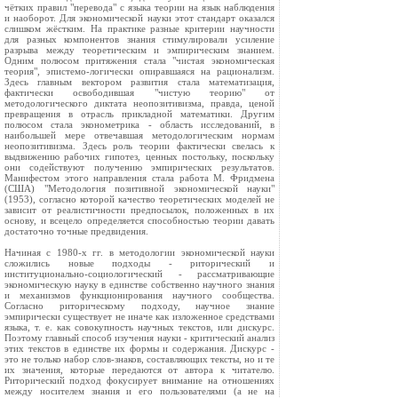
чётких правил "перевода" с языка теории на язык наблюдения
и наоборот. Для экономической науки этот стандарт оказался
слишком жёстким. На практике разные критерии научности
для разных компонентов знания стимулировали усиление
разрыва между теоретическим и эмпирическим знанием.
Одним полюсом притяжения стала "чистая экономическая
теория", эпистемо-логически опиравшаяся на рационализм.
Здесь главным вектором развития стала математизация,
фактически освободившая "чистую теорию" от
методологического диктата неопозитивизма, правда, ценой
превращения в отрасль прикладной математики. Другим
полюсом стала эконометрика - область исследований, в
наибольшей мере отвечавшая методологическим нормам
неопозитивизма. Здесь роль теории фактически свелась к
выдвижению рабочих гипотез, ценных постольку, поскольку
они содействуют получению эмпирических результатов.
Манифестом этого направления стала работа М. Фридмена
(США) "Методология позитивной экономической науки"
(1953), согласно которой качество теоретических моделей не
зависит от реалистичности предпосылок, положенных в их
основу, и всецело определяется способностью теории давать
достаточно точные предвидения.
Начиная с 1980-х гг. в методологии экономической науки
сложились новые подходы - риторический и
институционально-социологический - рассматривающие
экономическую науку в единстве собственно научного знания
и механизмов функционирования научного сообщества.
Согласно риторическому подходу, научное знание
эмпирически существует не иначе как изложенное средствами
языка, т. е. как совокупность научных текстов, или дискурс.
Поэтому главный способ изучения науки - критический анализ
этих текстов в единстве их формы и содержания. Дискурс -
это не только набор слов-знаков, составляющих тексты, но и те
их значения, которые передаются от автора к читателю.
Риторический подход фокусирует внимание на отношениях
между носителем знания и его пользователями (а не на