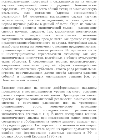
исследовательских программ) и сложившихся на их основе
научных направлений, школ и традиций. Экономическая
парадигма - это прежде всего общий взгляд на экономическую
реальность, или онтология (картина экономической
реальности). Её конкретным выражением служат научная
терминология, тематика исследований, а также идеалы и
нормы научной работы в данной области. Одно из главных
направлений развития экономической мысли - расширение
спектра научных парадигм. Так, классическая политическая
экономия и марксистская политическая экономия
воспринимали экономику прежде всего как процесс создания
и распределения общественного продукта. Австрийская школа
выработала взгляд на экономику с позиции предпринимателя,
принимающего хозяйственные решения. Историческая школа
и институционализм переосмыслили экономику как мир
экономических институтов, вплетённых в общую культурную
ткань общества. В современных теориях неоклассического
направления экономика предстаёт сферой взаимодействия
особых экономических субъектов - своего рода рациональных
игроков, просчитывающих далеко вперёд варианты развития
событий и принимающих оптимальные решения (см. ст.
Экономический человек).
Развитие познания на основе дифференциации парадигм
проявляется в неравномерности уровня научного освоения
разных сторон экономической жизни. Преимущество имеют
простые картины экономической реальности: экономические
системы в состоянии равновесия или на траектории
стационарного роста; экономическое поведение
стандартизированных, последовательно рациональных
экономических агентов и т. д. В итоге изощрённая техника
экономического анализа при исследовании одних вопросов
соседствует с обобщениями на уровне здравого смысла - при
обсуждении других. Так, неразвитость экономической теории
переходных экономик стала одной из причин драматических
ошибок при формировании рыночных экономик в РФ и
странах Восточной Европы в 1990-х гг.