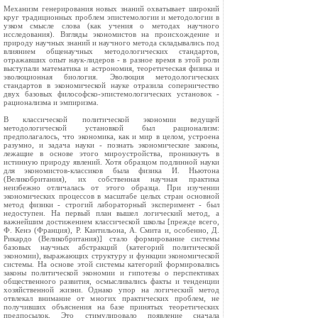
Механизм генерирования новых знаний охватывает широкий
круг традиционных проблем эпистемологии и методологии в
узком смысле слова (как учения о методах научного
исследования). Взгляды экономистов на происхождение и
природу научных знаний и научного метода складывались под
влиянием общенаучных методологических стандартов,
отражавших опыт наук-лидеров - в разное время в этой роли
выступали математика и астрономия, теоретическая физика и
эволюционная биология. Эволюция методологических
стандартов в экономической науке отразила соперничество
двух базовых философско-эпистемологических установок -
рационализма и эмпиризма.
В классической политической экономии ведущей
методологической установкой был рационализм:
предполагалось, что экономика, как и мир в целом, устроена
разумно, и задача науки - познать экономические законы,
лежащие в основе этого мироустройства, проникнуть в
истинную природу явлений. Хотя образцом подлинной науки
для экономистов-классиков была физика И. Ньютона
(Великобритания), их собственная научная практика
неизбежно отличалась от этого образца. При изучении
экономических процессов в масштабе целых стран основной
метод физики - строгий лабораторный эксперимент - был
недоступен. На первый план вышел логический метод, а
важнейшим достижением классической школы [прежде всего,
Ф. Кенэ (Франция), Р. Кантильона, А. Смита и, особенно, Д.
Рикардо (Великобритания)] стало формирование системы
базовых научных абстракций (категорий политической
экономии), выражающих структуру и функции экономической
системы. На основе этой системы категорий формировались
законы политической экономии и гипотезы о перспективах
общественного развития, осмысливались факты и тенденции
хозяйственной жизни. Однако упор на логический метод
отвлекал внимание от многих практических проблем, не
получивших объяснения на базе принятых теоретических
предпосылок. Это стимулировало появление сначала