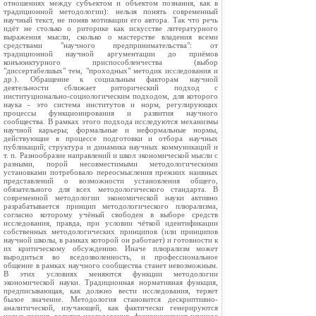
отношениях между субъектом и объектом познания, как в
традиционной методологии): нельзя понять современный
научный текст, не поняв мотивации его автора. Так что речь
идёт не столько о риторике как искусстве литературного
выражения мысли, сколько о мастерстве владения всеми
средствами "научного предпринимательства": от
традиционной научной аргументации до приёмов
конъюнктурного приспособленчества (выбор
"диссертабелшых" тем, "проходных" методик исследования и
др.). Обращение к социальным факторам научной
деятельности сближает риторический подход с
институционально-социологическим подходом, для которого
наука - это система институтов и норм, регулирующих
процессы функционирования и развития научного
сообщества. В рамках этого подхода исследуются механизмы
научной карьеры; формальные и неформальные нормы,
действующие в процессе подготовки и отбора научных
публикаций; структура и динамика научных коммуникаций и
т. п. Разнообразие направлений и школ экономической мысли с
разными, порой несовместимыми методологическими
установками потребовало переосмысления прежних наивных
представлений о возможности установления общего,
обязательного для всех методологического стандарта. В
современной методологии экономической науки активно
разрабатывается принцип методологического плюрализма,
согласно которому учёный свободен в выборе средств
исследования, правда, при условии чёткой идентификации
собственных методологических принципов (или принципов
научной школы, в рамках которой он работает) и готовности к
их критическому обсуждению. Иначе плюрализм может
выродиться во вседозволенность, и профессиональное
общение в рамках научного сообщества станет невозможным.
В этих условиях меняются функции методологии
экономической науки. Традиционная нормативная функция,
предписывающая, как должно вести исследования, теряет
былое значение. Методология становится дескриптивно-
аналитической, изучающей, как фактически генерируются