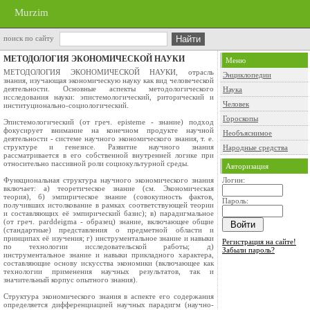
Murzim
поиск по сайту
МЕТОДОЛОГИЯ ЭКОНОМИЧЕСКОЙ НАУКИ
Меню
МЕТОДОЛОГИЯ ЭКОНОМИЧЕСКОЙ НАУКИ, отрасль
Энциклопедии
знания, изучающая экономическую науку как вид человеческой
деятельности. Основные аспекты методологического
Наука
исследования науки: эпистемологический, риторический и
Человек
институционально-социологический.
Гороскопы
Эпистемологический (от греч. episteme - знание) подход
фокусирует внимание на конечном продукте научной
Необъяснимое
деятельности - системе научного экономического знания, т. е.
структуре и генезисе. Развитие научного знания
Народные средства
рассматривается в его собственной внутренней логике при
относительно пассивной роли социокультурной среды.
Авторизация
Функциональная структура научного экономического знания
Логин:
включает: а) теоретическое знание (см. Экономическая
теория), б) эмпирическое знание (совокупность фактов,
Пароль:
получивших истолкование в рамках соответствующей теории
и составляющих её эмпирический базис); в) парадигмальное
(от греч. parddeigma - образец) знание, включающее общие
(стандартные) представления о предметной области и
принципах её изучения; г) инструментальное знание и навыки
Регистрация на сайте!
по технологии исследовательской работы; д)
Забыли пароль?
инструментальное знание и навыки прикладного характера,
составляющие основу искусства экономики (включающее как
технологии применения научных результатов, так и
значительный корпус опытного знания).
Структура экономического знания в аспекте его содержания
определяется дифференциацией научных парадигм (научно-