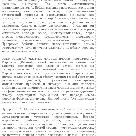
итогом стала активизация качественно новых подходов к
изучению экономики. Так, лидер американского
институционализма Т. Веблен выдвинул программу экономики
как эволюционной науки. Он отверг идею неизменной
человеческой природы и рассматривал экономику как
открытую систему, развитие которой не сводится к движению
по предопределённой траектории или к заданной точке
равновесия. Следуя примеру эволюционной биологии, он
рассчитывал переориентировать экономистов на поиск норм и
механизмов (прежде всего, институциональных), через
которые поддерживается преемственность и происходят
изменения стереотипов экономического поведения.
Программа Веблена осталась неосуществлённой, однако
некоторые его идеи получили развитие в новейших теориях
эволюционной экономики.
Более успешной оказалась методологическая программа А.
Маршалла (Великобритания), нацеленная не столько на
развитие экономики как науки в целом, сколько на
наращивание научной составляющей экономического знания.
Маршалл отказался от построения сложных теоретических
систем, сделав упор на разработку частных теорий ("коротких
логических цепочек"), отражающих стандартные
экономические процессы и ситуации. Сложные вопросы
комбинирования и применения таких частных знаний он вывел
из сферы компетенции науки, оставив их решение здравому
смыслу. Характерным выражением его подхода стала
известная формула англичанки Дж. Робинсон: "Экономическая
наука - это ящик с инструментами".
Программа А. Маршалла способствовала быстрому усилению
неоклассического направления и утверждению в его рамках
методологических установок неопозитивизма. Вперёд
выдвинулась проблема демаркации, или ограничения
научного знания от ненаучного. Основными условиями
научности стали: для чистой теории - логическая строгость;
для эмпирического знания - надёжное (проверяемое)
соответствие данным опыта; для науки в целом - наличие