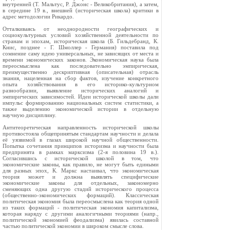
внутренней (Т. Мальтус, Р. Джонс - Великобритания), а затем,
в середине 19 в., внешней (историческая школа) критики в
адрес методологии Рикардо.
Отталкиваясь от неоднородности географических и
социокультурных условий хозяйственной деятельности по
странам и эпохам, историческая школа (Б. Гильдебранд, К.
Книс, позднее - Г. Шмоллер - Германия) поставила под
сомнение саму идею универсальных, не зависящих от места и
времени экономических законов. Экономическая наука была
переосмыслена как последовательно эмпирическая,
преимущественно дескриптивная (описательная) отрасль
знания, нацеленная на сбор фактов, изучение конкретного
опыта хозяйствования в его историко-культурном
разнообразии, выявление исторических аналогий и
эмпирических зависимостей. Идеи исторической школы дали
импульс формированию национальных систем статистики, а
также выделению экономической истории в отдельную
научную дисциплину.
Антитеоретическая направленность исторической школы
противостояла общепринятым стандартам научности и делала
её уязвимой в глазах широкой научной общественности.
Попытка сочетания принципов историзма и научности была
предпринята в рамках марксизма (2-я половина 19 в.).
Согласившись с исторической школой в том, что
экономические законы, как правило, не могут быть едиными
для разных эпох, К. Маркс настаивал, что экономическая
теория может и должна выявлять специфические
экономические законы для отдельных, закономерно
сменяющих одна другую стадий исторического процесса
(общественно-экономических формаций). Классическая
политическая экономия была переосмыслена как теория одной
из таких формаций - политическая экономия капитализма,
которая наряду с другими аналогичными теориями (напр.,
политической экономией феодализма) явилась составной
частью политической экономии в широком смысле слова.