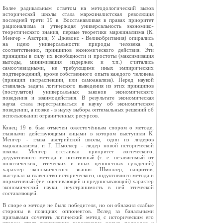
Более радикальным ответом на методологический вызов
исторической школы стала маржиналистская революция
последней трети 19 в. Восстанавливая в правах приоритет
рационализма и утверждая универсальность экономико-
теоретического знания, первые теоретики маржинализма (К.
Менгер - Австрия; У. Джевонс - Великобритания) опирались
на идею универсальности природы человека и,
соответственно, принципов экономического действия. Эти
принципы в силу их всеобщности и простоты (максимизация
выгоды, минимизация издержек и т.п.) считались
самоочевидными, не требующими иных эмпирических
подтверждений, кроме собственного опыта каждого человека
(принцип интраспекции, или самоанализа). Перед наукой
ставилась задача логического выведения из этих принципов
(постулатов) универсальных законов экономического
поведения и взаимодействия. В результате экономическая
наука стала перестраиваться в науку об экономическом
поведении, а позже - в науку выбора оптимальных решений об
использовании ограниченных ресурсов.
Конец 19 в. был отмечен ожесточённым спором о методе,
главными действующими лицами в котором выступили К.
Менгер - глава австрийской школы, один из лидеров
маржинализма, и Г. Шмоллер - лидер новой исторической
школы. Менгер отстаивал приоритет логического,
дедуктивного метода и позитивный (т. е. независимый от
политических, этических и иных ценностных суждений)
характер экономического знания. Шмоллер, напротив,
выступал за главенство исторического, индуктивного метода и
нормативный (т.е. оценивающий и предписывающий) характер
экономической науки, неустранимость в ней этической
составляющей.
В споре о методе не было победителя, но он обнажил слабые
стороны в позициях оппонентов. Вслед за банальными
призывами сочетать логический метод с историческим его