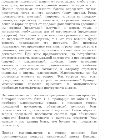
предельная полезность) зависит от того, сколько хлеба у него
есть дома, насколько он в данный момент голоден и т. п.
Именно предельная полезность батона определяет, сколько
покупатель готов за него заплатить (цену спроса). Когда
производитель, плетущий, например, корзины на продажу,
решает, не пора ли ему остановиться, он сравнивает пользу от
денег, которые получит от продажи дополнительно сделанной
им корзины (предельной выручки), и затраты труда и
материалов, необходимые для её изготовления (предельные
издержки). Как только вторая величина сравняется с первой,
он перестанет плести корзины, т. е. от этих величин будет
зависеть предложение его продукта. Эти примеры
показывают, что предельные величины играют главную роль в
решениях, которые люди принимают в своей экономической
деятельности. При этом предполагается, что потребители
стремятся достичь максимальной полезности, а производители
(фирмы) - максимальной прибыли. Такое поведение
называется экономически рациональным, а наиболее
выгодное, оптимальное состояние, к которому стремятся
индивиды и фирмы,- равновесным. Маржиналисты как бы
стремились ответить на вопрос: "Как устроен мир, если
предположить, что его устройство оптимально?" Принцип
максимизации позволил применить к экономическим
проблемам математические инструменты анализа.
Первоначально использование предельных величин проникло
в теорию ценности благ, т. е. пропорции их обмена. Эту
проблему маржиналисты решали с помощью теории
предельной полезности, объяснявшей ценность благ
полезностью их дополнительной единицы. Таким образом,
теория предельной полезности сочетала при объяснении
ценности фактор полезности с фактором редкости (чем
меньше у нас единиц блага, тем больше его предельная
полезность).
Подход маржиналистов к теории ценности был
противоположен подходу классической школы. Классики