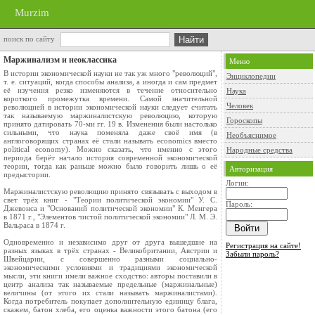
Murzim
поиск по сайту
Маржинализм и неоклассика
Меню
В истории экономической науки не так уж много "революций",
Энциклопедии
т. е. ситуаций, когда способы анализа, а иногда и сам предмет
её изучения резко изменяются в течение относительно
Наука
короткого промежутка времени. Самой значительной
Человек
революцией в истории экономической науки следует считать
так называемую маржиналистскую революцию, которую
Гороскопы
принято датировать 70-ми гг. 19 в. Изменения были настолько
сильными, что наука поменяла даже своё имя (в
Необъяснимое
англоговорящих странах её стали называть economics вместо
political economy). Можно сказать, что именно с этого
Народные средства
периода берёт начало история современной экономической
теории, тогда как раньше можно было говорить лишь о её
Авторизация
предыстории.
Логин:
Маржиналистскую революцию принято связывать с выходом в
свет трёх книг - "Теории политической экономии" У. С.
Пароль:
Джевонса и "Оснований политической экономии" К. Менгера
в 1871 г., "Элементов чистой политической экономии" Л. М. Э.
Вальраса в 1874 г.
Одновременно и независимо друг от друга вышедшие на
Регистрация на сайте!
разных языках в трёх странах - Великобритании, Австрии и
Забыли пароль?
Швейцарии, с совершенно разными социально-
экономическими условиями и традициями экономической
мысли, эти книги имели важное сходство: авторы поставили в
центр анализа так называемые предельные (маржинальные)
величины (от этого их стали называть маржиналистами).
Когда потребитель покупает дополнительную единицу блага,
скажем, батон хлеба, его оценка важности этого батона (его