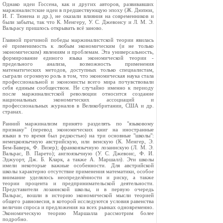
Однако идеи Госсена, как и других авторов, развивавших
маржиналистские идеи в предшествующую эпоху (Ж. Дюпюи,
И. Г. Тюнена и др.), не оказали влияния на современников и
были забыты, так что К. Менгеру, У. С. Джевонсу и Л. М. Э.
Вальрасу пришлось открывать всё заново.
Главной причиной победы маржиналистской теории явилась
её применимость к любым экономическим (и не только
экономическим) явлениям и проблемам. Эта универсальность,
формирование единого языка экономической теории -
предельного анализа, возможность применения
математических методов, доступных только специалистам,
сыграли огромную роль в том, что экономическая наука стала
профессиональной и экономисты всего мира почувствовали
себя единым сообществом. Не случайно именно к периоду
после маржиналистской революции относится создание
национальных экономических ассоциаций и
профессиональных журналов в Великобритании, США и др.
странах.
Ранний маржинализм принято разделять по "языковому
признаку" (перевод экономических книг на иностранные
языки в то время был редкостью) на три основные "школы":
немецкоязычную австрийскую, или венскую (К. Менгер, Э.
Бем-Баверк, Ф. Визер); франкоязычную лозаннскую (Л. М. Э.
Вальрас, В. Парето); англоязычную (У. С. Джевонс, Ф. И.
Эджуорт, Дж. Б. Кларк, а также А. Маршалл). Эти школы
имели некоторые важные особенности. Для австрийской
школы характерно отсутствие применения математики, особое
внимание уделялось неопределённости и риску, а также
теории процента и предпринимательской деятельности.
Представители лозаннской школы, и в первую очередь
Вальрас, вошли в историю экономической мысли теорией
общего равновесия, в которой исследуются условия равенства
величин спроса и предложения на всех рынках одновременно.
Экономическую теорию Маршалла рассмотрим более
подробно.