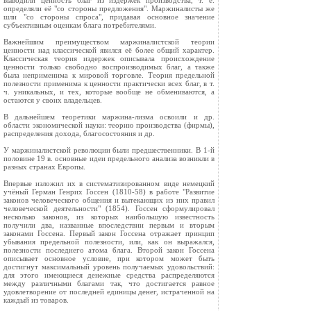
выводили ценность благ из издержек производства, т. е.
определяли её "со стороны предложения". Маржиналисты же
шли "со стороны спроса", придавая основное значение
субъективным оценкам блага потребителями.
Важнейшим преимуществом маржиналистской теории
ценности над классической явился её более общий характер.
Классическая теория издержек описывала происхождение
ценности только свободно воспроизводимых благ, а также
была неприменима к мировой торговле. Теория предельной
полезности применима к ценности практически всех благ, в т.
ч. уникальных, и тех, которые вообще не обмениваются, а
остаются у своих владельцев.
В дальнейшем теоретики маржина-лизма освоили и др.
области экономической науки: теорию производства (фирмы),
распределения дохода, благосостояния и др.
У маржиналистской революции были предшественники. В 1-й
половине 19 в. основные идеи предельного анализа возникли в
разных странах Европы.
Впервые изложил их в систематизированном виде немецкий
учёный Герман Генрих Госсен (1810-58) в работе "Развитие
законов человеческого общения и вытекающих из них правил
человеческой деятельности" (1854). Госсен сформулировал
несколько законов, из которых наибольшую известность
получили два, названные впоследствии первым и вторым
законами Госсена. Первый закон Госсена отражает принцип
убывания предельной полезности, или, как он выражался,
полезности последнего атома блага. Второй закон Госсена
описывает основное условие, при котором может быть
достигнут максимальный уровень получаемых удовольствий:
для этого имеющиеся денежные средства распределяются
между различными благами так, что достигается равное
удовлетворение от последней единицы денег, истраченной на
каждый из товаров.