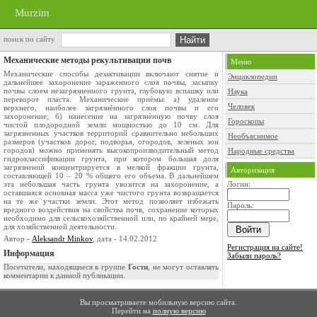
Murzim
поиск по сайту
Механические методы рекультивации почв
Меню
Механические способы дезактивации включают снятие и
Энциклопедии
дальнейшее захоронение зараженного слоя почвы, засыпку
почвы слоем незагрязненного грунта, глубокую вспашку или
Наука
переворот пласта. Механические приѐмы: а) удаление
Человек
верхнего, наиболее загрязнѐнного слоя почвы и его
захоронение; б) нанесение на загрязнѐнную почву слоя
Гороскопы
чистой плодородной земли мощностью до 10 см. Для
загрязненных участков территорий сравнительно небольших
Необъяснимое
размеров (участков дорог, подворья, огородов, зеленых зон
городов) можно применять высокопроизводительный метод
Народные средства
гидроклассификации грунта, при котором большая доля
загрязнений концентрируется в мелкой фракции грунта,
Авторизация
составляющей 10 – 20 % общего его объема. В дальнейшем
эта небольшая часть грунта увозится на захоронение, а
Логин:
оставшаяся основная масса уже чистого грунта возвращается
на те же участки земли. Этот метод позволяет избежать
Пароль:
вредного воздействия на свойства почв, сохранение которых
необходимо для сельскохозяйственной или, по крайней мере,
для хозяйственной деятельности.
Автор -
Aleksandr Minkov
, дата - 14.02.2012
Регистрация на сайте!
Информация
Забыли пароль?
Посетители, находящиеся в группе
Гости
, не могут оставлять
комментарии к данной публикации.
Вы просматриваете мобильную версию сайта.
Перейти на
полную версию