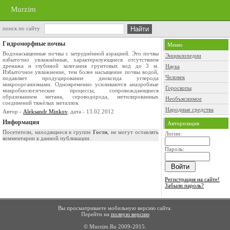
Murzim
поиск по сайту
Гидроморфные почвы
Меню
Водонасыщенные почвы с затруднѐнной аэрацией. Это почвы
Энциклопедии
избыточно увлажнѐнные, характеризующиеся отсутствием
дренажа и глубиной залегания грунтовых вод до 3 м.
Наука
Избыточное увлажнение, тем более насыщение почвы водой,
Человек
подавляет продуцирование диоксида углерода
микроорганизмами. Одновременно усиливаются анаэробные
Гороскопы
микробиологические процессы, сопровождающиеся
образованием метана, сероводорода, метилированных
Необъяснимое
соединений тяжѐлых металлов.
Народные средства
Автор -
Aleksandr Minkov
, дата - 13.02.2012
Информация
Авторизация
Посетители, находящиеся в группе
Гости
, не могут оставлять
Логин:
комментарии к данной публикации.
Пароль:
Регистрация на сайте!
Забыли пароль?
Вы просматриваете мобильную версию сайта.
Перейти на
полную версию
© Murzim.Ru 2009-2015.