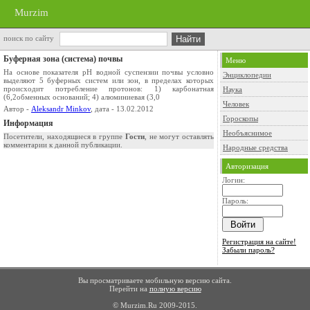
Murzim
поиск по сайту
Буферная зона (система) почвы
Меню
На основе показателя pH водной суспензии почвы условно
Энциклопедии
выделяют 5 буферных систем или зон, в пределах которых
происходит потребление протонов: 1) карбонатная
Наука
(6,2
обменных оснований; 4) алюминиевая (3,0
Человек
Автор -
Aleksandr Minkov
, дата - 13.02.2012
Гороскопы
Информация
Необъяснимое
Посетители, находящиеся в группе
Гости
, не могут оставлять
комментарии к данной публикации.
Народные средства
Авторизация
Логин:
Пароль:
Регистрация на сайте!
Забыли пароль?
Вы просматриваете мобильную версию сайта.
Перейти на
полную версию
© Murzim.Ru 2009-2015.