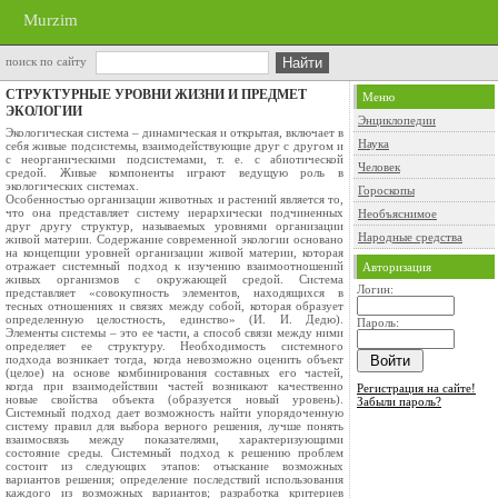
Murzim
поиск по сайту
СТРУКТУРНЫЕ УРОВНИ ЖИЗНИ И ПРЕДМЕТ
Меню
ЭКОЛОГИИ
Энциклопедии
Экологическая система – динамическая и открытая, включает в
Наука
себя живые подсистемы, взаимодействующие друг с другом и
с неорганическими подсистемами, т. е. с абиотической
Человек
средой. Живые компоненты играют ведущую роль в
экологических системах.
Гороскопы
Особенностью организации животных и растений является то,
что она представляет систему иерархически подчиненных
Необъяснимое
друг другу структур, называемых уровнями организации
Народные средства
живой материи. Содержание современной экологии основано
на концепции уровней организации живой материи, которая
отражает системный подход к изучению взаимоотношений
Авторизация
живых организмов с окружающей средой. Система
Логин:
представляет «совокупность элементов, находящихся в
тесных отношениях и связях между собой, которая образует
определенную целостность, единство» (И. И. Дедю).
Пароль:
Элементы системы – это ее части, а способ связи между ними
определяет ее структуру. Необходимость системного
подхода возникает тогда, когда невозможно оценить объект
(целое) на основе комбинирования составных его частей,
когда при взаимодействии частей возникают качественно
Регистрация на сайте!
новые свойства объекта (образуется новый уровень).
Забыли пароль?
Системный подход дает возможность найти упорядоченную
систему правил для выбора верного решения, лучше понять
взаимосвязь между показателями, характеризующими
состояние среды. Системный подход к решению проблем
состоит из следующих этапов: отыскание возможных
вариантов решения; определение последствий использования
каждого из возможных вариантов; разработка критериев