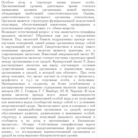
Особую роль в структуре жизни играет особь.
Организменный уровень длительное время считался
наивысшим уровнем организации живой материи,
обладающим наибольшей самостоятельностью. Однако,
самостоятельность отдельного организма относительна.
Организм является структурно-функциональной подсистемой
популяции, обеспечивающей извлечение, превращение и
использование энергии извне, т.е. обмен веществ.
Возникает естественный вопрос: в чем заключается специфика
предмета экологии? Обратимся еще раз к определению
Геккеля. Под экологией Геккель подразумевал прежде всего
изучение отношений, связей живых организмов между собой
и окружающей их средой. Свидетельством в пользу такого
понимания предмета экологии является трактовка его и
современными экологами. Известный американский эколог Ю.
Одум предметом экологии считает изучение структуры связей
между организмами и их средой. Французский эколог Р. Дажо
рассматривает экологию как науку, изучающую «условия
существования живых организмов и взаимосвязи между
организмами и средой, в которой они обитают». При этом
автор поясняет, что эколог изучает (в отличие от физиолога,
морфолога и т.д.) не отдельные особи, а популяции.
Принципиально к сходному, но более углубленному и
расширенному пониманию содержания экологии пришел ряд
авторов (М. С. Гиляров, Г. Г. Винберг, Ю. И. Чернов) «В поле
зрения экологии прежде всего лежат закономерности
взаимоотношений и взаимосвязей особей вида и их популяций
или комплекса видов (сообществ) между собой и с условиями
неорганической среды. Экология имеет дело в основном с той
стороной взаимодействия организмов со средой, которая
обусловливает развитие, размножение и выживание особей,
структуру и динамику популяций (видового населения) и
сообществ и их роль в протекающих в биоценозах
процессах». Отсюда: «Собственная специфическая задача
экологии – изучение надорганизменных форм организации
жизни», т.е. исследование взаимоотношений организмов со
средой на популяционно-биоценотическом уровне.