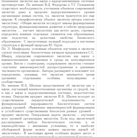
Понимание экологии как науки о надорганизменных системах
противоречиво. По мнению В.Д. Федорова и Т.Г. Гильманова
существует необходимость уточнения объектов современной
экологии даже в пределах надорганизменного уровня
организации живых систем, т.к. экология трактуется все еще
широко. К специфическому объекту экологии авторы относят
экосистему: «Общая экология исследует законы формирования
структуры, функционирования, развития и гибели природных
экосистем … изучает экосистему как нечто целое, стремясь
определить влияние отдельных элементов или образованных
ими подсистем на целостные свойства биокосного
образования». С экосистемных позиций подходит к изучению
структуры и функций природы Ю. Одум.
По Э. Макфедьену основным объектом изучения в экологии
служит популяция. Аналогичных взглядов придерживался С.С.
Шварц, определяя современную экологию как науку о
взаимоотношении организмов и среды на популяционном
уровне. Бигон с соавторами, содержанием экологии считают
«изучение закономерностей распространения и динамики
численности организмов». Авторы расширяют и поясняют это
определение, указывая, что экология занимается тремя
уровнями: отдельными особями, популяциями и
сообществами.
По мнению И.А. Шилова представления об экологии как о
науке, изучающей взаимоотношения организма со средой, так
и как о науке о надорганизменных системах, недостаточно
полны. Определяя предмет экологии И.А. Шилов исходит из
существования иерархической подчиненности и
функциональной неразрывности биологических систем
разных уровней: «Выявление закономерностей формирования
и устойчивого существования биосистем разных уровней –
предмет экологии. Генеральная задача экологии – изучение
всех уровней организации экосистем. Если под экосистемой
рассматривать любую биологическую систему в ее
взаимодействии с внешними условиями, то в наиболее
обобщенной форме можно назвать экологию наукой об
экосистемах». В настоящее время особенно видное место в
экологии занимают популяционный и экосистемный подходы.