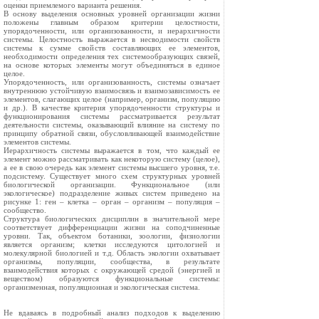
оценки приемлемого варианта решения.
В основу выделения основных уровней организации жизни
положены главным образом критерии целостности,
упорядоченности, или организованности, и иерархичности
системы. Целостность выражается в несводимости свойств
системы к сумме свойств составляющих ее элементов,
необходимости определения тех системообразующих связей,
на основе которых элементы могут объединяться в единое
целое.
Упорядоченность, или организованность, системы означает
внутреннюю устойчивую взаимосвязь и взаимозависимость ее
элементов, слагающих целое (например, организм, популяцию
и др.). В качестве критерия упорядоченности структуры и
функционирования системы рассматривается результат
деятельности системы, оказывающий влияние на систему по
принципу обратной связи, обусловливающей взаимодействие
элементов системы.
Иерархичность системы выражается в том, что каждый ее
элемент можно рассматривать как некоторую систему (целое),
а ее в свою очередь как элемент системы высшего уровня, т.е.
подсистему. Существует много схем структурных уровней
биологической организации. Функциональное (или
экологическое) подразделение живых систем приведено на
рисунке 1: ген – клетка – орган – организм – популяция –
сообщество.
Структура биологических дисциплин в значительной мере
соответствует дифференциации жизни на соподчиненные
уровни. Так, объектом ботаники, зоологии, физиологии
является организм; клетки исследуются цитологией и
молекулярной биологией и т.д. Область экологии охватывает
организмы, популяции, сообщества, в результате
взаимодействия которых с окружающей средой (энергией и
веществом) образуются функциональные системы:
организменная, популяционная и экологическая система.
Не вдаваясь в подробный анализ подходов к выделению