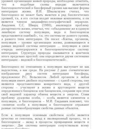
уровней организации живой природы, необходимо отметить,
что в подобные схемы нередко включаются
биогеоценотический и биосферный уровни как высшие формы
интеграции жизни. И.И. Шмальгаузен считал, что
биогеоценоз не может быть включен в ряд биологических
уровней, т.к. в его состав входят неживые компоненты, и он
является членом ландшафтно-географической иерархии.
Академик С.С. Шварц (1980), анализируя проблему
дискретности жизни, отмечал, что «объединение же в единую
линейную систему популяции, вида и биогеоценоза
представляется ошибкой», т.к. это системы не разного уровня,
а разного типа интеграции. Он писал: «Клетка, организм,
популяция – уровни организации жизни, развивающиеся в
рамках видовой системы интеграции … популяции в свою
очередь интегрируются в биогеоценотическую систему
интеграции. Структура природы оказывается в конечном
итоге предельно простой: она определяется двумя системами
интеграции – видовой и биогеоценотической».
Биогеоценоз по отношению к популяции выступает не как
надсистема, а как среда. На рисунке 2 дано схематическое
изображение двух систем интеграции биосферы,
предложеное Р.С. Вольскисом. Любой организм и любая
популяция имеет двойное подчинение – с одной стороны, они
являются представителями конкретного вида, с другой
стороны – участвуют в жизни и круговороте веществ
определенного биоценоза или биоценозов, сохраняя при этом
свой видовой характер обмена веществ и энергии. Ставя
проблему дуализма особи, – особь является элементом и
популяции, и биогеоценоза – М.И. Гладышев поясняет, что
«понятия особи в популяции и биогеоценозе отражают
разные системообразующие свойства данных объектов.
Если в популяции основным свойством особи является
качество ее генотипа, вклад в эволюционный процесс, то в
биогеоценозе – вклад в процессы превращения веществ и
энергии». Две системы интеграции сопутствовали всему
развитию биосферы.