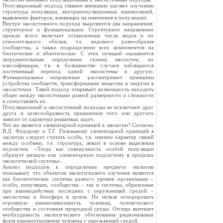
Популяционный подход главное внимание уделяет изучению
структуры популяции, внутрипопуляционных взаимосвязей,
выявлению факторов, влияющих на изменения в популяциях.
Внутри экосистемного подхода выделяются два направления:
структурное и функциональное. Структурное направление
прежде всего включает установление числа видов и их
относительного обилия, т.е. видового разнообразия
сообщества, а также подразделение всех компонентов на
биотические и абиотические. С этих позиций оказывается
затруднительным определение границ экосистем, их
классификация, т.к. в большинстве случаев наблюдается
постепенный переход одной экосистемы в другую.
Функциональное направление рассматривает принципы
устройства сообществ, трансформацию вещества и энергии в
экосистемах. Такой подход открывает возможность находить
общее между экосистемами разной размерности и сложности
и сопоставлять их.
Популяционный и экосистемный подходы не исключают друг
друга и целесообразность применения того или другого
зависит от характера решаемых задач.
Что же является элементарной единицей в экологии? Согласно
В.Д. Федорову и Т.Г. Гильманову элементарной единицей в
экологии следует считать особь, т.к. именно характер связей
между особями, т.е. структура, лежит в основе выделения
подсистем. «Тогда как совокупность особей популяции
образует низшую или элементарную подсистему в пределах
экологической системы».
Анализ подходов к определению предмета экологии
показывает, что объектом экологического изучения являются
как биологические системы разного уровня организации –
особи, популяции, сообщества - так и системы, образуемые
при взаимодействии последних с окружающей средой –
экосистемы и биосфера в целом. Но нельзя игнорировать
огромную взаимозависимость человека, человеческого
сообщества и состояния природной среды. Отсюда вытекает
необходимость экологического обоснования рациональных
форм взаимоотношения человека с окружающей средой.