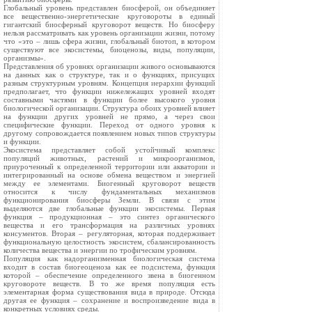
Глобальный уровень представлен биосферой, он объединяет
все вещественно-энергетические круговороты в единый
гигантский биосферный круговорот веществ. Но биосферу
нельзя рассматривать как уровень организации жизни, потому
что «это – лишь сфера жизни, глобальный биотоп, в котором
существуют все экосистемы, биоценозы, виды, популяции,
организмы».
Представления об уровнях организации живого основываются
на данных как о структуре, так и о функциях, присущих
разным структурным уровням. Концепция иерархии функций
предполагает, что функции нижележащих уровней входят
составными частями в функции более высокого уровня
биологической организации. Структура обоих уровней влияет
на функции других уровней не прямо, а через свои
специфические функции. Переход от одного уровня к
другому сопровождается появлением новых типов структуры
и функции.
Экосистема представляет собой устойчивый комплекс
популяций животных, растений и микроорганизмов,
приуроченный к определенной территории или акватории и
интегрированный на основе обмена веществом и энергией
между ее элементами. Биогенный круговорот веществ
относится к числу фундаментальных механизмов
функционирования биосферы Земли. В связи с этим
выделяются две глобальные функции экосистемы. Первая
функция – продукционная – это синтез органического
вещества и его трансформация на различных уровнях
консументов. Вторая – регуляторная, которая поддерживает
функциональную целостность экосистем, сбалансированность
количества вещества и энергии по трофическим уровням.
Популяция как надорганизменная биологическая система
входит в состав биогеоценоза как ее подсистема, функция
которой – обеспечение определенного звена в биогенном
круговороте веществ. В то же время популяция есть
элементарная форма существования вида в природе. Отсюда
другая ее функция – сохранение и воспроизведение вида в
конкретных условиях среды.