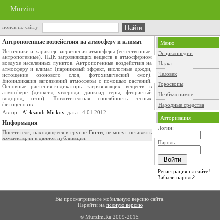
Murzim
поиск по сайту
Антропогенные воздействия на атмосферу и климат
Меню
Источники и характер загрязнения атмосферы (естественные,
Энциклопедии
антропогенные). ПДК загрязняющих веществ в атмосферном
воздухе населенных пунктов. Антропогенные воздействия на
Наука
атмосферу и климат (парниковый эффект, кислотные дожди,
Человек
истощение озонового слоя, фотохимический смог).
Биоиндикация загрязнений атмосферы с помощью растений.
Гороскопы
Основные растения-индикаторы загрязняющих веществ в
атмосфере (диоксид углерода, диоксид серы, фтористый
Необъяснимое
водород, озон). Поглотительная способность лесных
фитоценозов.
Народные средства
Автор -
Aleksandr Minkov
, дата - 4.01.2012
Авторизация
Информация
Логин:
Посетители, находящиеся в группе
Гости
, не могут оставлять
комментарии к данной публикации.
Пароль:
Регистрация на сайте!
Забыли пароль?
Вы просматриваете мобильную версию сайта.
Перейти на
полную версию
© Murzim.Ru 2009-2015.