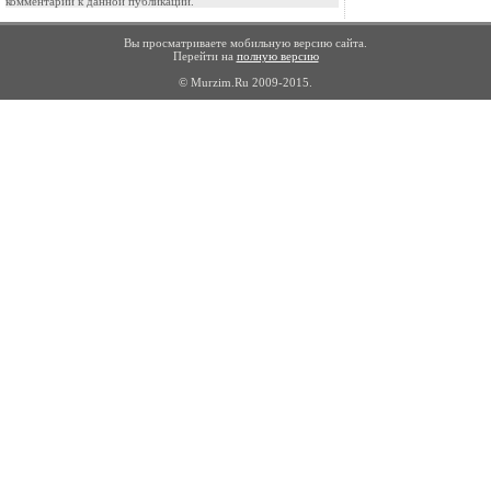
комментарии к данной публикации.
Вы просматриваете мобильную версию сайта.
Перейти на
полную версию
© Murzim.Ru 2009-2015.