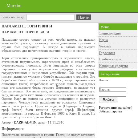
Murzim
поиск по сайту
ПАРЛАМЕНТ. ТОРИ И ВИГИ
Меню
ПАРЛАМЕНТ. ТОРИ И ВИГИ
Энциклопедии
Парламент строго следил за тем, чтобы король не издавал
Наука
каких-либо указов, поскольку за­конодательным органом в
Человек
стране был парла­мент. А вскоре в самом парламенте
образовались две политические партии: «тори» и «виги».
Гороскопы
Тори отличались приверженностью к королев­ской власти,
Необъяснимое
отстаивали нерушимость королевских прав и незыблемость
существующих порядков. Ви­ги защищали во всех спорах
Народные средства
парламент и высту­пали за различные реформы: в экономике,
государ­ственном и церковном устройстве. Обе партии при­
Авторизация
нимали активное участие в борьбе парламента с ко­ролём. Эта
борьба особенно обострилась в 1679 г., когда парламентская
Логин:
оппозиция (виги) потребовала от короля лишить наследных
прав его младшего брата герцога Йоркского, поскольку тот
Пароль:
был като­ликом. Все англичане, исповедовавшие англикан­скую
веру, ненавидели католиков и опасались их влияния на короля.
Однако Карл не пошёл на ус­тупки оппозиции и распустил
парламент. Четыре года парламент не созывался. Оппозиция
вигов бы­ла разбита. Одни её лидеры (Олджернон Сидней,
Регистрация на сайте!
граф Рассел) были казнены, другие (граф Шефтсбери)
Забыли пароль?
эмигрировали из страны. В феврале 1685 г. Карл II умер. На
престол вступил его брат — Яков II.
Автор -
DARK-ADMIN
, дата - 11.11.2010
Информация
Посетители, находящиеся в группе
Гости
, не могут оставлять