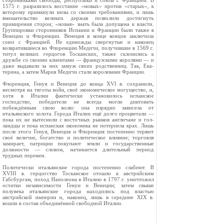
сто­ронниками свободы, республики и союза с Фран­цией. В
1575 г. разразилось восстание «новых» про­тив «старых», к
которому примкнули низы со свои­ми требованиями, и лишь
вмешательство великих держав позволило достигнуть
примирения сторон; «новая» знать была допущена к власти.
Группи­ровки сторонников Испании и Франции были так­же в
Венеции и Флоренции. Венеция в конце кон­цов заключила
союз с Францией. Не единожды свергнутые и наконец
возвратившиеся во Флоренцию Медичи, получившие в 1569 г.
титул великих герцогов Тоскан­ских, также склонились к
дружбе со своими клиен­тами — французскими королями — и
даже выда­вали за них замуж своих родственниц. Так, Ека­
терина, а затем Мария Медичи стали королевами Франции.
Флоренция, Генуя и Венеция до конца XVI в. сохранили,
несмотря на тяготы войн, своё экономи­ческое могущество, и,
хотя в Италии фактически установилось испанское
господство, победители не всегда могли диктовать
побеждённым свою волю: она изрядно зависела от
итальянского золота. Го­рода Италии ещё долго процветали —
пока их не вытеснили с восточных рынков англичане и гол­
ландцы и пока испанская экономика не потерпела крах. Лишь
после этого Генуя, Венеция и Флорен­ция постепенно теряют
своё величие, богатство и политическое влияние; торговля
замирает, патри­ции покупают земли и государственные
должности — словом, начинается длительный период
трудных перемен.
Политически итальянские города постепенно слабеют. В
XVIII в. герцогство Тосканское отошло к австрийским
Габсбургам, поход Наполеона в Ита­лию в 1797 г. уничтожил
остатки независимости Генуи и Венеции; затем свыше
полувека итальян­ские города находились под властью
австрийской империи и, наконец, лишь в середине XIX в.
вошли в состав объединённой свободной Италии.