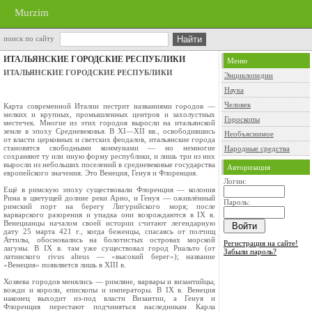
Murzim
поиск по сайту
ИТАЛЬЯНСКИЕ ГОРОДСКИЕ РЕСПУБЛИКИ
Меню
ИТАЛЬЯНСКИЕ ГОРОДСКИЕ РЕСПУБЛИКИ
Энциклопедии
Наука
Человек
Карта современной Италии пестрит названия­ми городов —
мелких и крупных, промыш­ленных центров и захолустных
Гороскопы
местечек. Многие из этих городов выросли на итальянской
земле в эпоху Средневековья. В XI—XII вв., ос­вободившись
Необъяснимое
от власти церковных и светских фе­одалов, итальянские города
становятся свободными коммунами — но немногие
Народные средства
сохраняют ту или иную форму республики, и лишь три из них
выросли из небольших поселений в средневековые государства
Авторизация
европейского значения. Это Венеция, Генуя и Фло­ренция.
Логин:
Ещё в римскую эпоху существовали Флоренция — колония
Рима в цветущей долине реки Арно, и Генуя — оживлённый
Пароль:
римский порт на берегу Ли­гурийского моря; после
варварского разорения и упадка они возрождаются в IX в.
Венецианцы на­чалом своей истории считают легендарную
дату 25 марта 421 г., когда беженцы, спасаясь от полчищ
Аттилы, обосновались на болотистых островах морской
Регистрация на сайте!
лагуны. В IX в. там уже существовал город Риальто (от
Забыли пароль?
латинского rivus alteus — «высокий берег»); название
«Венеция» появляется лишь в XIII в.
Хозяева городов менялись — римляне, варвары и византийцы,
вожди и короли, епископы и им­ператоры. В IX в. Венеция
наконец выходит из-под власти Византии, а Генуя и
Флоренция перестают подчиняться наследникам Карла