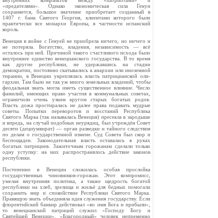
внутренних конфликтов между «пат­риотами» и
«предателями». Однако экономическая сила Генуи
сохраняется, большое значение приоб­ретает созданный в
1407 г. банк Святого Георгия, клиентами которого были
практически все монархи Европы, в частности испанский
король.
Венеция в войне с Генуей не приобрела ничего, но ничего и
не потеряла. Богатство, владения, независимость — всё
осталось при ней. Причиной такого счастливого исхода было
внутреннее единство венецианско­го государства. В то время
как другие республики, не удержавшись на стадии
демократии, постоянно скатывались к анархии или иноземной
тирании, в Венеции укреплялась власть патрицианской оли­
гархии. Там было не так уж много земельных вла­дений, чтобы
феодальная знать могла иметь су­щественное влияние. Число
фамилий, имеющих право участия в коммунальных советах,
ограничи­ли очень узким кругом старых богатых родов.
Власть дожа простиралась не далее права подавать мудрые
советы. Попытки переворотов и восстаний Республика
Святого Марка (так называлась Вене­ция) пресекла в зародыше
и впредь, на случай по­добных неурядиц, был учреждён Совет
десяти (дециумвират) — орган разведки и тайного следствия
по делам о государственной измене. Суд Совета был скор и
беспощаден. Законодательная власть оста­валась в руках
богатых патрициев. Зажиточным го­рожанам сделали только
одну уступку: на них рас­пространялось действие законов
республики.
Постепенно в Венеции сложилась особая про­слойка
государственных чиновников-горожан. Этот компромисс,
умелая внутренняя политика, а также щедрость богатой
республики на хлеб, зрелища и жильё для бедных помогали
сохранить мир и спо­койствие Республики Святого Марка.
Правящую знать объединяла идея служения государству. Если
флорентийский банкир действовал «во имя Бога и прибыли»,
то венецианский патриций служил «Господу Богу и
Святейшей Венеции». «Благород­ный» человек непременно