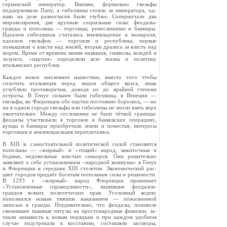
германский император. Внешне, формально гвельфы
поддержи­вали Папу, а гибеллины стояли за императора, од­
нако на деле разногласия были глубже. Соперни­чали два
мировоззрения, две крупные социальные силы: феодалы-
гранды и пополаны — торговцы, ре­месленники и банкиры.
Идеалом гибеллинов счи­тались землевладение и монархия,
идеалом гвель­фов — торговля и республика; первые
помышляли о власти над землёй, вторые дрались за власть над
морем. Время от времени меняя названия, симво­лы, вождей и
лозунги, «партии» определяли всю жизнь и политику
итальянских республик.
Каждое новое иноземное нашествие, вместо того чтобы
сплотить итальянцев перед лицом общего врага, лишь
углубляло противоречия, доводя их до крайней степени
остроты. В Генуе сильнее были ги­беллины, в Венеции —
гвельфы, во Флоренции обе партии постоянно боролись, — но
ни в одном городе гвельфы или гибеллины не могли взять верх
окон­чательно. Между сословиями не было чёткой гра­ницы:
феодалы участвовали в торговле и банков­ских операциях,
купцы и банкиры приобретали земли и поместья; интересы
торговцев и землевла­дельцев переплетались.
В XIII в. самостоятельной политической силой становятся
пополаны — «жирный» и «тощий» на­род, зажиточные и
бедные, недовольные властью сеньоров. Они решительно
заявляют о себе уста­новлением «народной коммуны» в Генуе
и Флорен­ции в середине XIII столетия. Экономический рас­
цвет городов придаёт богатым пополанам силы и решимости.
В 1293 г. «жирный» народ Флоренции принимает
«Установленные справедливости», лишившие феодалов-
грандов всяких политических прав. Уголовный кодекс
пополнился новым тяж­ким наказанием — пожизненной
записью в гранды. Неудивительно, что феодалы, поневоле
сменившие пышные титулы на простонародные фамилии, за­
таили ненависть к новым порядкам и при каждом удобном
случае подстрекали к восстанию, состав­ляли заговоры,