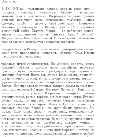
Великого.
В IX—XII вв. итальянские города, осознав свою силу и
интересы, опередив остальную Европу, рас­цветают
экономически и политически. Возрожда­ются разнообразные
ремёсла: кузнечное дело, стек­лоделие, ткачество, шитьё
одежды, резьба по де­реву, ювелирное дело. Начинается
каменное стро­ительство; в Венеции уже в IX в. строится
знаме­нитый собор Святого Марка — её небесного покро­
вителя (покровителем Генуи считался Святой Ге­оргий,
Флоренции — Иоанн Креститель). В то же время итальянские
города активно включаются в мировую торговлю.
Ресурсы Генуи и Венеции не позволяли прокор­мить население,
даже хлеб приходилось привозить издалека. Сама Италия
находилась на перекрёстке
торговых путей средневековья. По мор­ским дорогам, рекам
Северной Италии и дальше, через альпийские перевалы,
проходил путь, связывавший растущие города Ев­ропы со
сказочно богатым Востоком, откуда везли шелка, пряности,
сахар, хлопок, краски, вина, дра­гоценные камни, ковры и
зеркала — словом, всё, что так привлекало богатые сословия
Запада. Пе­репродажа восточных товаров давала купцам-пос­
редникам огромный барыш. Поэтому Венеция и Ге­нуя, а за
ними и сухопутная Флоренция, которая прежде
ограничивалась ролью торгово-ремесленного центра Италии,
делают ставку на мировую тор­говлю. Отныне итальянские
купцы осваиваются в портах Леванта, Египта, Византии, в
торговых го­родах Европы и на крупнейших ярмарках. Их
мож­но было узнать сразу — энергичных, темперамент­ных,
выгодно отличавшихся манерами и образован­ностью от своих
неотёсанных клиентов-феодалов. Враги и конкуренты, однако,
знали итальянцев и как расчётливых дельцов, умных и
коварных по­литиков, тонких дипломатов, дерзких и беспощад­
ных завоевателей, храбрых и искусных моряков и отчаянных
пиратов, удивительно сочетавших отменный цинизм с крайней