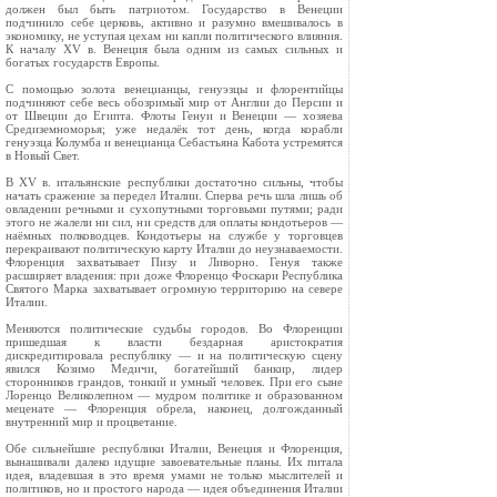
должен был быть пат­риотом. Государство в Венеции
подчинило себе цер­ковь, активно и разумно вмешивалось в
экономику, не уступая цехам ни капли политического влияния.
К началу XV в. Венеция была одним из самых силь­ных и
богатых государств Европы.
С помощью золота венецианцы, генуэзцы и фло­рентийцы
подчиняют себе весь обозримый мир от Англии до Персии и
от Швеции до Египта. Флоты Генуи и Венеции — хозяева
Средиземноморья; уже недалёк тот день, когда корабли
генуэзца Колумба и венецианца Себастьяна Кабота устремятся
в Но­вый Свет.
В XV в. итальянские республики достаточно сильны, чтобы
начать сражение за передел Италии. Сперва речь шла лишь об
овладении речными и су­хопутными торговыми путями; ради
этого не жа­лели ни сил, ни средств для оплаты кондотьеров —
наёмных полководцев. Кондотьеры на службе у тор­говцев
перекраивают политическую карту Италии до неузнаваемости.
Флоренция захватывает Пизу и Ливорно. Генуя также
расширяет владения: при до­же Флоренцо Фоскари Республика
Святого Марка захватывает огромную территорию на севере
Ита­лии.
Меняются политические судьбы городов. Во Флоренции
пришедшая к власти бездарная арис­тократия
дискредитировала республику — и на по­литическую сцену
явился Козимо Медичи, богатейший банкир, лидер
сторонников грандов, тонкий и умный человек. При его сыне
Лоренцо Великолеп­ном — мудром политике и образованном
меценате — Флоренция обрела, наконец, долгожданный
внутренний мир и процветание.
Обе сильнейшие республики Италии, Венеция и Флоренция,
вынашивали далеко идущие завоева­тельные планы. Их питала
идея, владевшая в это время умами не только мыслителей и
политиков, но и простого народа — идея объединения Италии