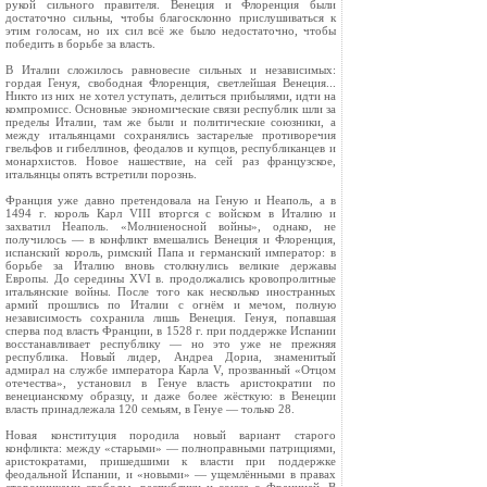
рукой сильного правителя. Венеция и Флоренция были
достаточно сильны, чтобы благосклонно при­слушиваться к
этим голосам, но их сил всё же было недостаточно, чтобы
победить в борьбе за власть.
В Италии сложилось равновесие сильных и не­зависимых:
гордая Генуя, свободная Флоренция, светлейшая Венеция...
Никто из них не хотел ус­тупать, делиться прибылями, идти на
компромисс. Основные экономические связи республик шли за
пределы Италии, там же были и политические со­юзники, а
между итальянцами сохранялись заста­релые противоречия
гвельфов и гибеллинов, фео­далов и купцов, республиканцев и
монархистов. Новое нашествие, на сей раз французское,
итальян­цы опять встретили порознь.
Франция уже давно претендовала на Геную и Неаполь, а в
1494 г. король Карл VIII вторгся с войском в Италию и
захватил Неаполь. «Молние­носной войны», однако, не
получилось — в конф­ликт вмешались Венеция и Флоренция,
испанский король, римский Папа и германский император: в
борьбе за Италию вновь столкнулись великие дер­жавы
Европы. До середины XVI в. продолжались кровопролитные
итальянские войны. После того как несколько иностранных
армий прошлись по Италии с огнём и мечом, полную
независимость со­хранила лишь Венеция. Генуя, попавшая
сперва под власть Франции, в 1528 г. при поддержке Ис­пании
восстанавливает республику — но это уже не прежняя
республика. Новый лидер, Андреа Дориа, знаменитый
адмирал на службе императора Кар­ла V, прозванный «Отцом
отечества», установил в Генуе власть аристократии по
венецианскому об­разцу, и даже более жёсткую: в Венеции
власть принадлежала 120 семьям, в Генуе — только 28.
Новая конституция породила новый вариант старого
конфликта: между «старыми» — полно­правными патрициями,
аристократами, пришед­шими к власти при поддержке
феодальной Испа­нии, и «новыми» — ущемлёнными в правах