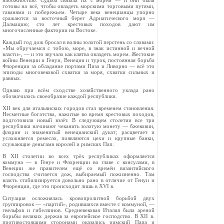
набожностью. Судьба связала их с морем — и они были
готовы на всё, чтобы овладеть морскими торговыми путями,
га­ванями и побережьем. Четыре века венецианцы упорно
сражаются за восточный берег Адриатичес­кого моря —
Далмацию; сто лет крестовых походов дают им
многочисленные фактории на Востоке.
Каждый год дож бросал в волны золотой перс­тень со словами:
«Мы обручаемся с тобою, море, в знак истинной и вечной
власти», — и это звучало как клятва овладеть морем. Жестокие
войны Ве­неции и Генуи, Венеции и турок, постоянная борьба
Флоренции за обладание портами Пиза и Ливорно — всё это
эпизоды многовековой схватки за моря, схватки сильных и
равных.
Однако при всём сходстве хозяйственного укла­да рано
обозначилось своеобразие каждой респуб­лики.
XII век для итальянских городов стал временем становления.
Несметные богатства, нажитые во время крестовых походов,
подготовили новый взлёт. В следующем столетии все три
республики начинают чеканить золотую монету — бжековин,
флорин и знаменитый венецианский дукат; расцве­тает и
усложняется ремесло, появляются цехи и крупные банки,
ссужающие деньгами королей и римских Пап.
В XII столетии во всех трёх республиках оформ­ляется
коммуна — в Генуе и Флоренции во главе с консулами, в
Венеции же правителем ещё со времён византийского
господства считается дож, выбирае­мый пожизненно. Там
власть стабилизируется до­вольно рано в отличие от Генуи и
Флоренции, где это происходит лишь в XVI в.
Ситуация осложнялась кровопролитной борьбой двух
группировок — «партий», родившихся вместе с коммуной, —
гвельфов и гибеллинов. Средневековая Италия была ареной
борьбы великих держав за европейское господство. В XII в.
противостоящими сторонами оказались римский Папа и