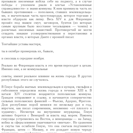
призывали иноземные войска себе на подмогу, а в случае
победы с упоением рвали в клочья «Установленные
справедливости» и знамя коммуны. К ним примкнула часть их
бывших про­тивников — пополанов, ставших землевладельца­
ми, и значительная часть простонародья, которое торгаши у
власти обдирали как липку. Весь XIV в. для Флоренции
прошёл под знаком смут, заговоров, бунтов (из которых
самым крупным было восстание чесальщиков — чомпи) и
различных иноземных на­шествий. Противоречий не могли
сгладить никакие усовершенствования и перестановки в
органах власти, о которых Данте с иронией писал:
Тончайшие уставы мастеря,
ты в октябре примеришь их, бывало,
и сносишь к середине ноября.
Реально во Флоренции власть в это время пере­ходит к цехам.
Именно они, а не коммунальные
советы, имеют реальное влияние на жизнь города. В других
республиках этого не случилось.
В Генуе борьба знатных землевладельцев и куп­цов, гвельфов и
гибеллинов определяла жизнь го­рода в течение XIII в. В
начале XIV столетия воца­ряется пополанская коммуна.
Грандов отправляют в ссылку, и начинается соперничество
сильных пополанских фамилий — Фьески, Адорио, Фрегозо.
Дож республики порой менялся по нескольку раз в год,
впрочем, как писал современник, неизменно «от плохого к
худшему». Несмотря на внутренние неурядицы, Генуя
активно борется с Венецией за власть над морем. Наконец
генуэзцы устремились на Восток, а венецианцы — на Запад;
война за сфе­ры влияния оканчивается «вничью». Но сражения
и смуты так ослабили Геную, что она сначала под­чиняется
Франции, затем — Милану, и это рождает новую череду