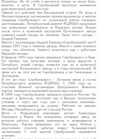
Петербург. Но об учебе в институте теперь не могло быть,
конечно, и речи. И Серебровский вплотную занимается
революционной деятельностью.
Сферой его действий был Васильевский остров. Но когда в
Василеостровскую организацию проник провокатор и многие
товарищи Серебровского по подпольной работе оказались
арестованными. Петербургский комитет РСДРП(б) предложил
ему немедленно перебраться за Нарвскую заставу. Вскоре
после этого в кузнечной мастерской Путиловского завода
появился новый слесарь по штампам. Звали этого слесаря –
Андрей Глазунов.
Вместе с путиловцами Андрей Глазунов (Серебровский) шел 9
января 1905 года к Зимнему дворцу. Вместе с ними поклялся
тогда, что обитатели Зимнего встретятся еще с рабочими
Нарвской заставы...
В феврале 1905 года партия направила Серебровского в Баку.
Он пробыл там несколько месяцев, а когда вернулся в
Петербург, новый слесарь появился уже не в кузнечной
мастерской Путиловского завода, а в старо-механической. И
звали его на этот раз не Серебровским и не Глазуновым, а
Логиновым.
В эту же пору Серебровского – Логинова ввели в состав
Петербургского комитета РСДРП(б). С 1906 года он –
участник Военной организации Центрального Комитета
партии, занимается перевозкой оружия через границу.
В 1908 году Серебровскому пришлось покинуть Россию. Он
уезжает в Брюссель, поступает там в Высшее техническое
училище и через три года уже с дипломом инженера-
механика возвращается на родину. Работает на заводах
Москвы, Петербурга и других городов России.
Весть о Февральской революции застает Александра
Павловича в Ревеле. Он немедленно оставляет завод, на
котором работал старшим инженером, и возвращается в
Петроград. Партия направляет его на завод Нобеля с
поручением сплотить рабочих вокруг большевистской
организации. С этой задачей Серебровский справляется
успешно.