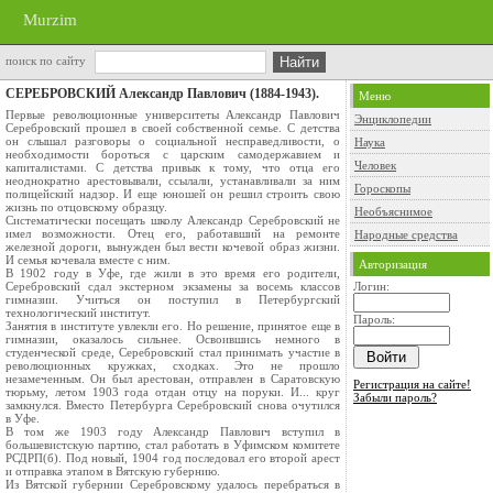
Murzim
поиск по сайту
СЕРЕБРОВСКИЙ Александр Павлович (1884-1943).
Меню
Первые революционные университеты Александр Павлович
Энциклопедии
Серебровский прошел в своей собственной семье. С детства
он слышал разговоры о социальной несправедливости, о
Наука
необходимости бороться с царским самодержавием и
Человек
капиталистами. С детства привык к тому, что отца его
неоднократно арестовывали, ссылали, устанавливали за ним
Гороскопы
полицейский надзор. И еще юношей он решил строить свою
жизнь по отцовскому образцу.
Необъяснимое
Систематически посещать школу Александр Серебровский не
имел возможности. Отец его, работавший на ремонте
Народные средства
железной дороги, вынужден был вести кочевой образ жизни.
И семья кочевала вместе с ним.
Авторизация
В 1902 году в Уфе, где жили в это время его родители,
Серебровский сдал экстерном экзамены за восемь классов
Логин:
гимназии. Учиться он поступил в Петербургский
технологический институт.
Пароль:
Занятия в институте увлекли его. Но решение, принятое еще в
гимназии, оказалось сильнее. Освоившись немного в
студенческой среде, Серебровский стал принимать участие в
революционных кружках, сходках. Это не прошло
незамеченным. Он был арестован, отправлен в Саратовскую
Регистрация на сайте!
тюрьму, летом 1903 года отдан отцу на поруки. И... круг
Забыли пароль?
замкнулся. Вместо Петербурга Серебровский снова очутился
в Уфе.
В том же 1903 году Александр Павлович вступил в
большевистскую партию, стал работать в Уфимском комитете
РСДРП(б). Под новый, 1904 год последовал его второй арест
и отправка этапом в Вятскую губернию.
Из Вятской губернии Серебровскому удалось перебраться в