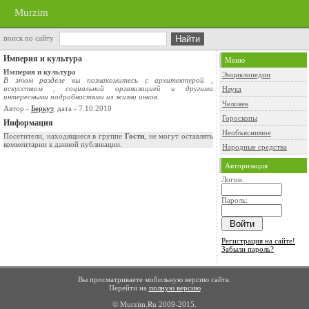
Murzim
поиск по сайту
Империя и культура
Меню
Империя и культура
Энциклопедии
В этом разделе вы познакомитесь с архитектурой ,
искусством , социальной организацией и другими
Наука
интересными подробностями из жизни инков.
Человек
Автор -
Беркут
, дата - 7.10.2010
Гороскопы
Информация
Необъяснимое
Посетители, находящиеся в группе
Гости
, не могут оставлять
комментарии к данной публикации.
Народные средства
Авторизация
Логин:
Пароль:
Регистрация на сайте!
Забыли пароль?
Вы просматриваете мобильную версию сайта.
Перейти на
полную версию
© Murzim.Ru 2009-2015.