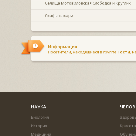
Селища Мотовиловская Слободка и Круглик
Скифы-пахари
Информация
Посетители, находящиеся в группе
Гости
, 
НАУКА
ЧЕЛОВ
Биология
Здоров
История
Красота
Медицина
Обучен