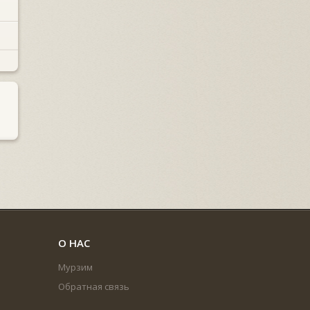
О НАС
Мурзим
Обратная связь