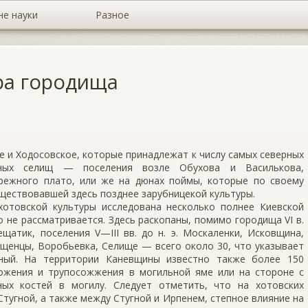
не науки
Разное
ра городища
 и Ходосовское, которые принадлежат к числу самых северных
нных селищ — поселения возле Обухова и Василькова,
режного плато, или же на дюнах поймы, которые по своему
ествовавшей здесь позднее зарубницекой культуры.
 хотовской культуры исследована несколько полнее Киевской
о не рассматривается. Здесь раскопаны, помимо городища VI в.
щатик, поселения V—III вв. до н. э. Москаленки, Исковщина,
ищенцы, Воробьевка, Селище — всего около 30, что указывает
нный. На территории Каневщины известно также более 150
ожения и трупосожжения в могильной яме или на стороне с
ых костей в могилу. Следует отметить, что на хотовских
тугной, а также между Стугной и Ирпенем, степное влияние на