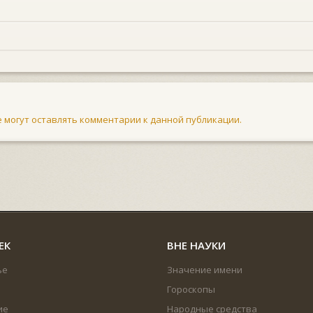
не могут оставлять комментарии к данной публикации.
ЕК
ВНЕ НАУКИ
ье
Значение имени
Гороскопы
ие
Народные средства