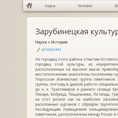
Наука
Человек
В
Зарубинецкая культу
Наука
»
История
JATUSIA1992
Из городищ этого района отметим Хотовское
городищ этой культуры, из неукрепле
расположенные на высоких мысах правобе
местоположению аналогичны поселениям сущ
Поросская (Каневская) группа памятников
группы, поэтому в данной работе специальн
до н. э. Трахтемиров и раннего селища Кре
Пекари, Бобрица, Пищальники, Потапцы, Гр
на этот регион как на наиболее заселе
раскопанных курганов с обрядом трупопол
последующим помещением кальцинированн
памятниках, расположенных между Росью и С