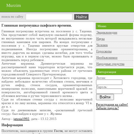
Murzim
поиск по сайту
Глиняная погремушка скифского времени.
Меню
Глиняная погремушка встречена на поселении у с. Таценки.
Энциклопедии
Она представляет собой выпуклую овальной формы поделку,
во внутреннюю полую часть которой вкладывались несколько
Наука
глиняных камешков или шариков. На концах погремушки с
Человек
поселения у с. Таценки имеются круглые отверстия для
подвешивания. Иногда погремушки орнаментированы, а
Гороскопы
вместо дырочек на концах сделаны желобки, для того чтобы
игрушку, как и в первом случае, можно было привязывать и
Необъяснимое
подвешивать перед ребенком .
Античная керамика. Древнегреческая керамика на
Народные средства
рассматриваемой нами территории встречается редко, что
можно объяснить удаленностью этого района от греческих
Авторизация
городовколоний Северного Причерноморья.
Античная керамика происходит с Хотовского городища, где
Логин:
найдено небольшое количество обломков стенок, венчиков и
ручек амфор, стенок сосудов, орнаментированных
Пароль:
неширокими полосами, нанесенными коричневой краской по
поверхности, ангобированной глиной кремового цвета и
обломков венчика и ручки чернолакового килика .
Судя по обломкам стенки сосуда с полосами коричневой
краски и по лаку килика, керамика эта относится к концу VI в.
Регистрация на сайте!
до н. э.
Забыли пароль?
Судя по дневниковым записям, «раскопанный греческий
сосуд» был найден в кургане у с. Жуляны
Автор -
jatusia1992
, дата - 13.12.2015
Информация
Посетители, находящиеся в группе
Гости
, не могут оставлять