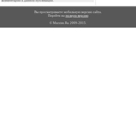
комментарии к данной публикации.
Вы просматриваете мобильную версию сайта.
Перейти на
полную версию
© Murzim.Ru 2009-2015.