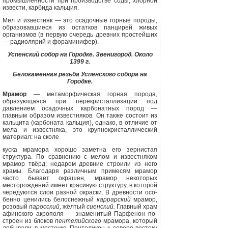
промышленности при произ­водстве соды, хлорной
извести, карби­да кальция.
Мел и известняк — это осадочные горные породы,
образовавшиеся из остатков панцирей живых
организмов (в первую очередь древних простей­ших
— радиолярий и фораминифер).
Успенский собор на Городке. Звенигород. Около
1399 г.
Белокаменная резьба Успенского собора на
Городке.
Мрамор
— метаморфическая горная порода,
образующаяся при перекри­сталлизации под
давлением осадочных карбонатных пород —
главным образом известняков. Он также состоит из
каль­цита (карбоната кальция), однако, в от­личие от
мела и известняка, это круп­нокристаллический
материал: на сколе
куска мрамора хорошо заметна его зернистая
структура. По сравнению с мелом и известняком
мрамор твёрд: не­даром древние строили из него
храмы. Благодаря различным примесям мрамор
часто бывает окрашен, мрамор некоторых
месторождений имеет краси­вую структуру, в которой
чередуются слои разной окраски. В древности осо­
бенно ценились белоснежный
каррар­ский
мрамор,
розовый
паросский,
жёл­тый
сиенский.
Главный храм
афинского акрополя — знаменитый Парфенон по­
строен из блоков
пентелийского
мрамо­ра, который