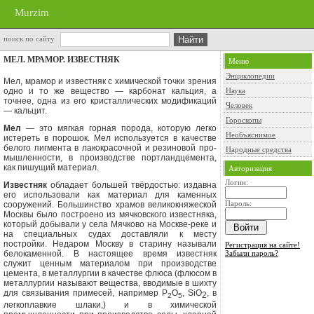
Murzim
поиск по сайту
МЕЛ. МРАМОР. ИЗВЕСТНЯК
Меню
Энциклопедии
Мел, мрамор и известняк с химической точки зрения
одно и то же вещество — карбонат кальция, а
Наука
точнее, одна из его кристаллических модификаций
Человек
— кальцит.
Гороскопы
Мел
— это мягкая горная порода, ко­торую легко
Необъяснимое
истереть в порошок. Мел используется в качестве
белого пигмен­та в лакокрасочной и резиновой про­
Народные средства
мышленности, в производстве порт­ландцемента,
как пишущий материал.
Авторизация
Логин:
Известняк
обладает большей твёрдо­стью: издавна
его использовали как материал для каменных
Пароль:
сооружений. Большинство храмов великокняже­ской
Москвы было построено из мячковского известняка,
который добыва­ли у села Мячково на Москве-реке и
на специальных судах доставляли к месту
постройки. Недаром Москву в старину называли
Регистрация на сайте!
белокаменной. В настоящее время известняк
Забыли пароль?
служит ценным материалом при производст­ве
цемента, в металлургии в качестве флюса (флюсом в
металлургии называ­ют вещества, вводимые в шихту
для связывания примесей, например Р
О
,
SiO
, в
2
2
5
легкоплавкие шлаки,) и в хими­ческой