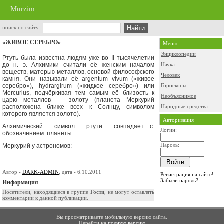
Murzim
поиск по сайту
«ЖИВОЕ СЕРЕБРО»
Меню
Энциклопедии
Ртуть была известна людям уже во
II
тысячелетии
до н. э. Алхимики счи­тали её женским началом
Наука
веществ, матерью металлов, основой философ­ского
Человек
камня. Они называли её
argentum vivum
(«живое
серебро»),
hydrargirum
(«жидкое серебро») или
Гороскопы
Mercurius,
подчёркивая тем самым её близость к
Необъяснимое
царю металлов — золоту (планета Меркурий
расположена бли­же всех к Солнцу, символом
Народные средства
которого является золото).
Авторизация
Алхимический
символ
ртути
совпадает с
Логин:
обозначением
планеты
Пароль:
Меркурий у астрономов:
Автор -
DARK-ADMIN
, дата - 6.10.2011
Регистрация на сайте!
Забыли пароль?
Информация
Посетители, находящиеся в группе
Гости
, не могут оставлять
комментарии к данной публикации.
Вы просматриваете мобильную версию сайта.
Перейти на
полную версию