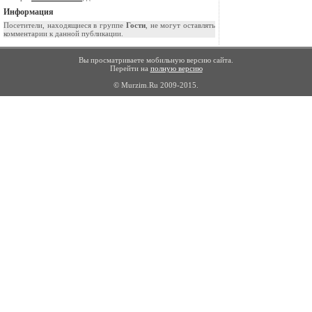
Информация
Посетители, находящиеся в группе
Гости
, не могут оставлять
комментарии к данной публикации.
Вы просматриваете мобильную версию сайта.
Перейти на
полную версию
© Murzim.Ru 2009-2015.