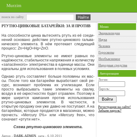
Murzim
поиск по сайту
РТУТНО-ЦИНКОВЫЕ БАТАРЕЙКИ: ЗА И ПРОТИВ
Меню
Энциклопедии
На способности цинка вытеснять ртуть из её соеди­
нений основано действие ртутно-цинкового гальва­
Наука
нического элемента. В нём протекает следующий
Человек
про­цесс:
Zn+HgO=Hg
+
ZnO.
Гороскопы
Ртутно-цинковые элементы не имеют равных по
Необъяснимое
надёжности, стабильности напряжения и количеству
«запасённого» электричества в единице массы. Они
Народные средства
идеальны для использования в полевых условиях.
Авторизация
Однако ртуть составляет больше половины их мас­
Логин:
сы. После того как батарейки выработают свой ре­
сурс, возникает проблема их утилизации. Если
Пароль:
просто выбрасывать такие элементы на свалку,
воздух в её окрестностях будет отравлен. Поэтому в
мире ширит­ся кампания против использования
ртутно-цинковых элементов. В частности, в
открытую продажу они уже давно не поступают. А на
Регистрация на сайте!
батарейках, которые про­даются в магазинах, можно
Забыли пароль?
прочесть:
«Mercury
0%» или
«Mercury free»,
что
означает «ртути нет».
Схема ртутно-цинкового элемента.
Автор -
DARK-ADMIN
, дата - 6.10.2011