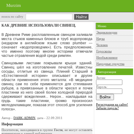
Murzim
поиск по сайту
КАК ДРЕВНИЕ ИСПОЛЬЗОВАЛИ СВИНЕЦ.
Меню
Энциклопедии
В Древнем Риме расплавленным свинцом заливали
места стыков каменных блоков и труб водопровода
Наука
(недаром в английском языке слово
plumber
—
Человек
означает «водопроводчик»). Есть предположение,
что именно поэтому мно­гие историки отмечали
Гороскопы
частые отравления водой среди римлян.
Необъяснимое
Свинцовыми листами покрывали крыши зданий.
Народные средства
Свинец шёл на изго­товление печатей. Известны
сосуды, отлитые из свинца. Плиний Старший в
Авторизация
«Естественной истории» описывает и другие
Логин:
области применения это­го металла: «В медицине
свинец сам по себе применяется для стягивания
Пароль:
рубцов, а привязанные в области чресел и почек
пластинки из него сво­ей более холодной природой
сдерживают вожделения... Нерон... накла­дывая на
грудь такие пластинки, громко произносил
Регистрация на сайте!
мелодекламации, по­казав этот способ для усиления
Забыли пароль?
голоса».
Автор -
DARK-ADMIN
, дата - 22.09.2011
Информация
Посетители, находящиеся в группе
Гости
, не могут оставлять
комментарии к данной публикации.