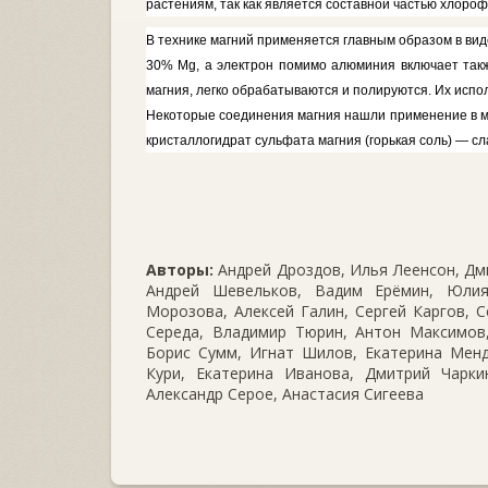
растениям, так как яв­ляется составной частью хлоро
В технике магний применяется главным образом в вид
30%
Mg,
а электрон помимо алюминия вклю­чает так
магния, легко обрабаты­ваются и полируются. Их исп
Некоторые соединения магния на­шли применение в м
кристаллогид­рат сульфата магния (горькая соль) — с
Авторы:
Андрей Дроздов, Илья Леенсон, Дми
Андрей Шевельков, Вадим Ерёмин, Юлия
Морозова, Алексей Галин, Сергей Каргов, С
Середа, Владимир Тюрин, Антон Максимов,
Борис Сумм, Игнат Шилов, Екатерина Менд
Кури, Екатерина Иванова, Дмитрий Чаркин
Александр Серое, Анастасия Сигеева