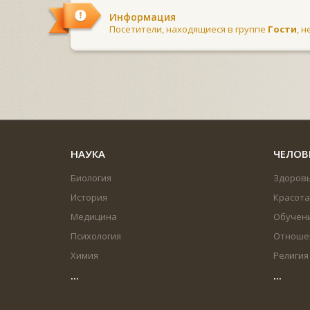
Информация
Посетители, находящиеся в группе
Гости
, 
НАУКА
ЧЕЛОВ
Биология
Здоров
История
Красота
Медицина
Обучен
Психология
Отноше
Химия
Религия
...
...