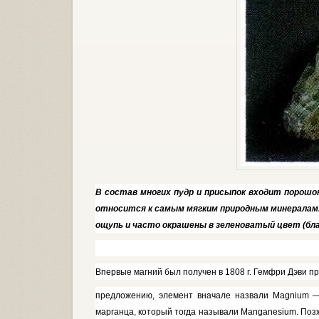
В состав многих пудр и присыпок входит порош
относится к самым мягким природным минералам. 
ощупь и часто окрашены в зеленоватый цвет (бла
Впервые магний был получен в 1808 г. Гемфри Дэви пр
предложению, элемент вначале назва­ли
Magnium
—
марганца, который тог­да называли
Manganesium.
Позж