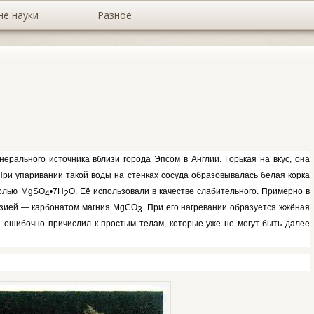
не науки
Разное
ерального источни­ка вблизи города Эпсом в Англии. Горькая на вкус, она
 При упаривании такой воды на стен­ках сосуда образовывалась белая кор­ка
солью
MgSO
•7Н
О. Её использовали в качестве слабитель­ного. Примерно в
4
2
ези­ей — карбонатом магния
MgCO
.
При его нагревании образуется жжёная
3
е ошибочно причислил к простым телам, которые уже не могут быть далее