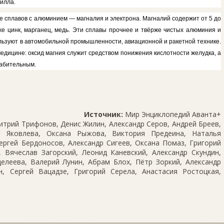
филла.
е сплавов с алюминием — магналия и электрона. Магналий содержит от 5 до
же цинк, марганец, медь. Эти сплавы прочнее и твёрже
чистых
алюминия и
ользуют в автомобильной промышленности, авиационной и ракетной технике.
едицине: оксид магния служит средством понижения кислотности желудка, а
лабительным.
Источник:
Мир Энциклопедий Аванта+
трий Трифонов, Денис Жилин, Александр Серов, Андрей Бреев,
 Яковлева, Оксана Рыжова, Виктория Предеина, Наталья
ергей Бердоносов, Александр Сигеев, Оксана Помаз, Григорий
 Вячеслав Загорский, Леонид Каневский, Александр Скундин,
елеева, Валерий Лунин, Абрам Блох, Пётр Зоркий, Александр
, Сергей Вацадзе, Григорий Серела, Анастасия Ростоцкая,