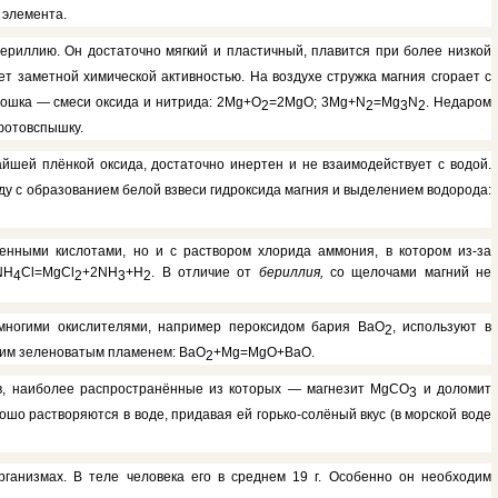
 элемента.
риллию. Он достаточно мягкий и пластичный, плавится при более низкой
ает заметной химической актив­ностью. На воздухе стружка магния сгорает с
ошка — сме­си оксида и нитрида:
2Mg
+О
=
2MgO; 3Mg+N
=
Mg
N
.
Недаром
2
2
3
2
фотовспышку.
йшей плёнкой оксида, достаточно инертен и не вза­имодействует с водой.
ду с образованием белой взвеси гидроксида магния и выделением во­дорода:
енными кислота­ми, но и с раствором хлорида аммо­ния, в котором из-за
NH
Cl
=
MgCl
+
2NH
+
H
.
В отличие от
бериллия,
со щелочами маг­ний не
4
2
3
2
многими окисли­телями, например пероксидом бария ВаО
, используют в
2
­ким зеленоватым пламенем: ВаО
+
Mg=MgO+BaO.
2
, наиболее рас­пространённые из которых — магне­зит
MgCO
и доломит
3
ошо растворяются в воде, прида­вая ей горько-солёный вкус (в мор­ской воде
ганизмах. В теле че­ловека его в среднем 19 г. Особенно он необходим