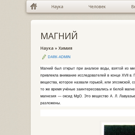
Наука
Человек
В
МАГНИЙ
Наука
»
Химия
DARK-ADMIN
Магний был открыт при анализе во­ды, взятой из мин
привлекла внима­ние исследователей в конце
XVII
в.
вещества, которое назвали горькой, или эпсомской, 
то же время учёные заинтересовались и белой магн
магнезия — оксид
MgO.
Это вещество А. Л. Лавуазь
разложены.