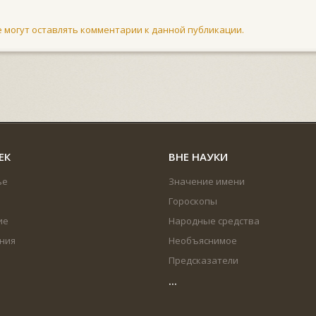
не могут оставлять комментарии к данной публикации.
ЕК
ВНЕ НАУКИ
ье
Значение имени
Гороскопы
ие
Народные средства
ния
Необъяснимое
Предсказатели
...