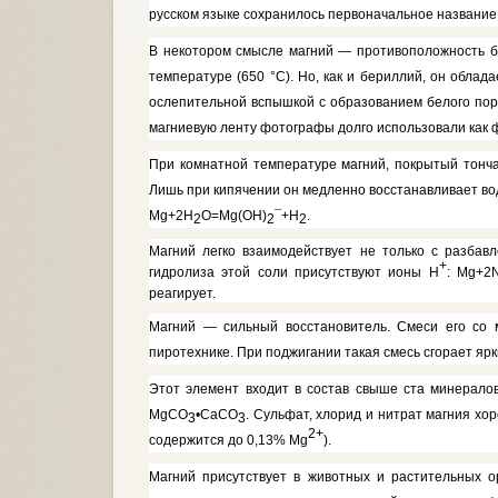
русском языке сохранилось первона­чальное название
В некотором смысле магний — противоположность бе
темпера­туре (650 °С). Но, как и бериллий, он облад
ослепительной вспышкой с образованием белого пор
магниевую ленту фотографы долго использовали как 
При комнатной температуре маг­ний, покрытый тонча
Лишь при кипя­чении он медленно восстанавливает во
Mg
+2Н
О=
Mg(
OH)
¯
+Н
.
2
2
2
Магний легко взаимодействует не только с разбавл
+
гидролиза этой
соли присутствуют ионы Н
:
Mg
+
2
реагирует.
Магний — сильный восстанови­тель. Смеси его со 
пиротехнике. При поджигании такая смесь сгорает яр
Этот элемент входит в состав свыше ста минералов
MgCO
•СаСО
. Сульфат, хлорид и нитрат магния хор
3
3
2+
содержится до 0,13%
Mg
).
Магний присутствует в животных и растительных ор