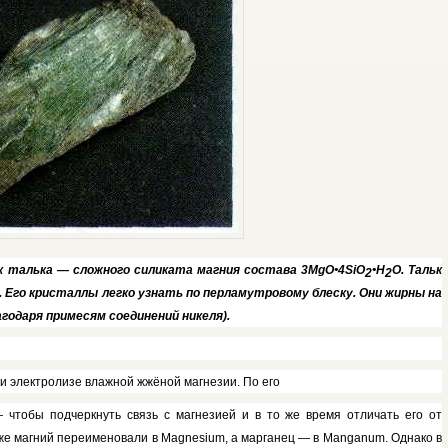
ок талька — сложного силиката магния состава
3MgO
•
4SiO
•Н
О. Тальк
2
2
Его кристаллы легко узнать по перламутровому блеску. Они жирны на
годаря примесям соединений никеля).
и электроли­зе влажной жжёной магнезии. По его
 чтобы подчеркнуть связь с магнезией и в то же время от­личать его от
е маг­ний переименовали в
Magnesium,
а марганец — в
Manganum.
Однако в