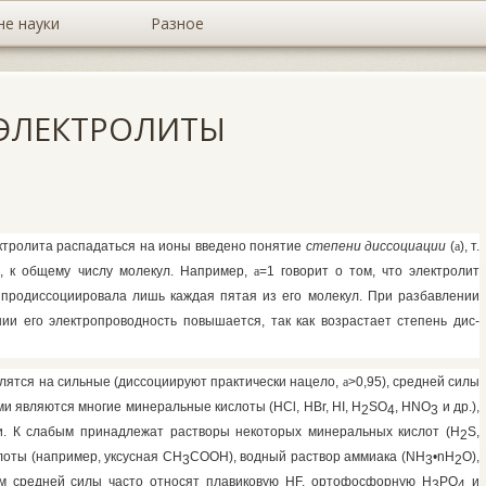
не науки
Разное
 ЭЛЕКТРОЛИТЫ
ктролита распадаться на ионы введено понятие
степени диссоциации
(
a
),
т.
, к общему числу молекул. Например,
a
=1 говорит о том, что электролит
о продиссоциировала лишь каждая пятая из его молекул. При разбавлении
ии его электропроводность повышается, так как возрастает степень дис­
лятся на сильные (диссоциируют практически нацело,
a
>0,95), сред­ней силы
ами являются многие минеральные кислоты
(HCl, HBr, HI, H
SO
, HNO
и др.),
2
4
3
и. К
слабым
принадлежат растворы некоторых мине­ральных кислот
(H
S,
2
слоты (например, уксусная СН
СООН), водный раствор аммиака
(NH
•
n
Н
О),
3
3
2
ам средней силы часто относят плавиковую
HF,
ортофосфорную Н
РО
и
3
4