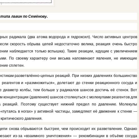
 типа лавин по Семёнову.
дных радикала (два атома водорода и гидроксил). Число активных центров
если скорость обрыва цепей недоста­точно велика, реакция очень быстро
нии наблюдается только вспышка). Такие реакции, иду­щие с увеличением
ными. По своему характеру они весь­ма напоминают явления, не имеющие
нение сплетен.
стикам разветвлённо-цепных реакций. При низ­ких давлениях большинство
и реагентов и «размно­житься», долетают до стенки реакци­онного сосуда и
диа­метр колбы, тем больше у радикалов шансов достичь её стенок. Вот
 концентрации (давле­ния) шансов столкнуться с молекула­ми реагентов для
а реакций. Поэтому существует ниж­ний предел по давлению. Молекулы
«путаясь в ногах» у активной частицы, замедляют её дви­жение к стенке —
у критического давления.
 цепи снова обрыва­ются быстрее, чем происходит их разветвление. Однако
­чезают из-за «взаимного уничтоже­ния» — рекомбинации в объёме сосуда