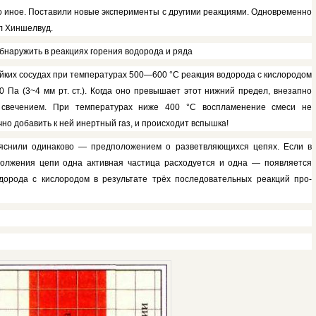
то иное. Поставили новые эксперименты с другими реакциями. Одновременно
л Хиншелвуд.
обнаружить в реакциях горения водорода и ряда
тойких сосудах при температурах 500—600
°С
реакция во­дорода с кислородом
 Па (3~4 мм рт. ст.). Когда оно превышает этот нижний предел, вне­запно
 свечением. При температурах ниже 400
°С
воспламе­нение смеси не
но добавить к ней инертный газ, и про­исходит вспышка!
яснили одинаково — предположением о разветвляющихся цепях. Если в
должения цепи одна активная частица расходу­ется и одна — появляется
одорода с кислородом в результате трёх последовательных реакций про­