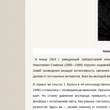
Нико
В конце 1924 г. заведующий лабо­раторией элек
Николаевич Семё­нов (1896—1986) поручил недавней 
ловий проведения реакции интенсив­ность свечения
далека от его научных интересов. Знал бы молодой фи
В первых же опытах 3. Вальта и её непосредственны
1996) столкнулись с неожиданным явлением. Оказалос
идёт. Но стоило давлению кислоро­да превысить н
фосфора с испуска­нием света. Как раньше считалось
реагентов. Здесь же — резкий переход от полного 