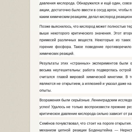
давления кисло­рода. Обнаружился и ещё один, совсем
акции, достаточно было ввести в сосуд аргон, чтобы 
каким химическим реакциям, делал кислород реакционн
Позже выяснилось, что кислород может полностью тер
выше неко­торого критического значения. Этот вто
примесей различных веществ. Некоторые из таких
горение фосфора. Такое поведение противоречило
химиче­ских реакций.
Результаты этих «странных» экс­периментов были 
весьма неуте­шительны: работа подверглась остро
считался главой мировой химиче­ской кинетики. В
являются не откры­тием, а иллюзией и указал даже на
опыты.
Возражения были серьёзные. Ле­нинградским исследов
успех! Удалось не только воспроизвести прежние ре
критическое давление кислорода сильно зависит от ра
Семёнов почувствовал, что стоит на пороге открытия
механизм цепной реакции Боденштейна — Нернста