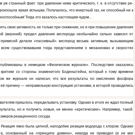
 уж странный факт: при давлении ни­же критического, т. е. в отсутствие ре­
произошла яркая вспыш­ка. Получалось, что инертный газ, не способный ни к
оспособным! Тогда это казалось на­стоящим чудом...
ять свою актив­ность не только при снижении, но и при повышении давления
рой (верхний) предел давления кислорода необычайно сильно зави­сел от
 примесей делали «пассивный» кислород весьма актив­ным, вызывающим
 всем существовавшим тогда представлени­ям о механизмах и скоростях
опубликованы в немецком «Физическом журнале». Последствия оказались
й критике со стороны знаменитого Боденштейна, который к тому времени
 том же журнале он написал, что все результаты по окис­лению фосфора
 её причину — неправильную конструк­цию установки, в которой проводи­лись
ателям при­шлось переделывать установку. Одна­ко в итоге их ждал полный
зультаты, но и получить новые, не менее «еретические». На­пример,
такой
:
зме­ров реакционного сосуда.
. Реакция явно была цепной, наподобие реакции во­дорода с хлором. Однако
, основанный на «принци­пе домино», никогда не приводил (и не мог