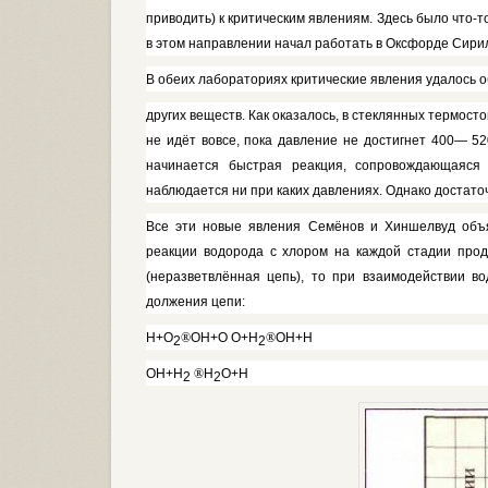
приводить) к критическим явлениям. Здесь было что-
в этом направлении начал работать в Оксфорде Сири
В обеих лабораториях критиче­ские явления удалось 
других веществ. Как оказалось, в стек­лянных термос
не идёт вовсе, пока давление не достигнет 400— 520
начинается быстрая реакция, сопровождающаяся
наблюдается ни при каких давлениях. Однако достаточ
Все эти новые явления Семёнов и Хиншелвуд объ
реакции водорода с хло­ром на каждой стадии про
(неразветвлённая цепь), то при взаимодействии в
должения цепи:
H
+
O
®
OH
+
O O
+
H
®
OH
+
H
2
2
OH
+
H
®
H
O
+
H
2
2