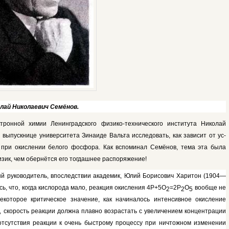
лай Николаевич Семёнов.
тронной химии Ле­нинградского физико-технического института Николай
выпускнице университета Зинаиде Вальта исследовать, как зависит от ус­
 при окислении бело­го фосфора. Как вспоминал Семёнов, тема эта была
зик, чем обернётся его тогдашнее распо­ряжение!
й руководитель, впо­следствии академик, Юлий Борисович Харитон (1904—
ь, что, когда кислорода мало, реакция окисления 4Р+5О
=2Р
О
вообще не
2
2
5
екоторое критическое значение, как начиналось интенсив­ное окисление
, скорость реакции должна плавно воз­растать с увеличением концентрации
отсутствия реакции к очень быстрому процессу при ни­чтожном изменении