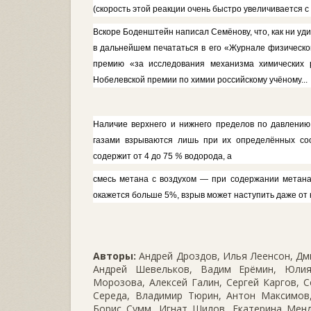
(скорость этой реакции очень быстро увеличивается с
Вскоре Боденштейн написал Се­мёнову, что, как ни уд
в даль­нейшем печататься в его «Журнале
ф
изическо
премию «за иссле­дования механизма химических 
Нобелевской премии по химии рос­сийскому учёному...
Наличие верхнего и нижнего пре­делов по давлению 
газами взрывают­ся лишь при их определённых соо
содержит от 4 до 75
%
водорода, а
смесь метана с воздухом — при со­держании метана 
окажется больше 5%, взрыв может наступить даже от 
Авторы:
Андрей Дроздов, Илья Леенсон, Дми
Андрей Шевельков, Вадим Ерёмин, Юлия
Морозова, Алексей Галин, Сергей Каргов, С
Середа, Владимир Тюрин, Антон Максимов,
Борис Сумм, Игнат Шилов, Екатерина Менд