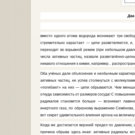
Два
вместо одного атома водорода возни­кают три свобо
стремительно на­растает — цепи разветвляются, и, 
переходит во взрывной режим (при небольшом давле
числа активных частиц, назвали разветвлённо-цеп
никакого отношения к химии, напри­мер... распростра
Оба учёных дали объяснение и необычным характери
актив­ных частиц, не успев столкнуться с молекулам
«погибают» на них — цепи обрываются. Чем меньше 
откуда зависимость от размеров сосуда! С повышением
радикалов стано­вится больше — возникает лавин
инертного газа, по образному выра­жению Семёнова, 
вот секрет удиви­тельного влияния аргона на величи­н
Когда же достигается верхний пре­дел по давлению,
причина обры­ва здесь иная: активные радикалы ис