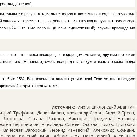
 ростом давления).
ивительны его результаты, больше нельзя в них со­мневаться, — и предложил
й химии». А в 1956 г. Н. Н. Семёнов и С. Хиншелвуд полу­чили Нобелевскую
ре­акций». Это был первый (и пока единственный) случай присуждения
означает, что сме­си кислорода с водородом, метаном, другими горючими
т­ношениях. Например, смесь водоро­да с воздухом взрывоопасна, когда
от 5 до 15%. Вот по­чему так опасны утечки газа! Если ме­тана в воздухе
кро­шечной искры в выключателе.
Источник:
Мир Энциклопедий Аванта+
трий Трифонов, Денис Жилин, Александр Серов, Андрей Бреев,
 Яковлева, Оксана Рыжова, Виктория Предеина, Наталья
ергей Бердоносов, Александр Сигеев, Оксана Помаз, Григорий
 Вячеслав Загорский, Леонид Каневский, Александр Скундин,
елеева, Валерий Лунин, Абрам Блох, Пётр Зоркий, Александр