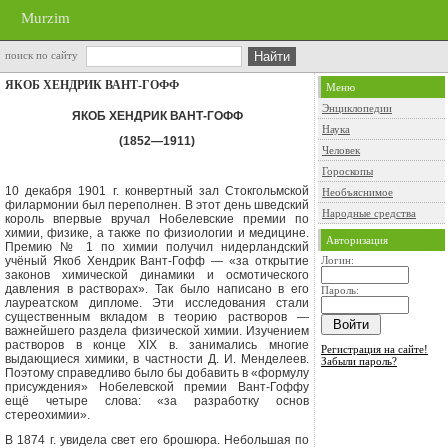
Murzim
поиск по сайту
ЯКОБ ХЕНДРИК ВАНТ-ГОФФ
Меню
Энциклопедии
ЯКОБ ХЕНДРИК ВАНТ-ГОФФ
Наука
(1852—1911)
Человек
Гороскопы
10 декабря 1901 г. конвертный зал Стокгольмской
Необъяснимое
филармонии был пере­полнен. В этот день шведский
Народные средства
король впервые вручал Нобелевские премии по
химии, физике, а также по физиологии и медицине.
Авторизация
Премию № 1 по химии получил нидерландский
учёный Якоб Хендрик Вант-Гофф — «за открытие
Логин:
за­конов химической динамики и осмоти­ческого
давления в растворах». Так было написано в его
Пароль:
лауреатском ди­пломе. Эти исследования стали
существенным вкладом в теорию растворов —
важнейшего раздела физической химии. Изучением
растворов в конце
XIX
в. за­нимались многие
Регистрация на сайте!
выдающиеся химики, в частности Д. И. Менделеев.
Забыли пароль?
Поэтому справедливо было бы добавить в «фор­мулу
присуждения» Нобелевской пре­мии Вант-Гоффу
ещё четыре слова: «за разработку основ
стереохимии».
В 1874 г. увидела свет его брошю­ра. Небольшая по