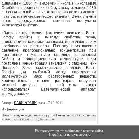
динамике» (1884 г.) акаде­мик Николай Николаевич
Семёнов в предисловии к её русскому изданию 1936
г. назвал «одной из книг, которые как вехи отмечают
путь развития чело­веческого знания». В ней учёный
чёт­ко сформулировал основные постула­ты
химической кинетики.
«Здоровое проявление фантазии» позволило Вант-
Гоффу прийти к вы­воду: свойства газов,
описываемые газовыми законами, проявляются и у
разбавленных растворов. Поэтому ос­мотическое
давление пропорциональ­но концентрации при
постоянной тем­пературе (аналогия с законом
Бойля) и пропорционально температуре, если
постоянна концентрация (аналогия с законом Гей-
Люссака). Закон осмоти­ческого давления Вант-
Гоффа дал на­дёжный метод определения
молекуляр­ных масс растворённых веществ.
Количественная теория растворов по­лучила
мощный импульс — в ней стал широко
использоваться математиче­ский аппарат
термодинамики.
Автор -
DARK-ADMIN
, дата - 7.09.2011
Информация
Посетители, находящиеся в группе
Гости
, не могут оставлять
комментарии к данной публикации.
Вы просматриваете мобильную версию сайта.
Перейти на
полную версию