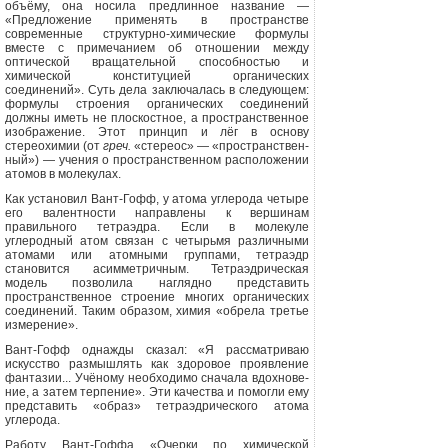
объёму, она носила предлинное название —
«Предложение применять в пространстве
современ­ные структурно-химические формулы
вместе с примечанием об отношении между
оптической вращательной спо­собностью и
химической конституци­ей органических
соединений». Суть де­ла заключалась в следующем:
формулы строения органических соединений
должны иметь не плоскостное, а про­странственное
изображение. Этот принцип и лёг в основу
стереохимии (от
греч.
«стереос» — «пространствен­
ный») — учения о пространственном расположении
атомов в молекулах.
Как установил Вант-Гофф, у атома углерода четыре
его валентности на­правлены к вершинам
правильного тетраэдра. Если в молекуле
углеродный атом связан с четырьмя различными
атомами или атомными группами, тет­раэдр
становится асимметричным. Тетраэдрическая
модель позволила на­глядно представить
пространственное строение многих органических
соеди­нений. Таким образом, химия «обрела третье
измерение».
Вант-Гофф однажды сказал: «Я рас­сматриваю
искусство размышлять как здоровое проявление
фантазии... Учё­ному необходимо сначала вдохнове­
ние, а затем терпение». Эти качества
и помогли ему
представить «образ» тетраэдрического атома
углерода.
Работу Вант-Гоффа «Очерки по химической