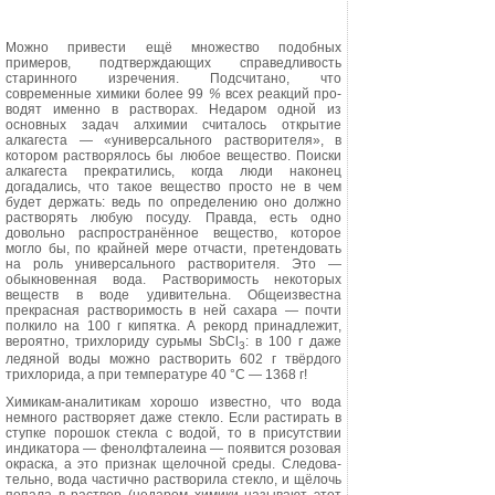
Можно привести ещё множество подобных
примеров, подтверждаю­щих справедливость
старинного изре­чения. Подсчитано, что
современные химики более 99
%
всех реакций про­
водят именно в растворах. Недаром одной из
основных задач алхимии считалось открытие
алкагеста — «уни­версального растворителя», в
котором
растворялось бы любое вещество. По­иски
алкагеста прекратились, когда люди наконец
догадались, что такое вещество просто не в чем
будет дер­жать: ведь по определению оно долж­но
растворять любую посуду. Правда, есть одно
довольно распространён­ное вещество, которое
могло бы, по крайней мере отчасти, претендовать
на роль универсального растворите­ля. Это —
обыкновенная вода. Раство­римость некоторых
веществ в воде удивительна. Общеизвестна
прекрас­ная растворимость в ней сахара — почти
полкило на 100 г кипятка. А ре­корд принадлежит,
вероятно, трихлориду сурьмы
SbCl
:
в 100 г даже
3
ледя­ной воды можно растворить 602 г твёрдого
трихлорида, а при темпера­туре 40 °С — 1368 г!
Химикам-аналитикам хорошо из­вестно, что вода
немного растворяет даже стекло. Если растирать в
ступке порошок стекла с водой, то в присут­ствии
индикатора — фенолфталеи­на — появится розовая
окраска, а это признак щелочной среды. Следова­
тельно, вода частично растворила стекло, и щёлочь