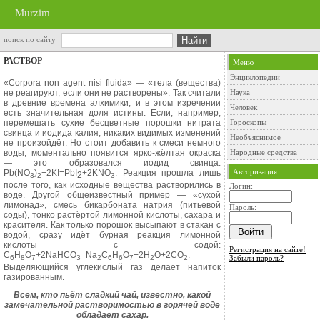
Murzim
поиск по сайту
РАСТВОР
Меню
Энциклопедии
«Corpora non
agent nisi fluida»
— «те­ла (вещества)
не реагируют, если они не растворены». Так считали
Наука
в древ­ние времена алхимики, и в этом из­речении
Человек
есть значительная доля ис­тины. Если, например,
перемешать сухие бесцветные порошки нитрата
Гороскопы
свинца и иодида калия, никаких ви­димых изменений
Необъяснимое
не произойдёт. Но стоит добавить к смеси немного
во­ды, моментально появится ярко-жёл­тая окраска
Народные средства
— это образовался иодид свинца:
Авторизация
Pb(NO
)
+2KI
=
PbI
+
2KNO
.
Реакция прошла лишь
2
3
2
3
после того, как исходные вещества растворились в
Логин:
воде. Другой общеизвестный при­мер — «сухой
лимонад», смесь бикар­боната натрия (питьевой
Пароль:
соды), тон­ко растёртой лимонной кислоты, сахара и
красителя. Как только поро­шок высыпают в стакан с
водой, сра­зу идёт бурная реакция лимонной
кислоты с содой:
Регистрация на сайте!
С
Н
О
+
2NaHCO
=Na
C
H
O
+2H
O
+2СО
.
Забыли пароль?
6
8
7
3
2
6
6
7
2
2
Выделяющийся углекислый газ делает напи­ток
газированным.
Всем, кто пьёт сладкий чай, известно, какой
замечательной растворимостью в горячей воде
обладает сахар.