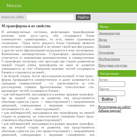
Murzim
поиск по сайту
М-трансформы и их свойства
Меню
В антивергентных системах, включающих трансформные
Энциклопедии
разломы ти­па дуга—дуга, оба сходящихся блока
симметрично «равноправны», то есть, имеют одинаковую
Наука
геометрию . Одна часть каждого блока (тыловая) является
Человек
относительно стационарной и не меняет своей кон­ фигурации,
а другая часть (фронтальная) погружается в зону поглощения.
Гороскопы
Кинематика антивергентных С-трансформ принципиально
отличается от кинематики моновергентных и синвергентных
Необъяснимое
С-трансформ поскольку они проходят две стадии развития:на
первой стадии длина трансформы по ме­ре ее развития
Народные средства
уменьшается за счет сближения тыловых частей сходящихся
блоков и становится нулевой ;
Авторизация
• на второй стадии, после прохождения нулевой точки транс­
форма превращается синвергентную и далее развивается по
Логин:
сценарию синвергентной , т.е. увеличивается за счет
расхождения ставших фронтальными относительно ста­
Пароль:
ционарных частей сходящихся блоков ;
• для наблюдателей, находящихся в разных крыльях трансфор­
мы на первой стадии ее развития, она представляется
обычным сдвигом (здесь — левосторонним!) с направлением
движений, совпадающим с видимым «смещением» зон
Регистрация на сайте!
поглощения (то­ же — левосторонним!)
Забыли пароль?
• для наблюдателей, находящихся вне трансформы на первой
стадии ее развития, их относительное смещение будет пред­
ставляться обратным (правосторонним!)
• для наблюдателей, находящихся в разных крыльях трансфор­
мы на второй стадии ее развития, она представляется
обычным сдвигом (но уже правосторонним!) с направлением
движений, совпадающим с видимым «смещением» зон