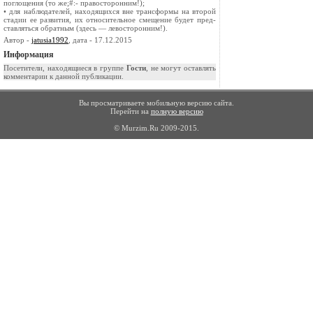
поглощения (то­ же;#:- правосторонним!);
• для наблюдателей, находящихся вне трансформы на второй
стадии ее развития, их относительное смещение будет пред­
ставляться обратным (здесь — левосторонним!).
Автор -
jatusia1992
, дата - 17.12.2015
Информация
Посетители, находящиеся в группе
Гости
, не могут оставлять
комментарии к данной публикации.
Вы просматриваете мобильную версию сайта.
Перейти на
полную версию
© Murzim.Ru 2009-2015.