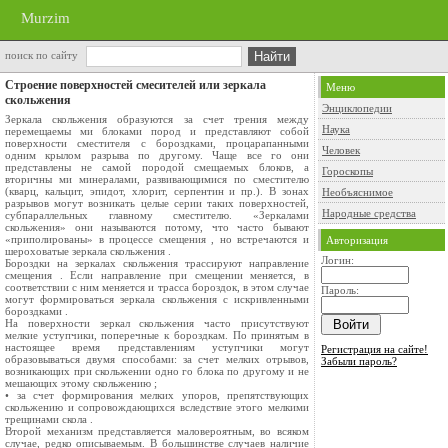
Murzim
поиск по сайту
Строение поверхностей смесителей или зеркала
Меню
скольжения
Энциклопедии
Зеркала скольжения образуются за счет трения между
Наука
перемещаемы­ ми блоками пород и представляют собой
поверхности сместителя с бо­роздками, процарапанными
Человек
одним крылом разрыва по другому. Чаще все­ го они
представлены не самой породой смещаемых блоков, а
Гороскопы
вторичны­ ми минералами, развивающимися по сместителю
(кварц, кальцит, эпидот, хлорит, серпентин и пр.). В зонах
Необъяснимое
разрывов могут возникать целые серии таких поверхностей,
Народные средства
субпараллельных главному сместителю. «Зеркалами
скольжения» они называются потому, что часто бывают
«приполированы» в процессе смещения , но встречаются и
Авторизация
шероховатые зеркала скольжения .
Логин:
Бороздки на зеркалах скольжения трассируют направление
смещения . Если направление при смещении меняется, в
соответствии с ним меняется и трасса бороздок, в этом случае
Пароль:
могут формироваться зер­кала скольжения с искривленными
бороздками .
На поверхности зеркал скольжения часто присутствуют
мелкие уступ­чики, поперечные к бороздкам. По принятым в
настоящее время пред­ставлениям уступчики могут
Регистрация на сайте!
образовываться двумя способами: за счет мелких отрывов,
Забыли пароль?
возникающих при скольжении одно­ го блока по другому и не
мешающих этому скольжению ;
• за счет формирования мелких упоров, препятствующих
сколь­жению и сопровождающихся вследствие этого мелкими
тре­щинами скола .
Второй механизм представляется маловероятным, во всяком
случае, редко описываемым. В большинстве случаев наличие