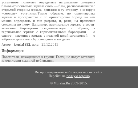
уступчиков позволя­ет определить направление смещения
блоков относительно зеркала сколь­ — блок, располагавшийся с
открытой стороны зеркала, двигался в ту сторону, в которую
«смотрят» уступчики.Таким образом, по ориентировке
зеркала в пространстве и по ори­ентировке борозд на нем
можно определить и тип разрыва, и, реже, на­ правление
смещения по нему. Например, вертикальное зеркало с верти­
кальными бороздками свидетельствует о сбросе, а
вертикальное зеркало с горизонтальными бороздками — о
сдвиге , наклонное зерка­ло с пологой косой штриховкой — о
взбросо-сдвиге или сбросо-сдвиге и так далее
Автор -
jatusia1992
, дата - 25.12.2015
Информация
Посетители, находящиеся в группе
Гости
, не могут оставлять
комментарии к данной публикации.
Вы просматриваете мобильную версию сайта.
Перейти на
полную версию
© Murzim.Ru 2009-2015.