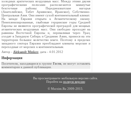
холодных арктических воздушных масс. Между этими двумя
орографическими полосами располагаются замкнутые
безсточные районы: Переднеазиатские нагорья
(Анатолийское, Тибет Армянское, Иранское), Собственно-
Центральная Азия. Они имеют сухой континентальный климат.
На западе Евразия открыта к Атлантическому океану.
Пенепленизированные, глыбовые герцинские горы Средней
Европы не являются орографической преградой для мощных
атлантических воздушных масс. Они свободно проходят на
равнины Восточной Европы и, переваливая через Урал,
уходят в Западную Сибирь и Среднюю Азию, принося на эти
территории большое количество влаги. Поэтому в пределах
западного сектора Евразии преобладают климаты морские и
переходные от морских к континентальным.
Автор -
Aleksandr Minkov
, дата - 4.01.2012
Информация
Посетители, находящиеся в группе
Гости
, не могут оставлять
комментарии к данной публикации.
Вы просматриваете мобильную версию сайта.
Перейти на
полную версию
© Murzim.Ru 2009-2015.