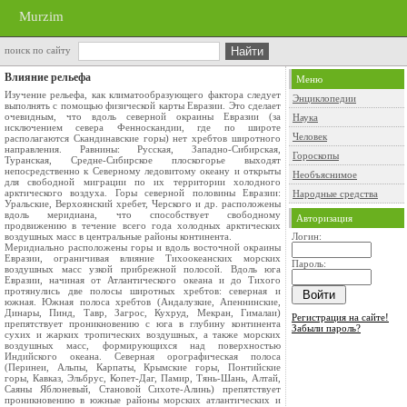
Murzim
поиск по сайту
Влияние рельефа
Меню
Изучение рельефа, как климатообразующего фактора следует
Энциклопедии
выполнять с помощью физической карты Евразии. Это сделает
очевидным, что вдоль северной окраины Евразии (за
Наука
исключением севера Фенноскандии, где по широте
Человек
располагаются Скандинавские горы) нет хребтов широтного
направления. Равнины: Русская, Западно-Сибирская,
Гороскопы
Туранская, Средне-Сибирское плоскогорье выходят
непосредственно к Северному ледовитому океану и открыты
Необъяснимое
для свободной миграции по их территории холодного
арктического воздуха. Горы северной половины Евразии:
Народные средства
Уральские, Верхоянский хребет, Черского и др. расположены
вдоль меридиана, что способствует свободному
Авторизация
продвижению в течение всего года холодных арктических
воздушных масс в центральные районы континента.
Логин:
Меридиально расположены горы и вдоль восточной окраины
Евразии, ограничивая влияние Тихоокеанских морских
Пароль:
воздушных масс узкой прибрежной полосой. Вдоль юга
Евразии, начиная от Атлантического океана и до Тихого
протянулись две полосы широтных хребтов: северная и
южная. Южная полоса хребтов (Андалузкие, Апеннинские,
Динары, Пинд, Тавр, Загрос, Кухруд, Мекран, Гималаи)
Регистрация на сайте!
препятствует проникновению с юга в глубину континента
Забыли пароль?
сухих и жарких тропических воздушных, а также морских
воздушных масс, формирующихся над поверхностью
Индийского океана. Северная орографическая полоса
(Перинеи, Альпы, Карпаты, Крымские горы, Понтийские
горы, Кавказ, Эльбрус, Копет-Даг, Памир, Тянь-Шань, Алтай,
Саяны Яблоневый, Становой Сихоте-Алинь) препятствует
проникновению в южные районы морских атлантических и