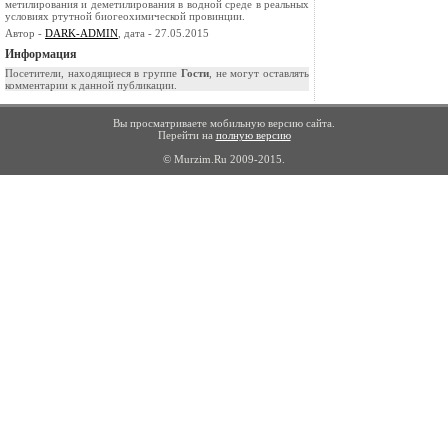
метилирования и деметилирования в водной среде в реальных
условиях ртутной биогеохимической провинции.
Автор -
DARK-ADMIN
, дата - 27.05.2015
Информация
Посетители, находящиеся в группе
Гости
, не могут оставлять
комментарии к данной публикации.
Вы просматриваете мобильную версию сайта.
Перейти на
полную версию
© Murzim.Ru 2009-2015.