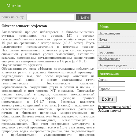
Murzim
поиск по сайту
Обусловленность эффектов
Меню
Аналогичный процесс наблюдается в биогеохимических
Энциклопедии
ртутных провинциях, где уровень МТ в органах
сельскохозяйственных животных рудных хозяйств возрастал в
Наука
10 раз по сравнению с контрольным (40-80 мг/кг). Ртуть
Человек
накапливается преимущественно в шерстном покрове.
Накопление повышенных количеств ртути сопровождается
Гороскопы
снижением у животных уровня гемоглобина, активности
каталазы, пероксидазы, глутатионпероксидазы; концентрация
Необъяснимое
тиогруппы в сыворотке уменьшается в 1,6 раза (р < 0,01).
Обусловленность эффектов
Народные средства
Обусловленность этих эффектов поступлением избыточных
количеств ртути в условиях биогеохимической провинции
Авторизация
подтвердилась тем, что после перевода животных на
откормочный рацион с низким содержанием ртути
Логин:
гематологические и биохимические показатели
нормализовались, содержание ртути в печени и почках и
Пароль:
сопряженный с ним уровень МТ снижались. Тиосульфат
натрия, вводимый в рацион, оказывает положительный
(дезинтоксикационный) эффект, ускоряя процесс
нормализации в 1,6-1,7 раза. Заметных количеств
алкилртутных соединений в органах (тканях) и экскрементах
Регистрация на сайте!
сельскохозяйственных животных, травянистых растениях,
Забыли пароль?
почвах и биомассе почвенных микроорганизмов не
обнаружено. Наличие метилртути было характерно только для
водной среды, земноводных, млекопитающих и
пресмыкающихся. При этом содержание метилртути в
водоемах ртутной провинции всего в 1,5-2 раза выше, чем в
природных водах контрольного района, что свидетельствует
о приблизительной уравновешенности процессов