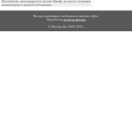
Посетители, находящиеся в группе
Гости
, не могут оставлять
комментарии к данной публикации.
Вы просматриваете мобильную версию сайта.
Перейти на
полную версию
© Murzim.Ru 2009-2015.