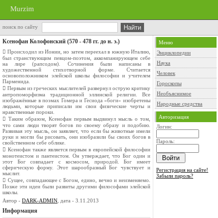
Murzim
поиск по сайту
Ксенофан Колофонский (570 - 478 гг. до н. э.)
Меню
 Происходил из Ионии, но затем переехал в южную Италию,
Энциклопедии
был странствующим певцом-поэтом, аккомпанирующем себе
Наука
на лире (рапсодом). Сочинения были написаны в
художественной стихотворной форме. Считается
Человек
основоположником элейской школы философии и учителем
Парменида.
Гороскопы
 Первым из греческих мыслителей развернул острую критику
Необъяснимое
антропоморфизма традиционной эллинской религии. Все
изображённые в поэмах Гомера и Гесиода «боги» изобретены
Народные средства
людьми, которые приписали им свои физические черты и
нравственные пороки.
Авторизация
 Таким образом, Ксенофан первым выдвинул мысль о том,
что сами люди творят богов по своему образу и подобию.
Логин:
Развивая эту мысль, он заявляет, что если бы животные имели
руки и могли бы рисовать, они изобразили бы своих богов в
Пароль:
свойственном себе облике.
 Ксенофан также является первым в европейской философии
монотеистом и пантеистом. Он утверждает, что Бог один и
этот Бог совпадает с космосом, природой. Бог имеет
сферическую форму. Этот шарообразный Бог чувствует и
Регистрация на сайте!
мыслит.
Забыли пароль?
 Сущее, совпадающее с Богом, едино, вечно и неизменяемо.
Позже эти идеи были развиты другими философами элейской
школы.
Автор -
DARK-ADMIN
, дата - 3.11.2013
Информация