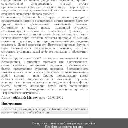
однородными. Это мнение преодолевало важнейший принцип
средневекового мировоззрения, который строго
противопоставлял небесный и земной миры. Теория Бруно
подрывала основы аристотелевской физики и космологии и
открывала путь науке Нового времени.
О познании. Познание Бога через познание природы и
осуществление жизни в соответствии с этим знанием было для
Бруно высшим нравственным назначением человека.
Стремление к такому идеалу подлинной мудрости,
охватывающее полностью все человеческое существо, он
назвал «героическим энтузиазмом». Бруно считал, что путь к
истине лежит через познание единства природы, ее законов,
гармонии и красоты, а не через отвлеченные рассуждения
схоластов. Идея бесконечности Вселенной привела Бруно к
идее бесконечности человеческого познания, из чего
следовало отрицание какой-либо окончательной, абсолютной
истины.
Учение Бруно стало одной из вершин философской мысли
Возрождения. Понимание природы как единственного,
самостоятельного, материально единого и бесконечного
бытия, нравственная сущность познания, безграничность
познавательных возможностей человека и относительность
любой истины – идеи Бруно, преодолевшие рамки
схоластического мировоззрения и оказавшие огромное
влияние на становление науки и последующую философскую
мысль. Личность Джордано Бруно стала воплощением
идеалов эпохи Возрождения, а его жизнь – примером
«героического энтузиазма».
Автор -
Aleksandr Minkov
, дата - 23.01.2012
Информация
Посетители, находящиеся в группе
Гости
, не могут оставлять
комментарии к данной публикации.
Вы просматриваете мобильную версию сайта.
Перейти на
полную версию