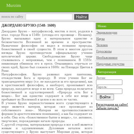
Murzim
поиск по сайту
ДЖОРДАНО БРУНО (1548- 1600)
Меню
Джордано Бруно – натурфилософ, мистик и поэт, родился в
Энциклопедии
итал. городе Нола в 1548г. (отсюда его прозвище – Ноланец).
Бруно высказывал идеи о материальном единстве и
Наука
бесконечности Вселенной во времени и пространстве.
Человек
Назначение философии он видел в познании природы,
божественной в своей сущности. В этом и многом другом
Гороскопы
взгляды Бруно противоречили официальному учению
католической церкви. Свободомыслие Бруно чаще
Необъяснимое
сталкивалось с неприязнью, чем с пониманием. В 1593г.
инквизиция обвинила его в ереси. Отказавшись отречься от
Народные средства
своих идей, Бруно был сожжен в 1600г. на Площади Цветов в
Риме.
Авторизация
Натурфилософия. Бруно развивал идеи пантеизма,
отождествляя Бога и природу. В этом учении Бог не
Логин:
трансцендентен миру (т.е. не находится за его пределами), как
в христианской философии, а наоборот, пронизывает всю
Пароль:
природу, находится везде и во всем. Сама природа полагается
божественной и одухотворенной. «Природа есть Бог в
вещах». Бог как единство содержит в себе все вещи и
пребывает во Вселенной в целом и во всех ее частях.
В учении Бруно первоисточником всего существующего в
Регистрация на сайте!
мире является материя, которая «все производит из
Забыли пароль?
собственного лона». Материя не противопоставляется
формам (в аристотелевском понимании), а как бы содержит их
в себе. Она есть «божественное бытие в вещах», т.е. активное,
творческое, порождающее начало природы.
С другой стороны, материальная природа и все в ней является
живым и одушевленным. Духовным началом всего
существующего у Бруно выступает Мировая душа, которая