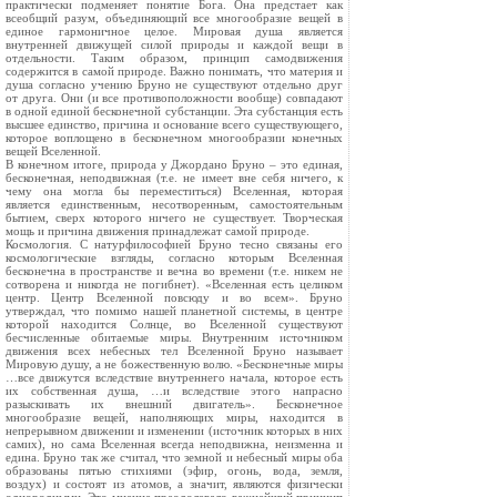
практически подменяет понятие Бога. Она предстает как
всеобщий разум, объединяющий все многообразие вещей в
единое гармоничное целое. Мировая душа является
внутренней движущей силой природы и каждой вещи в
отдельности. Таким образом, принцип самодвижения
содержится в самой природе. Важно понимать, что материя и
душа согласно учению Бруно не существуют отдельно друг
от друга. Они (и все противоположности вообще) совпадают
в одной единой бесконечной субстанции. Эта субстанция есть
высшее единство, причина и основание всего существующего,
которое воплощено в бесконечном многообразии конечных
вещей Вселенной.
В конечном итоге, природа у Джордано Бруно – это единая,
бесконечная, неподвижная (т.е. не имеет вне себя ничего, к
чему она могла бы переместиться) Вселенная, которая
является единственным, несотворенным, самостоятельным
бытием, сверх которого ничего не существует. Творческая
мощь и причина движения принадлежат самой природе.
Космология. С натурфилософией Бруно тесно связаны его
космологические взгляды, согласно которым Вселенная
бесконечна в пространстве и вечна во времени (т.е. никем не
сотворена и никогда не погибнет). «Вселенная есть целиком
центр. Центр Вселенной повсюду и во всем». Бруно
утверждал, что помимо нашей планетной системы, в центре
которой находится Солнце, во Вселенной существуют
бесчисленные обитаемые миры. Внутренним источником
движения всех небесных тел Вселенной Бруно называет
Мировую душу, а не божественную волю. «Бесконечные миры
…все движутся вследствие внутреннего начала, которое есть
их собственная душа, …и вследствие этого напрасно
разыскивать их внешний двигатель». Бесконечное
многообразие вещей, наполняющих миры, находится в
непрерывном движении и изменении (источник которых в них
самих), но сама Вселенная всегда неподвижна, неизменна и
едина. Бруно так же считал, что земной и небесный миры оба
образованы пятью стихиями (эфир, огонь, вода, земля,
воздух) и состоят из атомов, а значит, являются физически