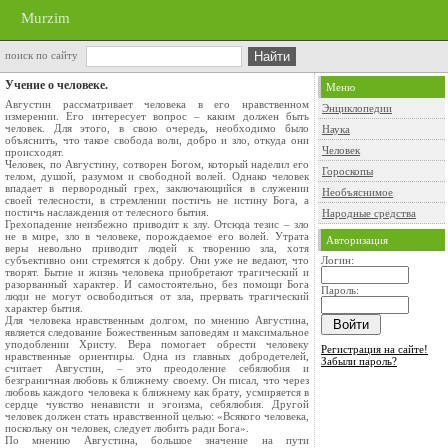
Murzim
поиск по сайту
Учение о человеке.
Меню
Августин рассматривает человека в его нравственном
Энциклопедии
измерении. Его интересует вопрос – каким должен быть
человек. Для этого, в свою очередь, необходимо было
Наука
объяснить, что такое свобода воли, добро и зло, откуда они
Человек
происходят.
Человек, по Августину, сотворен Богом, который наделил его
Гороскопы
телом, душой, разумом и свободной волей. Однако человек
впадает в первородный грех, заключающийся в служении
Необъяснимое
своей телесности, в стремлении постичь не истину Бога, а
постичь наслаждения от телесного бытия.
Народные средства
Грехопадение неизбежно приводит к злу. Отсюда тезис – зло
не в мире, зло в человеке, порождаемое его волей. Утрата
Авторизация
веры невольно приводит людей к творению зла, хотя
субъективно они стремятся к добру. Они уже не ведают, что
Логин:
творят. Бытие и жизнь человека приобретают трагический и
разорванный характер. И самостоятельно, без помощи Бога
Пароль:
люди не могут освободиться от зла, прервать трагический
характер бытия.
Для человека нравственным долгом, по мнению Августина,
является следование Божественным заповедям и максимальное
уподоблении Христу. Вера помогает обрести человеку
Регистрация на сайте!
нравственные ориентиры. Одна из главных добродетелей,
Забыли пароль?
считает Августин, – это преодоление себялюбия и
безграничная любовь к ближнему своему. Он писал, что через
любовь каждого человека к ближнему как брату, усмиряется в
сердце чувство ненависти и эгоизма, себялюбия. Другой
человек должен стать нравственной целью: «Всякого человека,
поскольку он человек, следует любить ради Бога».
По мнению Августина, большое значение на пути