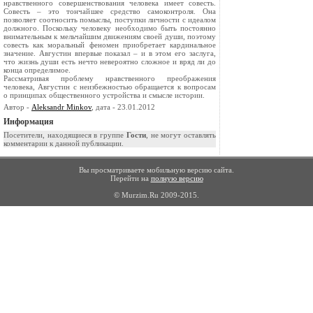
нравственного совершенствования человека имеет совесть.
Совесть – это тончайшее средство самоконтроля. Она
позволяет соотносить помыслы, поступки личности с идеалом
должного. Поскольку человеку необходимо быть постоянно
внимательным к мельчайшим движениям своей души, поэтому
совесть как моральный феномен приобретает кардинальное
значение. Августин впервые показал – и в этом его заслуга,
что жизнь души есть нечто невероятно сложное и вряд ли до
конца определимое.
Рассматривая проблему нравственного преображения
человека, Августин с неизбежностью обращается к вопросам
о принципах общественного устройства и смысле истории.
Автор -
Aleksandr Minkov
, дата - 23.01.2012
Информация
Посетители, находящиеся в группе
Гости
, не могут оставлять
комментарии к данной публикации.
Вы просматриваете мобильную версию сайта.
Перейти на
полную версию
© Murzim.Ru 2009-2015.