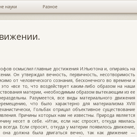
не науки
Разное
движении.
софов осмыслил главные достижения И.Ньютона и, опираясь на
жении. Он утверждал вечность, первичность, несотворимость
симо от человеческого сознания, бесконечного во времени и
, это «все то, что воздействует каким-либо образом на наши
ествования материи, «необходимым образом вытекающим из ее
ераздельны. Разумеется, все виды материального движения
еремещению, что было характерно для материализма XVIII
еханистически, Гольбах отрицал объективное существование
явления. Причины которых нам не известны. Природа является
чину несет в себе. «Итак, если нас спросят, откуда явилась
 всегда. Если спросят, откуда у материи появилось движение,
 она должна была двигаться вечно, так как движение —