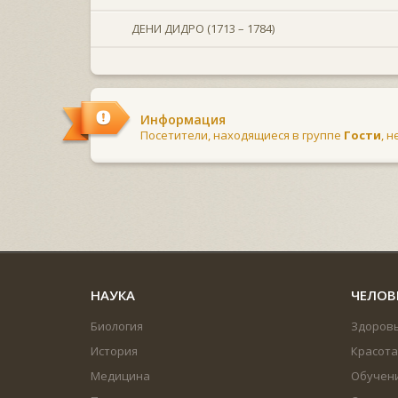
ДЕНИ ДИДРО (1713 – 1784)
Информация
Посетители, находящиеся в группе
Гости
, 
НАУКА
ЧЕЛОВ
Биология
Здоров
История
Красота
Медицина
Обучен