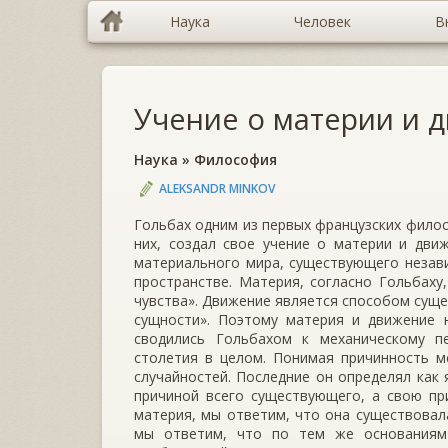
Наука
Человек
В
Учение о материи и 
Наука
»
Философия
ALEKSANDR MINKOV
Гольбах одним из первых французских фило
них, создал свое учение о материи и дви
материального мира, существующего незави
пространстве. Материя, согласно Гольбаху
чувства». Движение является способом сущ
сущности». Поэтому материя и движение н
сводились Гольбахом к механическому п
столетия в целом. Понимая причинность м
случайностей. Последние он определял как 
причиной всего существующего, а свою при
материя, мы ответим, что она существовала
мы ответим, что по тем же основаниям