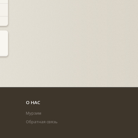
О НАС
Мурзим
Обратная связь