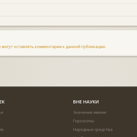
не могут оставлять комментарии к данной публикации.
ЕК
ВНЕ НАУКИ
ье
Значение имени
Гороскопы
ие
Народные средства