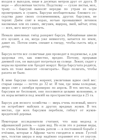
входов и выходов, иные в десятках метров друг от друга. В
норе — абсолютная чистота. Подстилку — сухие листья, мох,
траву — барсуки выносят нередко по утрам из норы
проветривать и сушить. Барсуки необщительны: близкого со­
седства даже своих соплеменников, других барсуков, не
терпят. Днём спят в норах, ночью промышляют личинок
насекомых или их самих, лягушек, ящериц, змей, зайчат, птиц
— всех, кого могут одолеть.
Немало шмелиных гнёзд разоряет барсук. Взбешённые шмели
его кусают, а он, когда уже невмоготу, катается по земле,
давит их. Потом опять спешит к гнезду, чтобы съесть мёд и
детку.
Барсук почти все солнечные дни проводит в подземелье, а для
здоровья это, как известно, вредно. Потому, прерывая
дневной сон, он выходит погреться на солнце. Лежит, сидит у
норы на припёке или бродит вокруг. Когда барсучата родятся,
мать их тоже выносит «позагорать». Надо пола­гать, чтобы
рахита не было.
К зиме барсуки сильно жиреют, увеличивая вдвое свой вес:
старые самцы — почти до 32 кг. И там, где зимы хо­лодные,
звери спят с октября примерно по апрель. В тех местах, где
барсуков не беспокоят, они поселяются целыми колониями, и
их норы ветвятся под землёй на пространст­ве иногда в 25 га.
Барсук для лесного хозяйства — зверь очень полезный, много
он истребляет майских и других вредных жуков. В тех
местах, где всех барсуков перебили, гибнут от жуков-
вредителей деревья.
Некоторые исследователи считают, что наш медоед и
африканский ратель — один вид. Но если это и разные виды,
то очень близкие. Вся жизнь рателя — в постоянной борьбе с
пчёлами, которые в Африке часто гнездятся в земле. Гус­той
мех, толстая шкура и жир надёжно охраняют его от укусов.