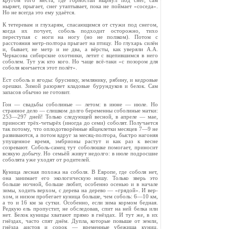
кругом того места, где горностай нырнул под снег, сам
ныряет, прыгает, снег утаптывает, пока не поймает «соседа».
Но не всегда это ему удаётся.
К тетеревам и глухарям, спасающимся от стужи под снегом,
когда их почует, соболь под­ходит осторожно, тихо
переступая с ноги на ногу (но не ползком). Потом с
расстояния метр-полтора прыгает на птицу. Но глухарь силён
и, бывает, не метр и не два, а вёрсты, как уверяли А.А.
Черкасова сибирские охотники, летит с вцепившимся в него
соболем. Тут уж кто кого. Но чаще всё-таки «с позором для
соболя конча­ется этот полёт».
Ест соболь и ягоды: бруснику, землянику, рябину, и кедровые
орешки. Зимой разоряет кладовые бурундуков и белок. Сам
запасов обыч­но не готовит.
Гон — свадьбы соболиные — летом: в июне — июле. Но
странное дело — слишком долго бере­менны соболиные матки:
253—297 дней! Только следующей весной, в апреле — мае,
приносят трёх-четырёх (иногда до семи) соболят. Получа­ется
так потому, что оплодотворённые яйце­клетки месяцев 7—9 не
развиваются, а потом вдруг за месяц-полтора, быстро нагоняя
упущен­ное время, эмбрионы растут и как раз к весне
созревают. Соболь-самец тут соболюшке помога­ет, приносит
всякую добычу. Но семьёй живут недолго: в июле подросшие
соболята уже уходят от родителей.
Куница лесная похожа на соболя. В Европе, где соболя нет,
она занимает его экологическую нишу. Только зверь это
больше ночной, больше любит, особенно осенью и в начале
зимы, ходить верхом, с дерева на дерево — «грядой». И вер­
хом, и низом пробегает куница больше, чем соболь: 6—10 км,
а то и 16 км за сутки. Особен­но, если зима кормом бедная.
Редкую ель про­пустит, не обследовав, спит на ней белка или
нет. Белок куницы хватают прямо в гнёздах. И тут же, в их
гнёздах, часто спят днём. Дупла, кото­рые повыше от земли,
гнёзда аистов и сорок — временные убежища куниц.