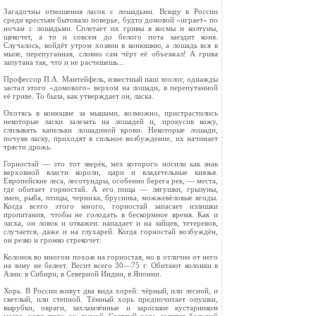
Загадочны отношения ласок с лошадьми. Всюду в России
среди крестьян бытовало поверье, будто домовой «играет» по
ночам с лошадьми. Сплетает их гривы в космы и колтуны,
щекочет, а то и совсем до белого пота заездит коня.
Случалось, войдёт утром хозяин в конюшню, а лошадь вся в
мыле, перепуганная, словно сам чёрт её объезжал! А грива
запутана так, что и не расчешешь...
Профессор П.А. Мантейфель, известный наш зоолог, однажды
застал этого «домового» верхом на лошади, в перепутанной
её гриве. То была, как утверждает он, ласка.
Охотясь в конюшне за мышами, возможно, пристрастились
неко­торые ласки залезать на лошадей и, прокусив кожу,
слизывать капельки лошадиной крови. Некоторые лошади,
почуяв ласку, при­ходят в сильное возбуждение, их начинает
трясти дрожь.
Горностай — это тот зверёк, мех которого носили как знак
верховной власти короли, цари и владетельные князья.
Европейские леса, лесотундры, особенно берега рек, — места,
где обитает горностай. А его пища — лягушки, грызуны,
змеи, рыба, птицы, черника, брусника, можжевёловые ягоды.
Когда всего этого много, горностай запа­сает излишки
пропитания, чтобы не голодать в бескормное время. Как и
ласка, он ловок и отважен: нападает и на зайцев, тетеревов,
слу­чается, даже и на глухарей. Когда горностай возбуждён,
он резко и громко стрекочет.
Колонок во многом похож на горностая, но в отличие от него
на зиму не белеет. Весит всего 30—75 г. Обитают колонки в
Азии: в Сибири, в Северной Индии, в Японии.
Хорь. В России живут два вида хорей: чёрный, или лесной, и
светлый, или степной. Тёмный хорь предпочитает опушки,
вырубки, овраги, захламлённые и заросшие кустарником