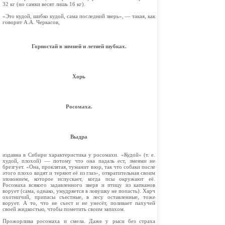
32 кг (но самки весят лишь 16 кг).
«Это кудой, шибко кудой, сама последний зверь», — такая, как
говорит А.А. Черкасов,
Горностай в зимней и летней шубках.
Хорь
Росомаха.
Выдра
издавна в Сибири характеристика у росомахи. «Кудой» (т. е.
худой, плохой) — потому что она падаль ест, змеями не
брезгует. «Она, прокля­тая, туманит взор, так что собаки после
этого плохо видят и теряют её из глаз», отвратитель­ная своим
зловонием, которое испускает, когда псы окружают её.
Росомаха всякого задавленно­го зверя и птицу из капканов
ворует (сама, однако, умудряется в ловушку не попасть). Харч
охотничий, припасы съестные, в лесу оставлен­ные, тоже
ворует. А то, что не съест и не унесёт, поливает пахучей
своей жидкостью, чтобы поме­тить своим запахом.
Прожорлива росомаха и смела. Даже у рыси без страха