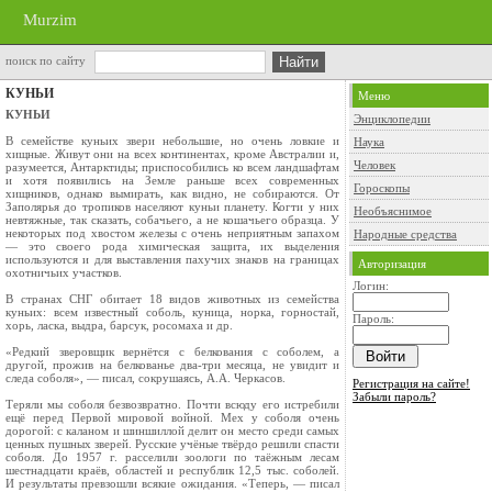
Murzim
поиск по сайту
КУНЬИ
Меню
КУНЬИ
Энциклопедии
В семействе куньих звери небольшие, но очень ловкие и
Наука
хищные. Живут они на всех конти­нентах, кроме Австралии и,
Человек
разумеется, Ан­тарктиды; приспособились ко всем ландшафтам
и хотя появились на Земле раньше всех совре­менных
Гороскопы
хищников, однако вымирать, как вид­но, не собираются. От
Заполярья до тропиков населяют куньи планету. Когти у них
Необъяснимое
невтяж­ные, так сказать, собачьего, а не кошачьего образца. У
некоторых под хвостом железы с очень неприятным запахом
Народные средства
— это своего рода химическая защита, их выделения
используют­ся и для выставления пахучих знаков на грани­цах
Авторизация
охотничьих участков.
Логин:
В странах СНГ обитает 18 видов животных из семейства
куньих: всем известный соболь, ку­ница, норка, горностай,
Пароль:
хорь, ласка, выдра, бар­сук, росомаха и др.
«Редкий зверовщик вернётся с белкования с соболем, а
другой, прожив на белкованье два-три месяца, не увидит и
следа соболя», — писал, сокрушаясь, А.А. Черкасов.
Регистрация на сайте!
Забыли пароль?
Теряли мы соболя безвозвратно. Почти всюду его истребили
ещё перед Первой мировой войной. Мех у соболя очень
дорогой: с каланом и шин­шиллой делит он место среди самых
ценных пушных зверей. Русские учёные твёрдо решили спасти
соболя. До 1957 г. расселили зоологи по таёжным лесам
шестнадцати краёв, областей и республик 12,5 тыс. соболей.
И результаты прев­зошли всякие ожидания. «Теперь, — писал