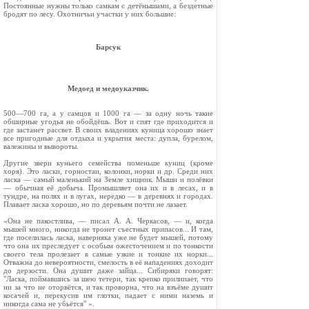
Постоянные нужны только самкам с детёнышами, а бездетные
бро­дят по лесу. Охотничьи участки у них большие:
Барсук
Медоед и медоуказчик.
500—700 га, а у самцов и 1000 га — за одну ночь такие
обширные угодья не обойдёшь. Вот и спят где приходится и
где застанет рассвет. В своих владениях куница хорошо знает
все пригодные для отдыха и укрытия места: дупла, бурелом,
валежины и вывороты.
Другие звери куньего семейства поменьше куниц (кроме
хоря). Это ласки, горностаи, колонки, норки и др. Среди них
ласка — самый маленький на Земле хищник. Мыши и полёвки
— обычная её добыча. Промышляет она их и в лесах, и в
тундре, на полях и в лугах, нередко — в деревнях и городах.
Плавает ласка хорошо, но по деревьям почти не лазает.
«Она не пакостлива, — писал А. А. Черкасов, — и, когда
мышей много, никогда не тронет съестных припасов... И там,
где поселилась ласка, наверняка уже не будет мышей, потому
что она их преследует с особым ожесточением и по тонкости
своего тела пролезает в самые узкие и тонкие их норки...
Отважна до невероятности, смелость в её нападениях доходит
до дерзости. Она душит даже зайца... Сибиряки говорят:
"Ласка, поймавшись за шею тетери, так крепко прилипает, что
ни за что не оторвётся, и так проворна, что на взъёме душит
косачей и, перекусив им глотки, падает с ними наземь и
никогда сама не убьётся" ».