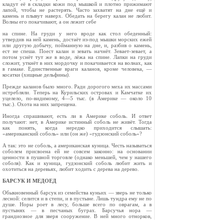
кладут её в складки кожи под мышкой и плотно прижимают
лапой, чтобы не растерять. Часто захватят на дне ещё и
камень и плывут наверх. Обедать на берегу калан не любит.
Волны его покачивают, а он лежит себе
на спине. На груди у него вроде как стол обеденный:
утвердив на ней ка­мень, достаёт из-под мышки морских ежей
или другую добычу, пойманную на дне, и, разбив о камень,
ест не спеша. Поест калан и зевать начнёт. Зевает-зевает, а
потом уснёт тут же в воде, лёжа на спине. Лапки на груди
сложит, уткнёт в них мордочку и покачивается на волнах, как
в гамаке. Единственные враги каланов, кроме человека, —
косатки (хищные дельфины).
Прежде каланов было много. Ради дорогого меха их массами
истребляли. Теперь на Куриль­ских островах и Камчатке их
уцелело, по-види­мому, 4—5 тыс. (в Америке — около 10
тыс.). Охота на них запрещена.
Иногда спрашивают, есть ли в Америке со­боль. И ответ
получают: нет, в Америке истин­ный соболь не живёт. Тогда
как понять, когда нередко приходится слышать:
«американский соболь» или (он же) «гудзонский соболь»?
А так: это не соболь, а американская куница. Честь называться
соболем присвоена ей не совсем законно: на основании
ценности в пушной тор­говле (однако меньшей, чем у нашего
соболя). Как и куница, гудзонский соболь любит жить и
охотиться на деревьях, любит ходить с дерева на дерево.
БАРСУК И МЕДОЕД
Обыкновенный барсук из семейства куньих — зверь не только
лесной: селится и в степи, и в пустыне. Лишь тундра ему не по
душе. Норы роет в лесу, больше всего по оврагам, а в
пустынях — в песчаных буграх. Барсучья нора —
грандиозное для зверя сооружение. В ней много отнорков,