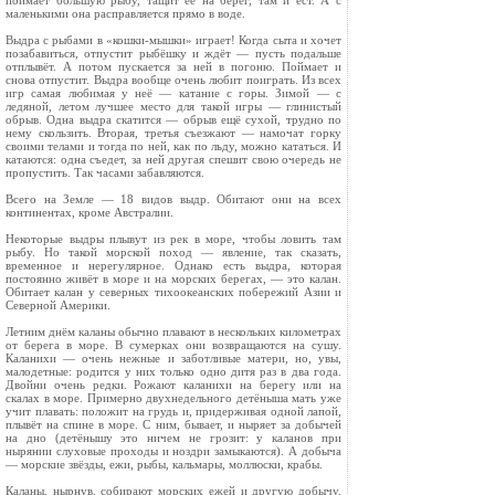
поймает большую рыбу, тащит её на берег, там и ест. А с
маленькими она расправляется прямо в воде.
Выдра с рыбами в «кошки-мышки» играет! Когда сыта и хочет
позабавиться, отпустит ры­бёшку и ждёт — пусть подальше
отплывёт. А потом пускается за ней в погоню. Поймает и
снова отпустит. Выдра вообще очень любит по­играть. Из всех
игр самая любимая у неё — катание с горы. Зимой — с
ледяной, летом луч­шее место для такой игры — глинистый
обрыв. Одна выдра скатится — обрыв ещё сухой, трудно по
нему скользить. Вторая, третья съезжают — намочат горку
своими телами и тогда по ней, как по льду, можно кататься. И
катаются: одна съедет, за ней другая спешит свою очередь не
пропустить. Так часами забавляются.
Всего на Земле — 18 видов выдр. Обитают они на всех
континентах, кроме Австралии.
Некоторые выдры плывут из рек в море, что­бы ловить там
рыбу. Но такой морской поход — явление, так сказать,
временное и нерегулярное. Однако есть выдра, которая
постоянно живёт в море и на морских берегах, — это калан.
Обитает калан у северных тихоокеанских побережий Азии и
Северной Америки.
Летним днём каланы обычно плавают в не­скольких километрах
от берега в море. В сумер­ках они возвращаются на сушу.
Каланихи — очень нежные и заботливые матери, но, увы,
малодетные: родится у них только одно дитя раз в два года.
Двойни очень редки. Рожают каланихи на берегу или на
скалах в море. Пример­но двухнедельного детёныша мать уже
учит пла­вать: положит на грудь и, придерживая одной лапой,
плывёт на спине в море. С ним, бывает, и ныряет за добычей
на дно (детёнышу это ничем не грозит: у каланов при
нырянии слуховые проходы и ноздри замыкаются). А добыча
— морские звёзды, ежи, рыбы, кальмары, мол­люски, крабы.
Каланы, нырнув, собирают морских ежей и другую добычу,