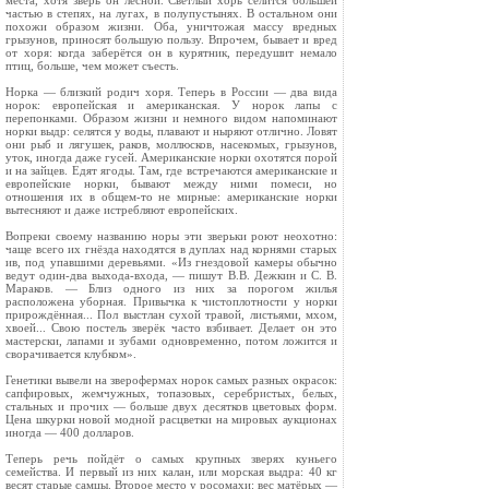
места, хотя зверь он лесной. Светлый хорь селится большей
частью в степях, на лугах, в полупусты­нях. В остальном они
похожи образом жизни. Оба, уничтожая массу вредных
грызунов, прино­сят большую пользу. Впрочем, бывает и вред
от хоря: когда заберётся он в курятник, передушит немало
птиц, больше, чем может съесть.
Норка — близкий родич хоря. Теперь в Рос­сии — два вида
норок: европейская и американ­ская. У норок лапы с
перепонками. Образом жизни и немного видом напоминают
норки выдр: селятся у воды, плавают и ныряют от­лично. Ловят
они рыб и лягушек, раков, моллю­сков, насекомых, грызунов,
уток, иногда даже гусей. Американские норки охотятся порой
и на зайцев. Едят ягоды. Там, где встречаются аме­риканские и
европейские норки, бывают между ними помеси, но
отношения их в общем-то не мирные: американские норки
вытесняют и даже истребляют европейских.
Вопреки своему названию норы эти зверьки роют неохотно:
чаще всего их гнёзда находятся в дуплах над корнями старых
ив, под упавшими деревьями. «Из гнездовой камеры обычно
ведут один-два выхода-входа, — пишут В.В. Дежкин и С. В.
Мараков. — Близ одного из них за поро­гом жилья
расположена уборная. Привычка к чистоплотности у норки
прирождённая... Пол выстлан сухой травой, листьями, мхом,
хвоей... Свою постель зверёк часто взбивает. Делает он это
мастерски, лапами и зубами одновременно, потом ложится и
сворачивается клубком».
Генетики вывели на зверофермах норок са­мых разных окрасок:
сапфировых, жемчужных, топазовых, серебристых, белых,
стальных и про­чих — больше двух десятков цветовых форм.
Цена шкурки новой модной расцветки на миро­вых аукционах
иногда — 400 долларов.
Теперь речь пойдёт о самых крупных зверях куньего
семейства. И первый из них калан, или морская выдра: 40 кг
весят старые самцы. Вто­рое место у росомахи: вес матёрых —