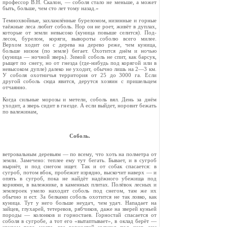
про­фессор В.Н. Скалон, — соболя стало не меньше, а может
быть, больше, чем сто лет тому назад.»
Темнохвойные, захламлённые буреломом, ни­зинные и горные
таёжные леса любит соболь. Нор он не роет, живёт в дуплах,
которые от земли невысоко (куница повыше селится). Под­
лесок, бурелом, коряги, вывороты соболю всего милее.
Верхом ходит он с дерева на дерево реже, чем куница,
больше низом (по земле) бегает. Охотится днём и ночью
(куница — ночной зверь). Зимой соболь не спит, как барсук,
рыщет по снегу, но от гнезда (где-нибудь под корягой или в
невысоком дупле) далеко не уходит, обыч­но лишь на 2—3 км.
У соболя охотничья терри­тория от 25 до 3000 га. Если
другой соболь сюда явится, дерутся хозяин с пришельцем
отчаянно.
Когда сильные морозы и метели, соболь вял. День за днём
уходит, а зверь сидит в гнезде. А если выйдет, норовит бежать
по валежинам,
Соболь.
ветровальным деревьям — по всему, что хоть на полметра от
земли. Замечено: теплее ему тут бегать. Бывает, и в сугроб
нырнёт, и под снегом ищет. Так и от собак спасается: в
сугроб, потом вбок, пробежит изрядно, выскочит наверх — и
опять в сугроб, пока не найдёт надёжного убежи­ща под
корнями, в валежнике, в каменных плитах. Полёвок лесных и
землероек умело на­ходит соболь под снегом, там же их
обычно и ест. За белками соболь охотится не так ловко, как
куница. Тут у него больше неудач, чем удач. Нападает на
зайцев, глухарей, тетеревов, рябчи­ков, даже на зверей куньей
породы — колонков и горностаев. Горностай спасается от
соболя в сугробе, а тот его «вытаптывает», в оклад бе­рёт —