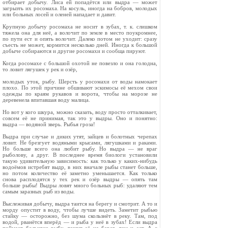
отбирает добычу. Лиса ей попадётся или выдра — может
загрызть их росомаха. На косуль, иногда на бобров, молодых
или больных лосей и оленей нападает и давит.
Крупную добычу росомаха не носит в зубах, т. к. слишком
тяжела она для неё, а волочит по земле в место поукромнее,
по пути ест и опять волочит. Далеко потом не уходит: сразу
съесть не может, кормится несколько дней. Иногда к большой
добыче собираются и другие росомахи и сообща пируют.
Когда росомахе с большой охотой не повезло и она голодна,
то ловит лягушек у рек и озёр,
молодых уток, рыбу. Шерсть у росомахи от воды намокает
плохо. По этой причине обшивают эскимосы её мехом свои
одежды по краям рука­вов и ворота, чтобы на морозе не
деревенела впитавшая воду малица.
Но вот у кого шкура, можно сказать, воду просто отталкивает,
совсем её не принимая, так это у выдры. Оно и понятно:
выдра — водяной зверь. Рыбья гроза!
Выдра при случае и диких утят, зайцев и болотных черепах
ловит. Не брезгует водяными крысами, лягушками и раками.
Но больше всего она любит рыбу. Но выдра — не враг
рыболову, а друг. В последнее время биологи установили
такую удивительную зависимость: как только у каких-нибудь
водоёмов истребят выдр, в них вначале рыбы станет больше,
но потом количест­во её заметно уменьшается. Как только
снова расплодятся у тех рек и озёр выдры — опять там
больше рыбы! Выдры ловят много больных рыб: удаляют тем
самым заразных рыб из воды.
Выслеживая добычу, выдра таится на берегу и смотрит. А то и
морду опустит в воду, чтобы лучше видеть. Заметит рыбью
стайку — осторожно, без шума скользнёт в реку. Там, под
водой, рванётся вперёд — и рыба у неё в зубах! Если выдра