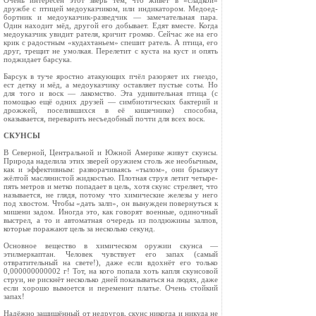
Очень интересен этот зверь тем, что живёт в «сладкой»
дружбе с птицей медоуказчиком, или индикато­ром. Медоед-
бортник и медоуказчик-разведчик — замеча­тельная пара.
Один находит мёд, другой его добывает. Едят вместе. Когда
медоуказчик увидит рателя, кричит громко. Сейчас же на его
крик с радостным «кудахтаньем» спешит ратель. А птица, его
друг, трещит не умолкая. Перелетит с куста на куст и опять
поджидает барсука.
Барсук в туче яростно атакующих пчёл разоряет их гнездо,
ест детку и мёд, а медоуказчику оставляет пустые соты. Но
для того и воск — лакомство. Эта удивительная птица (с
помощью ещё одних друзей — симбиотических бак­терий и
дрожжей, поселившихся в её кишечнике) способна,
оказывается, переварить несъедобный почти для всех воск.
СКУНСЫ
В Северной, Центральной и Южной Америке живут скун­сы.
Природа наделила этих зве­рей оружием столь же необычным,
как и эффективным: разворачиваясь «тылом», они брызжут
жёлтой маслянистой жидкостью. Плотная струя летит четыре-
пять метров и метко попадает в цель, хотя скунс стреляет, что
называет­ся, не глядя, потому что химические железы у него
под хво­стом. Чтобы «дать залп», он вы­нужден повернуться к
мишени задом. Иногда это, как говорят военные, одиночный
выстрел, а то и автоматная очередь из пол­дюжины залпов,
которые поража­ют цель за несколько секунд.
Основное вещество в химичес­ком оружии скунса —
этилмеркаптан. Человек чувствует его запах (самый
отвратительный на свете!), даже если вдохнёт его только
0,000000000002 г! Тот, на кого попала хоть капля скунсо­вой
струи, не рискнёт несколько дней показываться на людях, да­же
если хорошо вымоется и пере­менит платье. Очень стойкий
запах!
Надёжно защищённый от не­другов, скунс никогда и никуда не