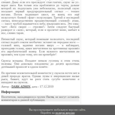
спешит. Даже если его преследу­ет стая гончих, скунс не ус­
корит шага. Как только псы приблизятся до черты, дальше
которой их подпускать уже небез­опасно, полосатый скунс
посыла­ет первый предупредительный сигнал — топает
ногами. По­том поднимает хвост, но конец его ещё
полусогнут: боевой «флаг» полуспущен. Третий и по­следний
сигнал, непосредственно предшествующий «газовой» ата­ке,
— хвост трубой вздымается к небу, взъерошен весь. Это озна­
чает: «Беги скорее — стреляю!» Затем следуют быстрый
разво­рот и «залп», который, если и пролетит мимо, шибает в
нос, словно таран.
Пятнистый скунс, который поменьше полосатого, пос­ледний
сигнал подаёт совсем необычно: встанет на передние ноги —
головой вниз, задними ногами вверх — и наблюдает,
приподняв голову, какое впечатление на противника произвёл
его акробатический номер. Если нужного впечат­ления не
произвёл, тем хуже тому, кто им пренебрёг!
Скунсы всеядны. Поедают немало гусениц и этим очень
полезны. Они довольно плодовиты: до десяти крохотных
детёнышей приносят в одном помёте.
По причине исключительной вонючести у скунсов почти нет в
дикой природе врагов. Однако пумы и американские ма­лые
рыси, бывает, идут на риск стать сугубо вонючими и
нападают на скунсов.
Автор -
DARK-ADMIN
, дата - 17.12.2010
Информация
Посетители, находящиеся в группе
Гости
, не могут оставлять
комментарии к данной публикации.
Вы просматриваете мобильную версию сайта.
Перейти на
полную версию