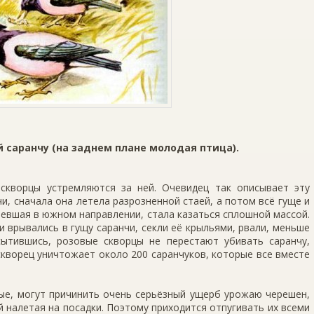
 саранчу (на заднем плане молодая птица).
скворцы устремляются за ней. Очевидец так описывает эту
чи, сначала она летела разрозненной стаей, а потом всё гуще и
тевшая в южном направ­лении, стала казаться сплошной массой.
и врывались в гущу саранчи, секли её крыльями, рвали, меньше
ытившись, розовые скворцы не перестают убивать саранчу,
скворец уничтожает около 200 саранчуков, которые все вместе
ные, могут причинить очень серьёзный ущерб урожаю черешен,
й налетая на посадки. Поэтому приходится отпугивать их всеми