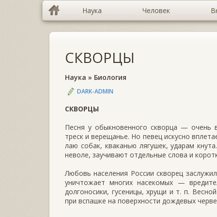
Наука
Человек
В
СКВОРЦЫ
Наука
»
Биология
DARK-ADMIN
СКВОРЦЫ
Песня у обыкновенного скворца — очень в
треск и верещанье. Но певец искусно вплета
лаю собак, кваканью лягушек, ударам кнута
неволе, заучивают отдельные слова и коротк
Любовь населения России скворец заслужил 
уничтожает многих насекомых — вредител
долгоносики, гусеницы, хрущи и т. п. Весно
при вспашке на поверхности дождевых черве