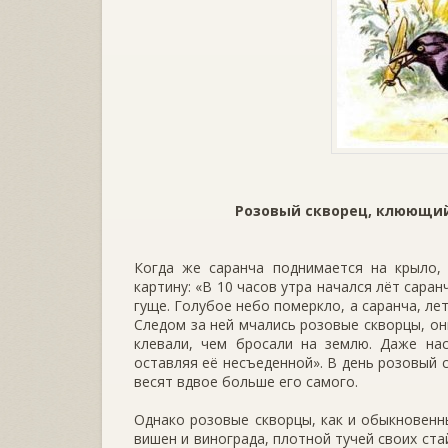
Розовый скворец, клюющий
Когда же саранча поднимается на крыло, 
картину: «В 10 часов утра начался лёт саран
гуще. Голубое небо померкло, а саранча, ле
Следом за ней мчались розовые скворцы, он
клевали, чем бросали на землю. Даже нас
оставляя её несъеденной». В день розовый 
весят вдвое боль­ше его самого.
Однако розовые скворцы, как и обыкновен­
вишен и винограда, плотной тучей своих ста