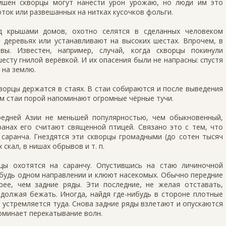
вишен скворцы могут нанести урон урожаю, но люди им это
ок или развешанных на нитках кусочков фольги.
од крышами домов, охотно селятся в сделанных человеком
 деревьях или устанавливают на вы­соких шестах. Впрочем, в
ы. Известен, например, случай, когда скворцы покинули
шесту гнилой верёвкой. И их опасения были не напрасны: спустя
 на землю.
орцы держатся в стаях. В стаи собираются и после выведения
м стаи порой напоминают огром­ные чёрные тучи.
ед­ней Азии не меньшей популярностью, чем обык­новенный,
ранах его считают священной птицей. Связано это с тем, что
аранча. Гнездятся эти сквор­цы громадными (до сотен тысяч
 скал, в нишах обрывов и т. п.
цы охотятся на саранчу. Опустившись на стаю ли­чиночной
нибудь одном направлении и клюют на­секомых. Обычно передние
ее, чем задние ряды. Эти последние, не желая отставать,
одолжая бежать. Иногда, найдя где-нибудь в стороне плотные
и устремляется туда. Снова задние ряды взлетают и опускаются
поминает перекатывание волн.