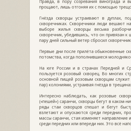
Правда, в пору созревания винограда и 
прощают, лишь отгоняя их с помощью трещот
Гнёзда скворцы устраивают в дуплах, п
скворечниках. Скворечники люди ве­шают на
выборе жилья скворцы весьма разборчив
скворечник, убедившись, что он привязан к 
пару дней сильный ветер сбросил скворечник
Первые дни после прилёта обыкновенные скв
потомства, когда пополнивши­еся молодняко
На юге России и в странах Передней и Ср
пользуется розовый скворец. Во мно­гих ст
основной пищей розовым скворцам служит с
пар) колониями, устраивая гнёзда в трещинах
Интересно наблюдать, как розовые сквор
(«пешей») саранчи, скворцы бегут в каком-
ряды стаи скворцов спешат и бегут быстр
взлетают и опу­скаются среди передних, пр
массы саранчи, стая изменяет направление 
среди передних или впереди них. Это всё на