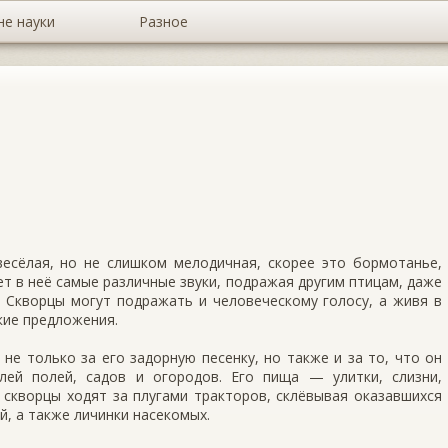
не науки
Разное
есё­лая, но не слишком мелодичная, скорее это бормотанье,
ет в неё самые различные звуки, подра­жая другим птицам, даже
. Скворцы могут подра­жать и человеческому голосу, а живя в
ие предло­жения.
не только за его задорную песенку, но также и за то, что он
ей полей, садов и огородов. Его пища — улитки, слизни,
й скворцы ходят за плугами тракто­ров, склёвывая оказавшихся
й, а также личинки насекомых.