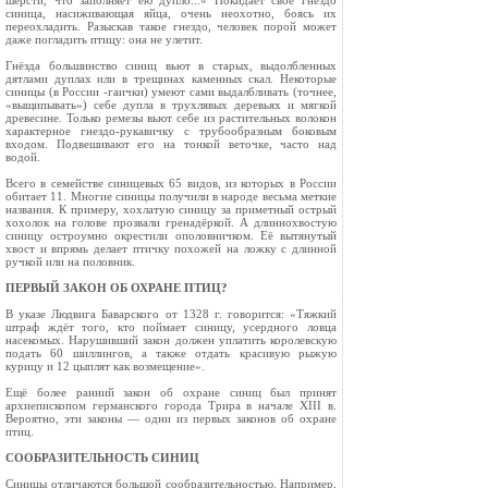
шерсти, что заполняет ею дупло...» Покидает своё гнездо
синица, насиживающая яйца, очень неохотно, боясь их
переохладить. Разыскав та­кое гнездо, человек порой может
даже погладить птицу: она не улетит.
Гнёзда большинство синиц вьют в старых, выдолбленных
дятлами дуплах или в трещинах каменных скал. Некоторые
синицы (в России -гаички) умеют сами выдалбливать (точнее,
«вы­щипывать») себе дупла в трухлявых деревьях и мягкой
древесине. Только ремезы вьют себе из растительных волокон
характерное гнездо-рука­вичку с трубообразным боковым
входом. Подве­шивают его на тонкой веточке, часто над
водой.
Всего в семействе синицевых 65 видов, из которых в России
обитает 11. Многие синицы получили в народе весьма меткие
названия. К примеру, хохлатую синицу за приметный острый
хохолок на голове прозвали гренадёркой. А длиннохвостую
синицу остроумно окрестили ополовничком. Её вытянутый
хвост и впрямь делает птичку похожей на ложку с длинной
ручкой или на половник.
ПЕРВЫЙ ЗАКОН ОБ ОХРАНЕ ПТИЦ?
В указе Людвига Баварского от 1328 г. говорится: «Тяжкий
штраф ждёт того, кто поймает синицу, усердного ловца
насекомых. Нарушивший закон должен уп­латить королевскую
подать 60 шиллингов, а также отдать красивую рыжую
курицу и 12 цы­плят как возмещение».
Ещё более ранний закон об охране синиц был принят
архиепископом германского города Трира в начале XIII в.
Вероятно, эти законы — одни из первых зако­нов об охране
птиц.
СООБРАЗИТЕЛЬНОСТЬ СИНИЦ
Синицы отличаются большой сообразительностью. Например,