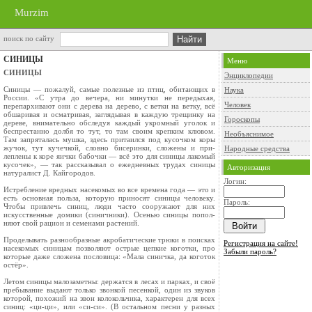
Murzim
поиск по сайту
СИНИЦЫ
Меню
СИНИЦЫ
Энциклопедии
Синицы — пожалуй, самые полезные из птиц, обитающих в
Наука
России. «С утра до вечера, ни минутки не передыхая,
Человек
перепархивают они с дерева на дерево, с ветки на ветку, всё
обшаривая и осматривая, заглядывая в каждую трещинку на
Гороскопы
дереве, внимательно обследуя каждый укром­ный уголок и
беспрестанно долбя то тут, то там своим крепким клювом.
Необъяснимое
Там запряталась муш­ка, здесь притаился под кусочком коры
жучок, тут кучечкой, словно бисеринки, сложены и при­
Народные средства
леплены к коре яички бабочки — всё это для синицы лакомый
кусочек», — так рассказывал о ежедневных трудах синицы
Авторизация
натуралист Д. Кайгородов.
Логин:
Истребление вредных насекомых во все вре­мена года — это и
есть основная польза, которую приносят синицы человеку.
Пароль:
Чтобы привлечь синиц, люди часто сооружают для них
искусствен­ные домики (синичники). Осенью синицы попол­
няют свой рацион и семенами растений.
Проделывать разнообразные акробатические трюки в поисках
Регистрация на сайте!
насекомых синицам позволяют острые цепкие коготки, про
Забыли пароль?
которые даже сло­жена пословица: «Мала синичка, да коготок
остёр».
Летом синицы малозаметны: держатся в ле­сах и парках, и своё
пребывание выдают только звонкой песенкой, один из звуков
которой, по­хожий на звон колокольчика, характерен для всех
синиц: «ци-ци», или «си-си». (В остальном песни у разных