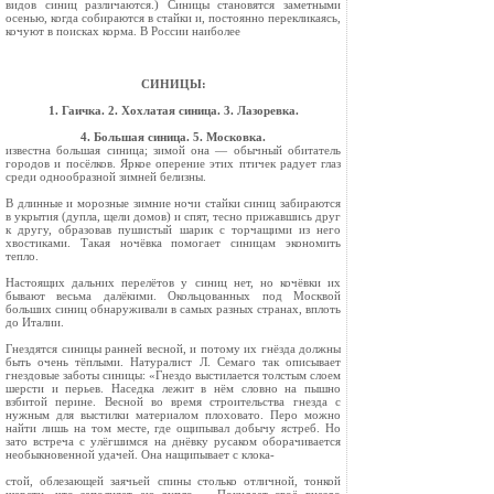
видов синиц различаются.) Си­ницы становятся заметными
осенью, когда соби­раются в стайки и, постоянно перекликаясь,
кочуют в поисках корма. В России наиболее
СИНИЦЫ:
1. Гаичка. 2. Хохлатая синица. 3. Лазоревка.
4. Большая синица. 5. Московка.
известна большая синица; зимой она — обычный обитатель
городов и посёлков. Яркое оперение этих птичек радует глаз
среди однообразной зим­ней белизны.
В длинные и морозные зимние ночи стайки синиц забираются
в укрытия (дупла, щели до­мов) и спят, тесно прижавшись друг
к другу, образовав пушистый шарик с торчащими из него
хвостиками. Такая ночёвка помогает синицам экономить
тепло.
Настоящих дальних перелётов у синиц нет, но кочёвки их
бывают весьма далёкими. Околь­цованных под Москвой
больших синиц обна­руживали в самых разных странах, вплоть
до Италии.
Гнездятся синицы ранней весной, и потому их гнёзда должны
быть очень тёплыми. Натуралист Л. Семаго так описывает
гнездовые заботы сини­цы: «Гнездо выстилается толстым слоем
шерсти и перьев. Наседка лежит в нём словно на пышно
взбитой перине. Весной во время строительства гнезда с
нужным для выстилки материалом пло­ховато. Перо можно
найти лишь на том месте, где ощипывал добычу ястреб. Но
зато встреча с улёгшимся на днёвку русаком оборачивается
не­обыкновенной удачей. Она нащипывает с клока-
стой, облезающей заячьей спины столько отличной, тонкой