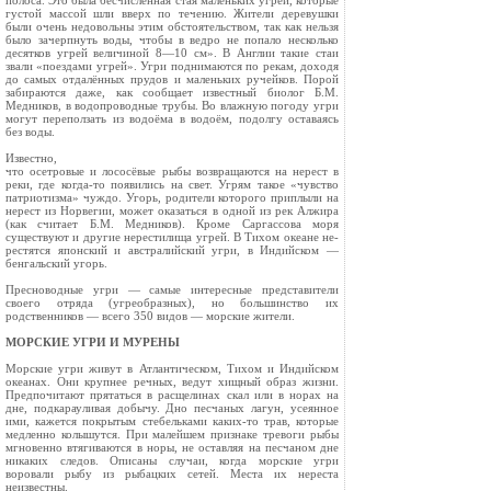
полоса. Это была бесчисленная стая ма­леньких угрей, которые
густой массой шли вверх по течению. Жители деревушки
были очень не­довольны этим обстоятельством, так как нельзя
было зачерпнуть воды, чтобы в ведро не попало несколько
десятков угрей величиной 8—10 см». В Англии такие стаи
звали «поездами угрей». Угри поднимаются по рекам, доходя
до самых отдалённых прудов и маленьких ручейков. По­рой
забираются даже, как сообщает известный биолог Б.М.
Медников, в водопроводные трубы. Во влажную погоду угри
могут переползать из водоёма в водоём, подолгу оставаясь
без воды.
Известно,
что осетровые и лососёвые рыбы возвращаются на нерест в
реки, где когда-то появились на свет. Угрям такое «чувство
патри­отизма» чуждо. Угорь, родители которого при­плыли на
нерест из Норвегии, может оказаться в одной из рек Алжира
(как считает Б.М. Мед­ников). Кроме Саргассова моря
существуют и другие нерестилища угрей. В Тихом океане не­
рестятся японский и австралийский угри, в Ин­дийском —
бенгальский угорь.
Пресноводные угри — самые интересные представители
своего отряда (угреобразных), но большинство их
родственников — всего 350 ви­дов — морские жители.
МОРСКИЕ УГРИ И МУРЕНЫ
Морские угри живут в Атланти­ческом, Тихом и Индийском
океа­нах. Они крупнее речных, ведут хищный образ жизни.
Предпочитают прятаться в расщелинах скал или в норах на
дне, подкарауливая добычу. Дно песчаных лагун, усеянное
ими, ка­жется покрытым стебельками каких-то трав, которые
медленно колышутся. При малейшем признаке тревоги рыбы
мгновенно втягивают­ся в норы, не оставляя на песчаном дне
никаких следов. Описаны случаи, когда морские угри
воровали рыбу из рыбацких сетей. Места их нереста
неизвестны.