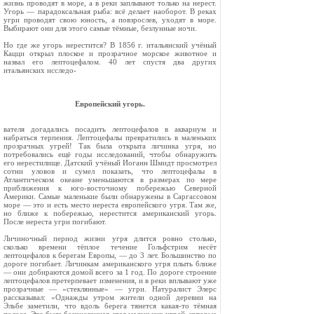
жизнь проводят в море, а в реки заплывают только на нерест.
Угорь — парадоксальная рыба: всё делает наоборот. В реках
угри проводят свою юность, а пов­зрослев, уходят в море.
Выбирают они для этого самые тёмные, безлунные ночи.
Но где же угорь нерестится? В 1856 г. итальянский учёный
Кацци открыл плоское и прозрачное морское животное и
назвал его лептоцефалом. 40 лет спустя два других
итальянских исследо-
Европейский угорь.
вателя догадались посадить лептоцефалов в ак­вариум и
набраться терпения. Лептоцефалы пре­вратились в маленьких
прозрачных угрей! Так была открыта личинка угря, но
потребовались ещё годы исследований, чтобы обнаружить
его нерестилище. Датский учёный Иоганн Шмидт просмотрел
сотни уловов и сумел показать, что лептоцефалы в
Атлантическом океане уменьша­ются в размерах по мере
приближения к юго-во­сточному побережью Северной
Америки. Самые маленькие были обнаружены в Саргассовом
мо­ре — это и есть место нереста европейского угря. Там же,
но ближе к побережью, нерестится аме­риканский угорь.
После нереста угри погибают.
Личиночный период жизни угря длится ров­но столько,
сколько времени тёплое течение Гольфстрим несёт
лептоцефалов к берегам Евро­пы, — до 3 лет. Большинство по
дороге погибает. Личинкам американского угря плыть ближе
— они добираются домой всего за 1 год. По дороге строение
лептоцефалов претерпевает изменения, и в реки вплывают уже
прозрачные — «стеклян­ные» — угри. Натуралист Элерс
рассказывал: «Однажды утром жители одной деревни на
Эльбе заметили, что вдоль берега тянется какая-то тёмная