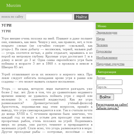
Murzim
поиск по сайту
УГРИ
Меню
УГРИ
Энциклопедии
Угри внешне очень похожи на змей. Плавают и даже ползают
Наука
они, извиваясь, как змеи. Чешуи у них, как правило, нет, и тело
Человек
покрыто слизью (не случайно говорят: «скользкий, как
угорь»). На свою добычу — моллюсков, червей, мальков рыб
Гороскопы
— угорь охотится ночью, а днём отдыхает, зарывшись в ил
порой на метровую глубину. Крупные угри достигают 1 м в
Необъяснимое
длину и весят до 3 кг. Одна самка европейского угря была
поймана в возрасте 3 лет в 1860 г. и прожила в неволе в
Народные средства
Швеции 85 лет.
Авторизация
Угрей отлавливают из-за их нежного и жирного мяса. При
ловле следует избегать попадания крови угря в ранки или
Логин:
ссади­ны — это может вызвать сильное воспаление.
Пароль:
Угорь — загадка, которую люди пытаются разгадать уже
более 2 тыс. лет. Дело в том, что до сравнительно недавнего
времени никому не удавалось поймать угря с икрой или
молоками (т. е. семенной жидкостью). Как же угри
размножаются? Древнегре­ческий учёный-философ
Регистрация на сайте!
Аристотель, поразмыслив над этим воп­росом, пришёл к
Забыли пароль?
выводу, что угри самозарождаются в иле. Так и считали почти
до конца XVIII в. С течением времени было заме­чено, что
каждый год из моря к устьям рек приходят стаи мелких
прозрачных рыбок, очень похожих на угрей. Поднимаясь
вверх по рекам, они растут, темнеют и превращаются в
маленьких угрей. Стало ясно, что угорь размножается в море.
Другие проходные рыбы — осетровые, лососёвые — всю