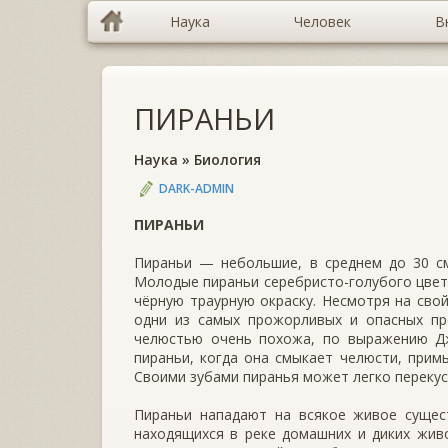
Наука
Человек
В
ПИРАНЬИ
Наука
»
Биология
DARK-ADMIN
ПИРАНЬИ
Пираньи — небольшие, в среднем до 30 см
Молодые пираньи серебристо-го­лубого цвет
чёрную траурную окраску. Несмотря на свой
одни из самых прожорливых и опасных пр
челюстью очень похожа, по выражению Дж
пираньи, когда она смыкает челюсти, при­м
Своими зубами пиранья может легко перекуси
Пираньи нападают на всякое живое сущест
находящихся в реке домашних и ди­ких жив