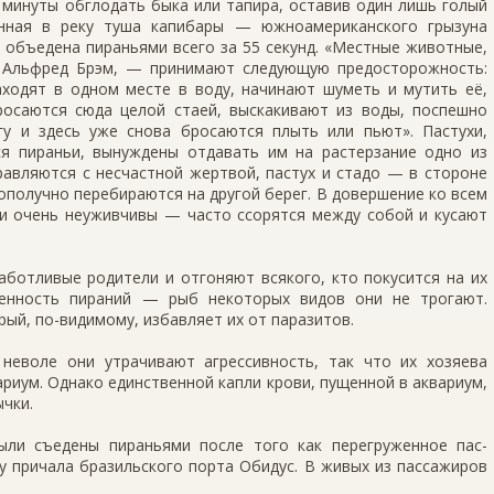
 минуты обглодать быка или тапира, оставив один лишь голый
енная в реку туша капибары — южноамериканского грызуна
объедена пираньями всего за 55 секунд. «Мест­ные животные,
т Альфред Брэм, — принимают сле­дующую предосторожность:
аходят в одном месте в воду, начинают шуметь и мутить её,
бросаются сюда целой стаей, выскакивают из воды, поспешно
у и здесь уже снова бросаются плыть или пьют». Пастухи,
ся пи­раньи, вынуждены отдавать им на растерзание одно из
равляются с несчастной жертвой, пастух и стадо — в стороне
ополучно перебираются на дру­гой берег. В довершение ко всем
и очень неуживчи­вы — часто ссорятся между собой и кусают
аботливые родители и отгоняют всякого, кто покусится на их
бенность пираний — рыб некоторых видов они не трогают.
ый, по-видимому, избав­ляет их от паразитов.
неволе они утрачивают агрессивность, так что их хозяева
ариум. Однако единственной капли крови, пущенной в аквариум,
ычки.
ыли съедены пираньями после того как перегруженное пас­
у причала бразильского порта Обидус. В живых из пассажиров