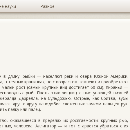
не науки
Разное
 в длину, рыбки — населяют реки и озёра Юж­ной Америки.
а, в тёмных крапинках, но с возра­стом темнеют и приобретают
 малый рост (самый крупный вид достигает 60 см), пираньи —
есноводных рыб. Пасть этих хищниц с выступающей нижней
ералда Даррелла, на бульдожью. Острые, как бритва, зубы
ыкают друг к другу наподобие сложенных зам­ком пальцев рук.
ть палку или палец.
во, оказавшееся в пределах их досягаемости: круп­ных рыб,
отных, человека. Аллигатор — и тот старается убраться с их