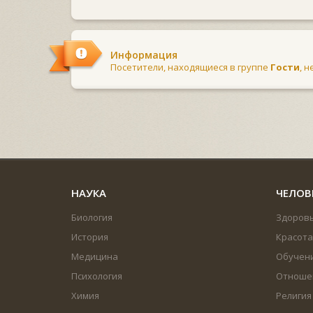
Информация
Посетители, находящиеся в группе
Гости
, 
НАУКА
ЧЕЛОВ
Биология
Здоров
История
Красота
Медицина
Обучен
Психология
Отноше
Химия
Религия