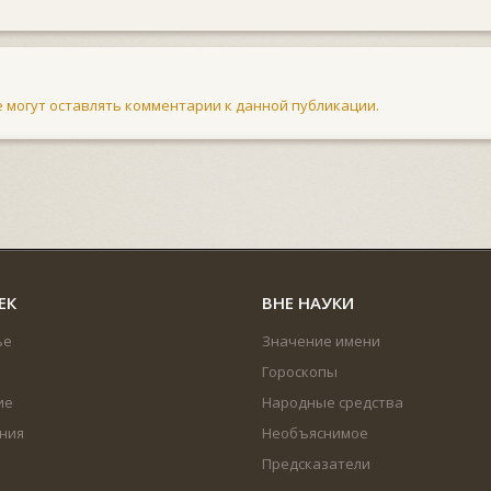
не могут оставлять комментарии к данной публикации.
ЕК
ВНЕ НАУКИ
ье
Значение имени
Гороскопы
ие
Народные средства
ния
Необъяснимое
Предсказатели