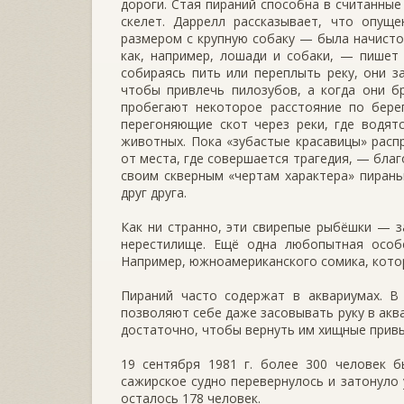
дороги. Стая пираний способна в считанные
скелет. Даррелл рассказывает, что опущ
размером с крупную собаку — была начисто 
как, например, лошади и соба­ки, — пише
собираясь пить или переплыть реку, они з
чтобы при­влечь пилозубов, а когда они 
пробегают некоторое расстояние по берег
перегоняющие скот через реки, где водят
животных. Пока «зубастые красавицы» расп
от места, где совершается трагедия, — благ
своим скверным «чертам характера» пирань
друг друга.
Как ни странно, эти свирепые рыбёшки — з
нерестилище. Ещё одна любо­пытная осо
Например, южноамери­канского сомика, котор
Пираний часто содержат в аквариумах. В 
позволяют себе даже засовывать руку в акв
достаточно, чтобы вер­нуть им хищные прив
19 сентября 1981 г. более 300 человек б
сажирское судно перевернулось и затонуло 
осталось 178 человек.