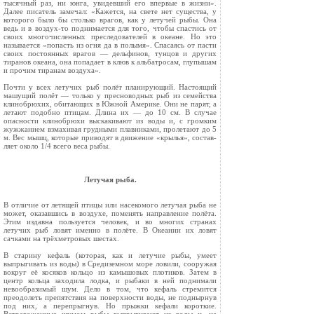
тысячный раз, ни юнга, увидев­ший его впервые в жизни».
Далее писатель за­мечал: «Кажется, на свете нет существа, у
кото­рого было бы столько врагов, как у летучей рыбы. Она
ведь и в воздух-то поднимается для того, чтобы спастись от
своих многочисленных преследователей в океане. Но это
называется «попасть из огня да в полымя». Спасаясь от пасти
своих постоянных врагов — дельфинов, тунцов и других
тиранов океана, она попадает в клюв к альбатросам, глупышам
и прочим тира­нам воздуха».
Почти у всех летучих рыб полёт планирую­щий. Настоящий
машущий полёт — только у пресноводных рыб из семейства
клинобрюхих, обитающих в Южной Америке. Они не парят, а
летают подобно птицам. Длина их — до 10 см. В случае
опасности клинобрюхи выскакивают из воды и, с громким
жужжанием взмахивая груд­ными плавниками, пролетают до 5
м. Вес мышц, которые приводят в движение «крылья», состав­
ляет около 1/4 всего веса рыбы.
Летучая рыба.
В отличие от летящей птицы или насекомого летучая рыба не
может, оказавшись в воздухе, поменять направ­ление полёта.
Этим издавна пользуется человек, и во многих странах
летучих рыб ловят именно в полёте. В Океании их ловят
сачками на трёхметровых шестах.
В старину кефаль (которая, как и летучие рыбы, уме­ет
выпрыгивать из воды) в Средиземном море ловили, со­оружая
вокруг её косяков кольцо из камышовых плотиков. Затем в
центр кольца заходила лодка, и рыбаки в ней поднимали
невообразимый шум. Дело в том, что кефаль стремится
преодолеть препятствия на поверхности воды, не поднырнув
под них, а перепрыгнув. Но прыжки кефали ко­роткие.