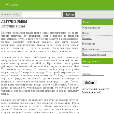
Murzim
поиск по сайту
ЛЕТУЧИЕ РЫБЫ
Меню
ЛЕТУЧИЕ РЫБЫ
Энциклопедии
Многие обитатели подводного мира выпрыги­вают из воды,
Наука
чтобы спастись от хищников, или в погоне за мелкими
Человек
насекомыми. А тех, у кого это умение развито в совершенстве,
моряки называют летучими рыбами. Так зовут самых
Гороскопы
различных, неродственных между собой рыб, хотя есть и
особое семейство — летучие рыбы. Представители этого
Необъяснимое
семейства обитают в тро­пических зонах морей и океанов.
Народные средства
У наиболее способных рыб-«авиаторов» полёт длится до
минуты (хотя у большинства — лишь 2—3 секунды); за это
Авторизация
время они пролетают до 400 м. При взлёте хвост рыбы
действует как маленький подвесной моторчик, совершая 60—
Логин:
70 взмахов в секунду. В момент взлёта скорость рыбы
возрастает до 18 метров в секунду! И вот рыба отрывается от
Пароль:
водной глади, поднимается на высоту до 5—6 м, расправляет
«крылья» (грудные плавники), достигающие полуметра в
размахе, и постепенно опускается, планируя на них. Лететь
рыбе помогает встречный ветер, а попутный мешает. Если она
хочет восстановить угасающую скорость, то окунает в воду
Регистрация на сайте!
усиленно работающий хвостовой плавник и вновь взмыва­ет
Забыли пароль?
вверх.
Сильное впечатление производит вид стаи из тысячи летучих
рыб, поднявшейся в воздух. Вот как писал об этом Майн Рид в
романе «Затерян­ные в океане»: «Какое это очаровательное
зре­лище! Никто не может им вдоволь налюбоваться: ни
старый «морской волк», наблюдающий его, должно быть, в